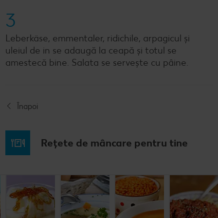
3
Leberkäse, emmentaler, ridichile, arpagicul și
uleiul de in se adaugă la ceapă și totul se
amestecă bine. Salata se servește cu pâine.
Înapoi
Rețete de mâncare pentru tine
Musaca de
Lapte de
Supă
Supă cremă de
cartofi cu
pasăre
tradițională
linte
cașcaval
cu găluşte