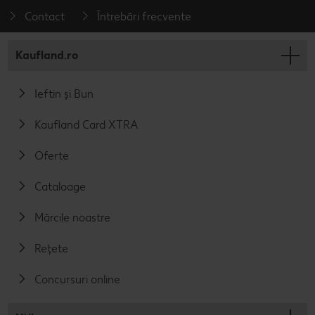
Contact
Întrebări frecvente
Kaufland.ro
Ieftin și Bun
Kaufland Card XTRA
Oferte
Cataloage
Mărcile noastre
Rețete
Concursuri online