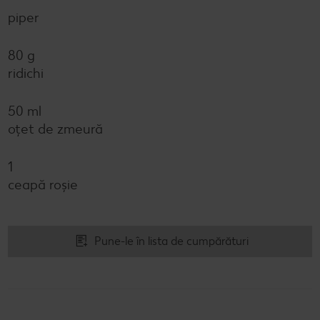
piper
80 g
ridichi
50 ml
oțet de zmeură
1
ceapă roşie
Pune-le în lista de cumpărături