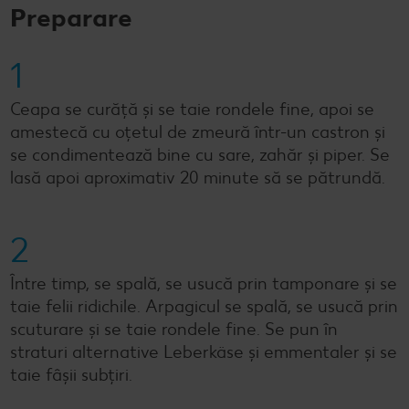
Preparare
1
Ceapa se curăță și se taie rondele fine, apoi se
amestecă cu oțetul de zmeură într-un castron și
se condimentează bine cu sare, zahăr și piper. Se
lasă apoi aproximativ 20 minute să se pătrundă.
2
Între timp, se spală, se usucă prin tamponare și se
taie felii ridichile. Arpagicul se spală, se usucă prin
scuturare și se taie rondele fine. Se pun în
straturi alternative Leberkäse și emmentaler și se
taie fâșii subțiri.