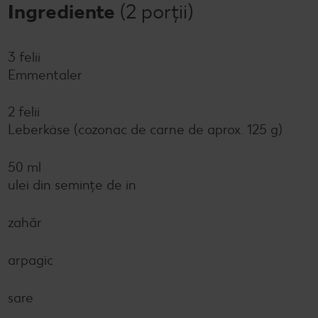
Ingrediente
(2 porții)
3 felii
Emmentaler
2 felii
Leberkäse (cozonac de carne de aprox. 125 g)
50 ml
ulei din semințe de in
zahăr
arpagic
sare