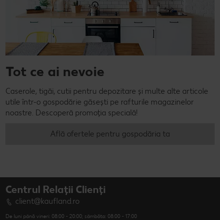
Tot ce ai nevoie
Caserole, tigăi, cutii pentru depozitare și multe alte articole
utile într-o gospodărie găsești pe rafturile magazinelor
noastre. Descoperă promoția specială!
Află ofertele pentru gospodăria ta
Centrul Relații Clienți
client@kaufland.ro
De luni până vineri: 08:00 - 20:00; sâmbăta: 08:00 - 17:00