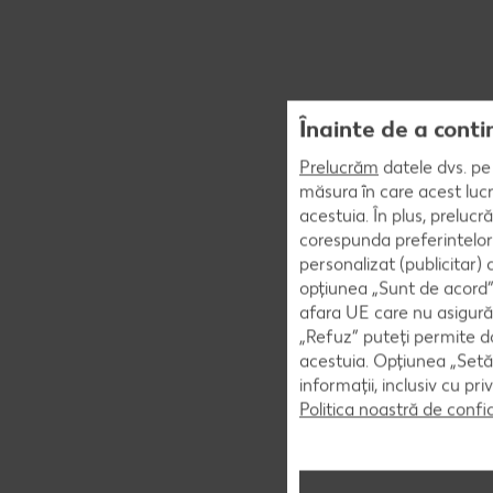
Înainte de a conti
Prelucrăm
datele dvs. pe 
măsura în care acest lucr
acestuia. În plus, preluc
corespunda preferintelor
personalizat (publicitar)
opțiunea „Sunt de acord” 
afara UE care nu asigură 
„Refuz” puteți permite doa
acestuia. Opțiunea „Setăr
informații, inclusiv cu pr
Politica noastră de confi