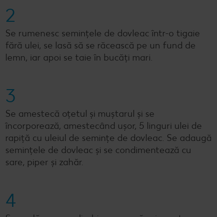
2
Se rumenesc semințele de dovleac într-o tigaie
fără ulei, se lasă să se răcească pe un fund de
lemn, iar apoi se taie în bucăți mari.
3
Se amestecă oțetul și muștarul și se
încorporează, amestecând ușor, 5 linguri ulei de
rapiță cu uleiul de semințe de dovleac. Se adaugă
semințele de dovleac și se condimentează cu
sare, piper și zahăr.
4