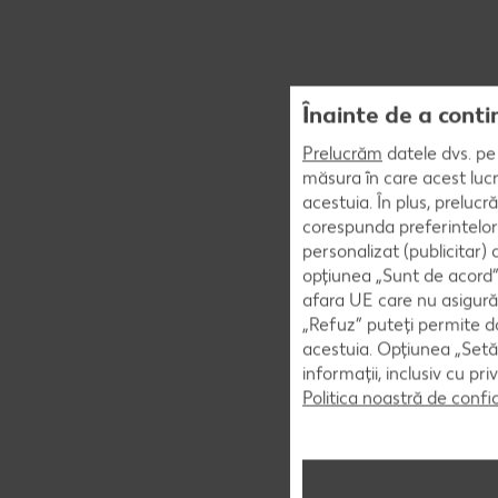
Înainte de a conti
Prelucrăm
datele dvs. pe 
măsura în care acest lucr
acestuia. În plus, preluc
corespunda preferintelor
personalizat (publicitar)
opțiunea „Sunt de acord” 
afara UE care nu asigură 
„Refuz” puteți permite doa
acestuia. Opțiunea „Setăr
informații, inclusiv cu pr
Politica noastră de confi