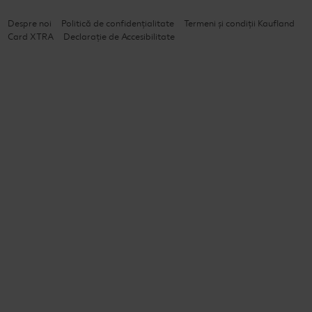
Despre noi
Politică de confidențialitate
Termeni și condiții Kaufland
Card XTRA
Declarație de Accesibilitate