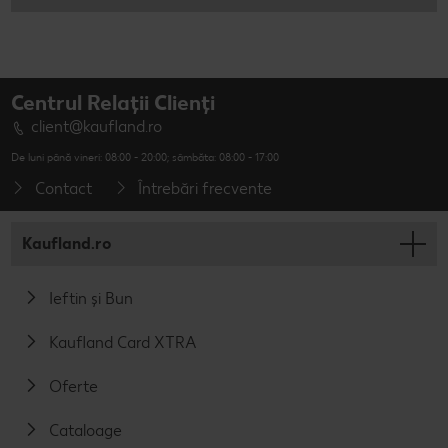
Centrul Relații Clienți
client@kaufland.ro
De luni până vineri: 08:00 - 20:00; sâmbăta: 08:00 - 17:00
Contact
Întrebări frecvente
Kaufland.ro
Ieftin și Bun
Kaufland Card XTRA
Oferte
Cataloage