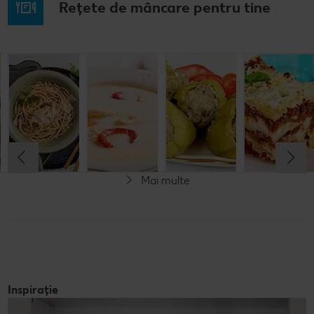
Rețete de mâncare pentru tine
Rețetă: Fasole
Spaghete
Ciorbă de
Ardei umpluți
bătută
carbonara
burtă
cu carne și
orez
Cel mult 60 minute
Cel mult 30 minute
Cel mult 60 minute
Cel mult 60 minute
Rafinat
Rafinat
Rafinat
Rafinat
Mai multe
Inspirație