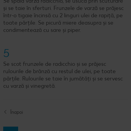
Se spală varza radicchio, se usucă prin scuturare
și se taie în sferturi. Frunzele de varză se prăjesc
într-o tigaie încinsă cu 2 linguri ulei de rapiță, pe
toate părțile. Se picură miere deasupra și se
condimentează cu sare și piper.
5
Se scot frunzele de radicchio și se prăjesc
rulourile de brânză cu restul de ulei, pe toate
părțile. Rulourile se taie în jumătăți și se servesc
cu varză și vinegretă.
Înapoi