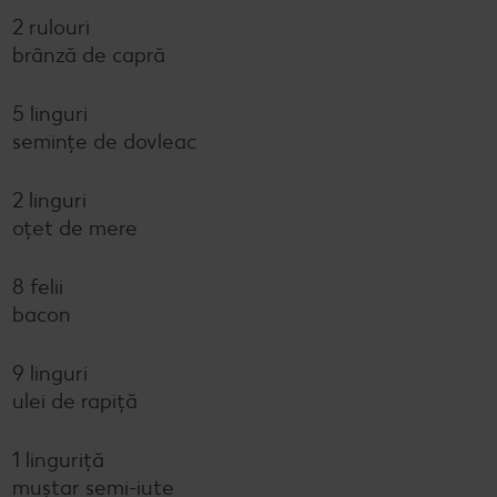
2 rulouri
brânză de capră
5 linguri
semințe de dovleac
2 linguri
oțet de mere
8 felii
bacon
9 linguri
ulei de rapiță
1 linguriță
muștar semi-iute