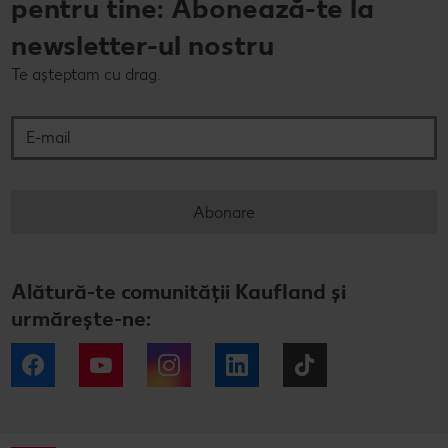
pentru tine: Abonează-te la
newsletter-ul nostru
Te așteptam cu drag.
E-mail
Abonare
Alătură-te comunității Kaufland și
urmărește-ne:
Facebook
YouTube
Instagram
LinkedIn
Tiktok