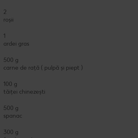
2
roșii
1
ardei gras
500 g
carne de rață ( pulpă și piept )
100 g
tăiței chinezești
500 g
spanac
300 g