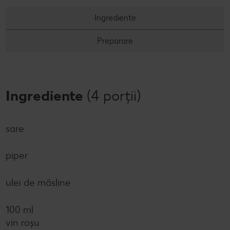
Concursuri online
Ingrediente
Revista Kaufland - Acum și pe WhatsApp!
Preparare
Click & Reserve
Ingrediente
(4 porții)
sare
piper
ulei de măsline
100 ml
vin roșu