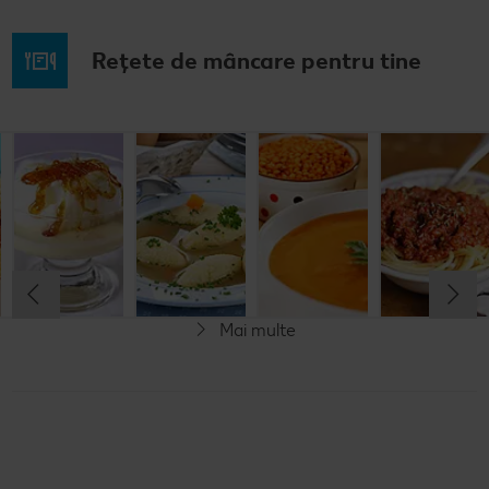
Rețete de mâncare pentru tine
Musaca de
Lapte de
Supă
Supă cremă de
cartofi cu
pasăre
tradițională
linte
cașcaval
cu găluşte
Cel mult 60 minute
Cel mult 60 minute
Cel mult 60 minute
Cel mult 60 minute
Rafinat
Simplu
Rafinat
Rafinat
Mai multe