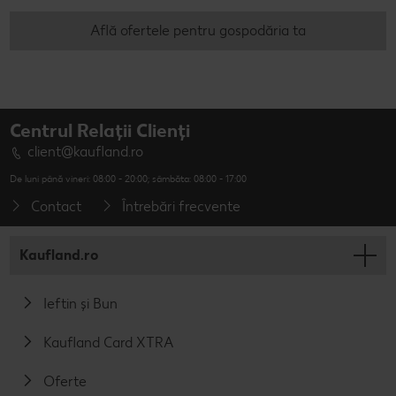
Află ofertele pentru gospodăria ta
Centrul Relații Clienți
client@kaufland.ro
De luni până vineri: 08:00 - 20:00; sâmbăta: 08:00 - 17:00
Contact
Întrebări frecvente
Kaufland.ro
Ieftin și Bun
Kaufland Card XTRA
Oferte