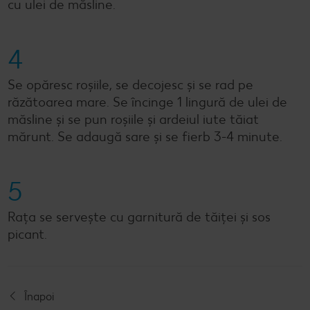
cu ulei de măsline.
4
Se opăresc roșiile, se decojesc și se rad pe
răzătoarea mare. Se încinge 1 lingură de ulei de
măsline și se pun roșiile și ardeiul iute tăiat
mărunt. Se adaugă sare și se fierb 3-4 minute.
5
Rața se servește cu garnitură de tăiței și sos
picant.
Înapoi