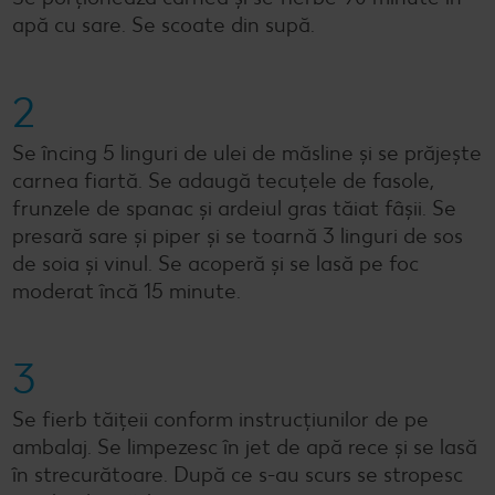
apă cu sare. Se scoate din supă.
2
Se încing 5 linguri de ulei de măsline și se prăjește
carnea fiartă. Se adaugă tecuțele de fasole,
frunzele de spanac și ardeiul gras tăiat fâșii. Se
presară sare și piper și se toarnă 3 linguri de sos
de soia și vinul. Se acoperă și se lasă pe foc
moderat încă 15 minute.
3
Se fierb tăițeii conform instrucțiunilor de pe
ambalaj. Se limpezesc în jet de apă rece și se lasă
în strecurătoare. După ce s-au scurs se stropesc