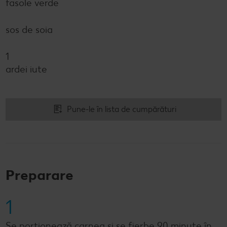
fasole verde
sos de soia
1
ardei iute
Pune-le în lista de cumpărături
Preparare
1
Se porționează carnea și se fierbe 90 minute în