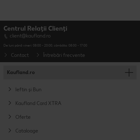
Centrul Relații Clienți
client@kaufland.ro
De luni până vineri: 08:00 - 20:00; sâmbăta: 08:00 - 17:00
Contact
Întrebări frecvente
Kaufland.ro
Ieftin și Bun
Kaufland Card XTRA
Oferte
Cataloage