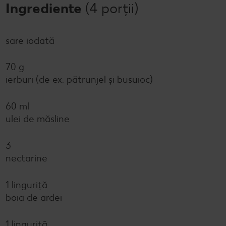
Ingrediente
(4 porții)
sare iodată
70 g
ierburi (de ex. pătrunjel și busuioc)
60 ml
ulei de măsline
3
nectarine
1 linguriță
boia de ardei
1 linguriță