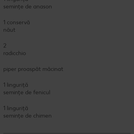
semințe de anason
1 conservă
năut
2
radicchio
piper proaspăt măcinat
1 linguriță
semințe de fenicul
1 linguriță
semințe de chimen