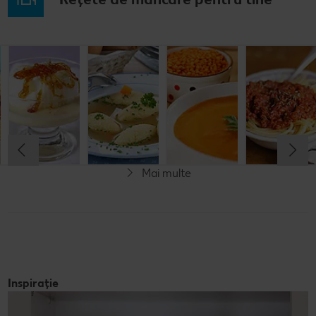
Musaca de
Lapte de
Supă
Supă cremă de
cartofi cu
pasăre
tradițională
linte
cașcaval
cu găluşte
Cel mult 60 minute
Cel mult 60 minute
Cel mult 60 minute
Cel mult 60 minute
Rafinat
Simplu
Rafinat
Rafinat
Mai multe
Inspirație