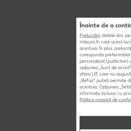
Înainte de a conti
Prelucrăm
datele dvs. pe 
măsura în care acest lucr
acestuia. În plus, preluc
corespunda preferintelor
personalizat (publicitar)
opțiunea „Sunt de acord” 
afara UE care nu asigură 
„Refuz” puteți permite doa
acestuia. Opțiunea „Setăr
informații, inclusiv cu pr
Politica noastră de confi