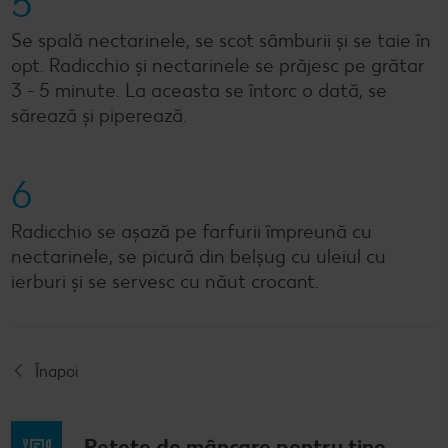
5
Se spală nectarinele, se scot sâmburii și se taie în
opt. Radicchio și nectarinele se prăjesc pe grătar
3 - 5 minute. La aceasta se întorc o dată, se
sărează și piperează.
6
Radicchio se așază pe farfurii împreună cu
nectarinele, se picură din belșug cu uleiul cu
ierburi și se servesc cu năut crocant.
Înapoi
Rețete de mâncare pentru tine