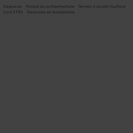
Despre noi
Politică de confidențialitate
Termeni și condiții Kaufland
Card XTRA
Declarație de Accesibilitate