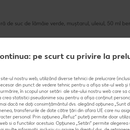
 de suc de lămâie verde, muștarul, uleiul, 50 ml ber
continua: pe scurt cu privire la pre
site-ul nostru web, utilizând diverse tehnici de prelucrare (inclus
necesar din punct de vedere tehnic pentru a afișa site-ul web și fu
urmărire, în scopul unor setări ale site-ului nostru web care sa
 într-o tavă. Pune puiul pe sticlă și așază-l pe tavă.
crea statistici pseudonime sau pentru a afișa conținut personali
numai dacă ne dați consimțământul dvs. alegând opțiunea „Sunt d
enea, transferurile de date către țări din afara UE care nu asig
racter personal. Prin opțiunea „Refuz” puteți permite doar utiliz
 web si a functiilor acestuia. Opțiunea „Setări” permite alegerea
mai multe informații, inclusiv cu privire la dreptul dvs. de retrager