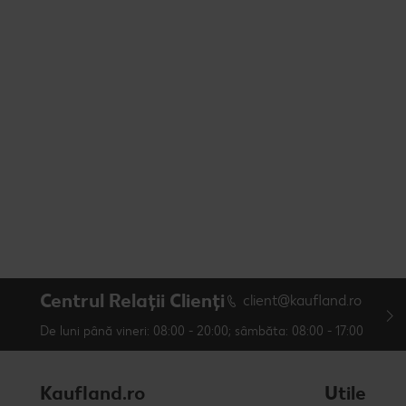
Centrul Relații Clienți
client@kaufland.ro
De luni până vineri: 08:00 - 20:00; sâmbăta: 08:00 - 17:00
Kaufland.ro
Utile