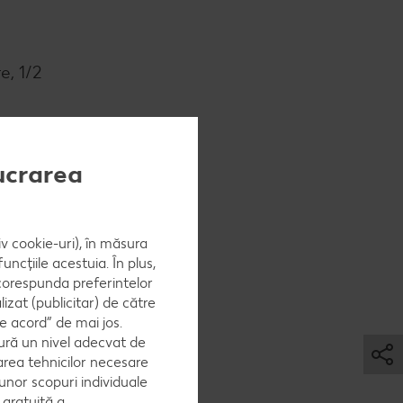
e, 1/2
lucrarea
iv cookie-uri), în măsura
ncțiile acestuia. În plus,
 corespunda preferintelor
zat (publicitar) de către
e acord” de mai jos.
ură un nivel adecvat de
area tehnicilor necesare
 unor scopuri individuale
e gratuită a