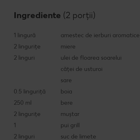
Ingrediente
(2 porții)
1 lingură
amestec de ierburi aromatice 
2 lingurițe
miere
2 linguri
ulei de floarea soarelui
căței de usturoi
sare
0.5 linguriță
boia
250 ml
bere
2 lingurițe
muștar
1
pui grill
2 linguri
suc de limete