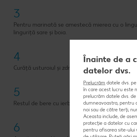
3
Pentru marinată se amestecă mierea cu o lingură
linguriță sare și boia.
4
Înainte de a 
Curăță usturoiul și zdrobește-l.
datelor dvs.
Prelucrăm
datele dvs. pe 
5
în care acest lucru este 
prelucrăm datele dvs. de 
Restul de bere cu ierburile și usturoiul se toarnă
dumneavoastra, pentru a 
noi sau de către terți, 
Aceasta include, de asem
protecție a datelor cu ca
6
pentru afisarea site-ului
de utilizare. Puteți găsi 