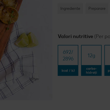
Rețet
Ingrediente
Preparare
Rețet
Raw 
Valori nutritive
(Per po
692/​
12
g
2896
carbo-
kcal / kJ
p
hidrați