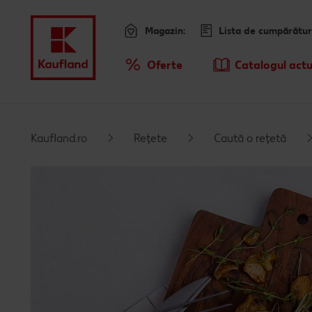
Magazin:
Lista de cumpărătur
Meniu
Oferte
Catalogul actu
Prezentare Generala Oferte
Sari la
Promotiile TV ale saptamanii
Kaufland.ro
Rețete
Caută o rețetă
Conținut principal
Subsol
Bară laterală fixă