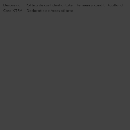
Despre noi
Politică de confidențialitate
Termeni și condiții Kaufland
Card XTRA
Declarație de Accesibilitate