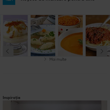
Musaca de
Lapte de
Supă
Supă cremă de
cartofi cu
pasăre
tradițională
linte
cașcaval
cu găluşte
Cel mult 60 minute
Cel mult 60 minute
Cel mult 60 minute
Cel mult 60 minute
Rafinat
Simplu
Rafinat
Rafinat
Mai multe
Inspirație