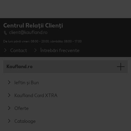
Centrul Relații Clienți
client@kaufland.ro
De luni până vineri: 08:00 - 20:00; sâmbăta: 08:00 - 17:00
Contact
Întrebări frecvente
Kaufland.ro
Ieftin și Bun
Kaufland Card XTRA
Oferte
Cataloage