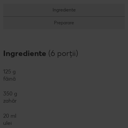
Concursuri online
Ingrediente
Revista Kaufland - Acum și pe WhatsApp!
Preparare
Click & Reserve
Ingrediente
(6 porții)
125 g
făină
350 g
zahăr
20 ml
ulei