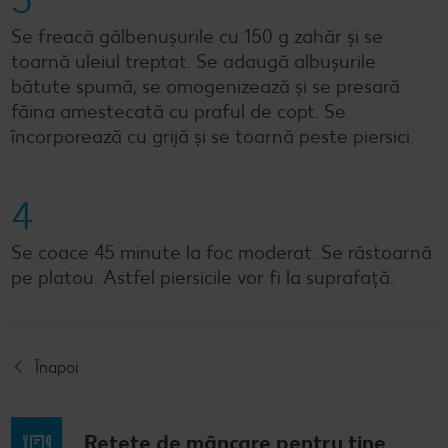
Se freacă gălbenușurile cu 150 g zahăr și se
toarnă uleiul treptat. Se adaugă albușurile
bătute spumă, se omogenizează și se presară
făina amestecată cu praful de copt. Se
încorporează cu grijă și se toarnă peste piersici.
4
Se coace 45 minute la foc moderat. Se răstoarnă
pe platou. Astfel piersicile vor fi la suprafață.
Înapoi
Rețete de mâncare pentru tine