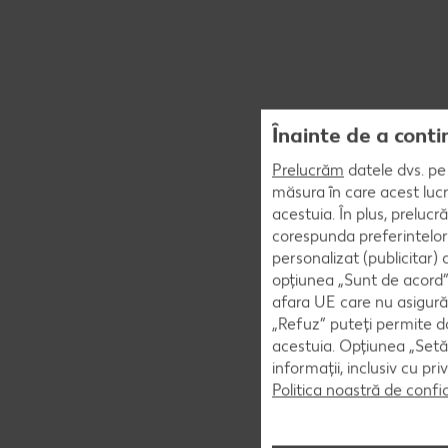
Înainte de a conti
Prelucrăm
datele dvs. pe 
măsura în care acest lucr
acestuia. În plus, preluc
corespunda preferintelor
personalizat (publicitar)
opțiunea „Sunt de acord” 
afara UE care nu asigură 
„Refuz” puteți permite doa
acestuia. Opțiunea „Setăr
informații, inclusiv cu pr
Politica noastră de confi