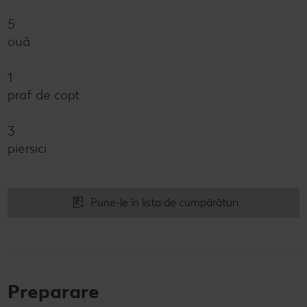
5
ouă
1
praf de copt
3
piersici
Pune-le în lista de cumpărături
Preparare