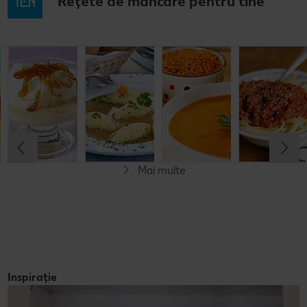
Rețete de mâncare pentru tine
Musaca de
Lapte de
Supă
Supă cremă de
cartofi cu
pasăre
tradițională
linte
cașcaval
cu găluşte
Cel mult 60 minute
Cel mult 60 minute
Cel mult 60 minute
Cel mult 60 minute
Rafinat
Simplu
Rafinat
Rafinat
Mai multe
Inspirație