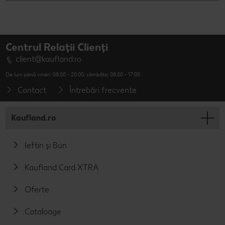
Centrul Relații Clienți
client@kaufland.ro
De luni până vineri: 08:00 - 20:00; sâmbăta: 08:00 - 17:00
Contact
Întrebări frecvente
Kaufland.ro
Ieftin și Bun
Kaufland Card XTRA
Oferte
Cataloage