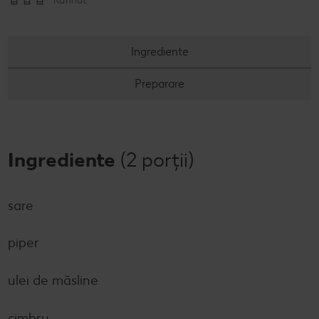
Rafinat
Concursuri online
Ingrediente
Revista Kaufland - Acum și pe WhatsApp!
Preparare
Click & Reserve
Ingrediente
(2 porții)
sare
piper
ulei de măsline
cimbru