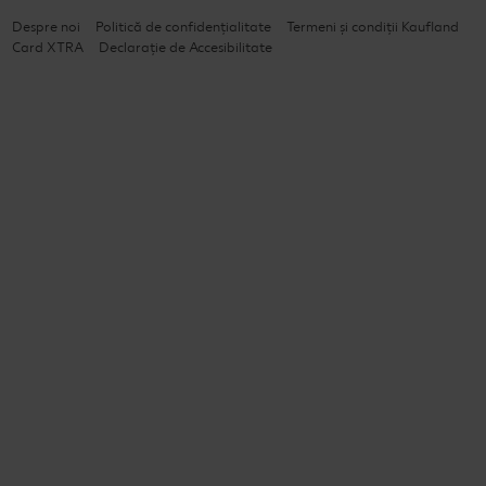
Despre noi
Politică de confidențialitate
Termeni și condiții Kaufland
Card XTRA
Declarație de Accesibilitate