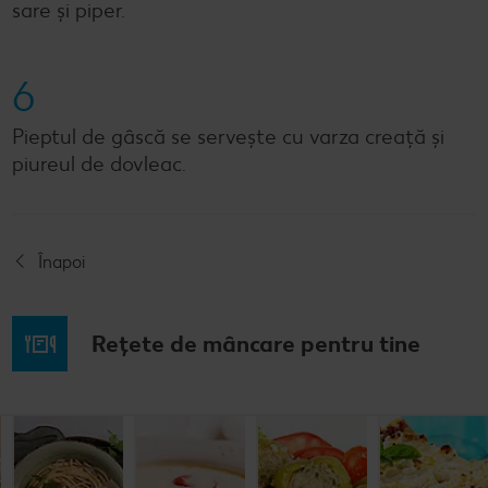
sare și piper.
6
Pieptul de gâscă se servește cu varza creață și
piureul de dovleac.
Înapoi
Rețete de mâncare pentru tine
Rețetă: Fasole
Spaghete
Ciorbă de
Ardei umpluți
bătută
carbonara
burtă
cu carne și
orez