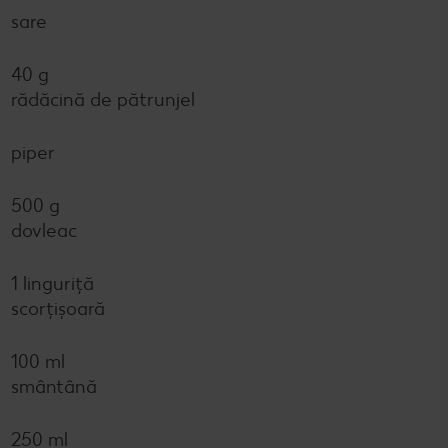
sare
40 g
rădăcină de pătrunjel
piper
500 g
dovleac
1 linguriță
scorțișoară
100 ml
smântână
250 ml