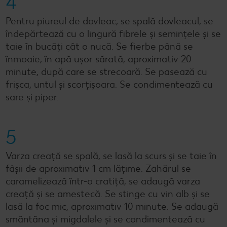
4
Pentru piureul de dovleac, se spală dovleacul, se
îndepărtează cu o lingură fibrele și semințele și se
taie în bucăți cât o nucă. Se fierbe până se
înmoaie, în apă ușor sărată, aproximativ 20
minute, după care se strecoară. Se pasează cu
frișca, untul și scorțișoara. Se condimentează cu
sare și piper.
5
Varza creață se spală, se lasă la scurs și se taie în
fâșii de aproximativ 1 cm lățime. Zahărul se
caramelizează într-o cratiță, se adaugă varza
creață și se amestecă. Se stinge cu vin alb și se
lasă la foc mic, aproximativ 10 minute. Se adaugă
smântâna și migdalele și se condimentează cu