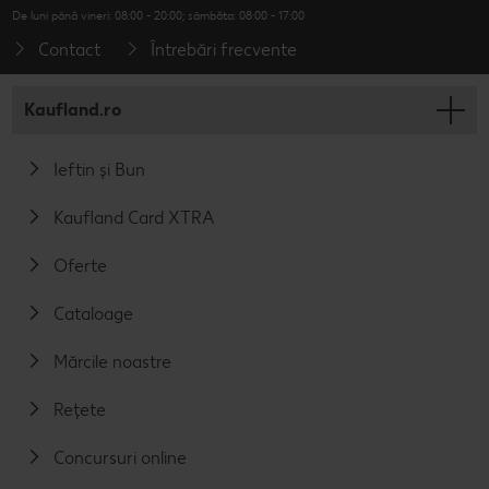
De luni până vineri: 08:00 - 20:00; sâmbăta: 08:00 - 17:00
Contact
Întrebări frecvente
Kaufland.ro
Ieftin și Bun
Kaufland Card XTRA
Oferte
Cataloage
Mărcile noastre
Rețete
Concursuri online