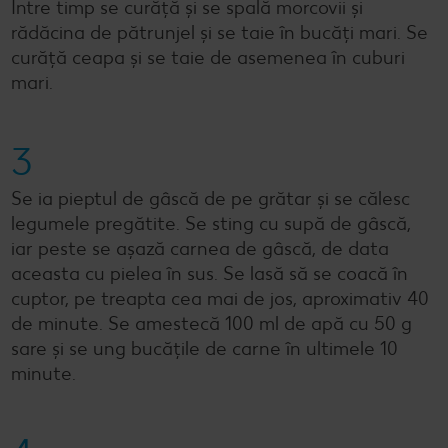
Între timp se curăță și se spală morcovii și
rădăcina de pătrunjel și se taie în bucăți mari. Se
curăță ceapa și se taie de asemenea în cuburi
mari.
3
Se ia pieptul de gâscă de pe grătar și se călesc
legumele pregătite. Se sting cu supă de gâscă,
iar peste se așază carnea de gâscă, de data
aceasta cu pielea în sus. Se lasă să se coacă în
cuptor, pe treapta cea mai de jos, aproximativ 40
de minute. Se amestecă 100 ml de apă cu 50 g
sare și se ung bucățile de carne în ultimele 10
minute.