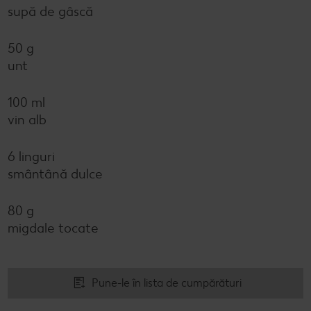
supă de gâscă
50 g
unt
100 ml
vin alb
6 linguri
smântână dulce
80 g
migdale tocate
Pune-le în lista de cumpărături