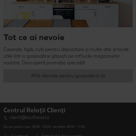
Tot ce ai nevoie
Caserole, tigăi, cutii pentru depozitare și multe alte articole
utile într-o gospodărie găsești pe rafturile magazinelor
noastre. Descoperă promoția specială!
Află ofertele pentru gospodăria ta
Centrul Relații Clienți
client@kaufland.ro
De luni până vineri: 08:00 - 20:00; sâmbăta: 08:00 - 17:00