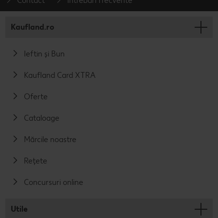
Contact
Întrebări frecvente
Kaufland.ro
Ieftin și Bun
Kaufland Card XTRA
Oferte
Cataloage
Mărcile noastre
Rețete
Concursuri online
Utile