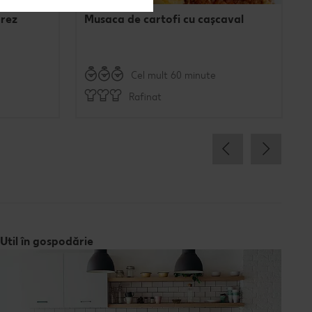
orez
Musaca de cartofi cu cașcaval
Cel mult 60 minute
Rafinat
Util în gospodărie