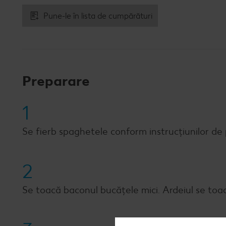
Pune-le în lista de cumpărături
Preparare
1
Se fierb spaghetele conform instrucțiunilor de p
2
Se toacă baconul bucățele mici. Ardeiul se toacă