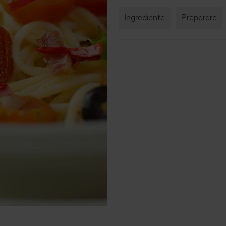
Rețet
Ingrediente
Preparare
Rețet
Raw 