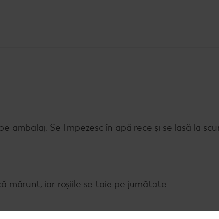
e ambalaj. Se limpezesc în apă rece și se lasă la scur
 mărunt, iar roșiile se taie pe jumătate.