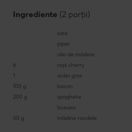
Ingrediente
(2 porții)
sare
piper
ulei de măsline
6
roșii cherry
1
ardei gras
100 g
bacon
200 g
spaghete
busuioc
50 g
măsline rondele