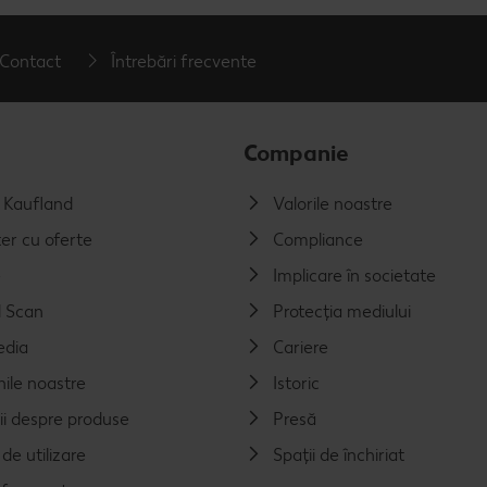
Contact
Întrebări frecvente
Companie
a Kaufland
Valorile noastre
er cu oferte
Compliance
e
Implicare în societate
 Scan
Protecția mediului
edia
Cariere
nile noastre
Istoric
ii despre produse
Presă
de utilizare
Spații de închiriat