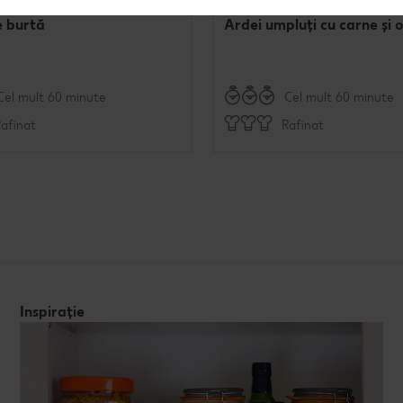
e burtă
Ardei umpluți cu carne și 
Cel mult 60 minute
Cel mult 60 minute
afinat
Rafinat
Inspirație