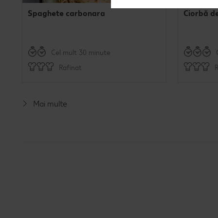
Spaghete carbonara
Ciorbă d
Cel mult 30 minute
Rafinat
R
Mai multe