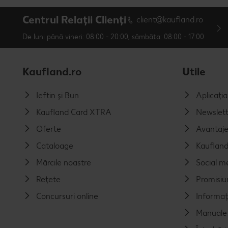
Centrul Relații Clienți
client@kaufland.ro
De luni până vineri: 08:00 - 20:00; sâmbăta: 08:00 - 17:00
Kaufland.ro
Utile
Ieftin și Bun
Aplicați
Kaufland Card XTRA
Newslett
Oferte
Avantaj
Cataloage
Kaufland
Mărcile noastre
Social m
Rețete
Promisiu
Concursuri online
Informaț
Manuale 