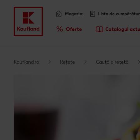
Magazin:
Lista de cumpărătur
Meniu
Oferte
Catalogul actu
Prezentare Generala Oferte
Sari la
Promotiile TV ale saptamanii
Kaufland.ro
Rețete
Caută o rețetă
Conținut principal
Subsol
Bară laterală fixă