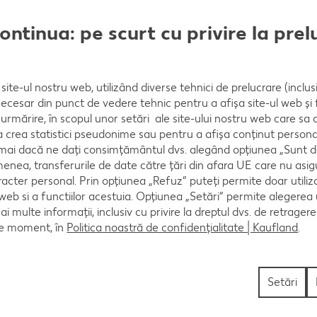
continua: pe scurt cu privire la pre
ne baconul. După câteva secunde se adaugă ardeii, măs
aghetele. Se mai lasă 1 minut pe foc.
site-ul nostru web, utilizând diverse tehnici de prelucrare (inclus
necesar din punct de vedere tehnic pentru a afișa site-ul web și fu
urmărire, în scopul unor setări ale site-ului nostru web care sa
crea statistici pseudonime sau pentru a afișa conținut personali
numai dacă ne dați consimțământul dvs. alegând opțiunea „Sunt d
enea, transferurile de date către țări din afara UE care nu asig
racter personal. Prin opțiunea „Refuz” puteți permite doar utiliz
 web si a functiilor acestuia. Opțiunea „Setări” permite alegerea
mai multe informații, inclusiv cu privire la dreptul dvs. de retrager
ce moment, în
Politica noastră de confidențialitate | Kaufland
.
ru tine
Setări