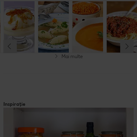
Musaca de
Lapte de
Supă
Supă cremă de
cartofi cu
pasăre
tradițională
linte
cașcaval
cu găluşte
Cel mult 60 minute
Cel mult 60 minute
Cel mult 60 minute
Cel mult 60 minute
Rafinat
Simplu
Rafinat
Rafinat
Mai multe
Inspirație