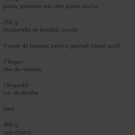
paste spiralate sau alte paste scurte
250 g
mozzarella de bivoliță, scursă
frunze de busuioc pentru garnisit (după gust)
7 linguri
ulei de măsline
1 linguriță
suc de lămâie
sare
400 g
roșii cherry