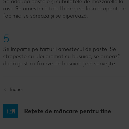
Se adaugă pastele și cubulețele de mozzarella la
roșii. Se amestecă totul bine și se lasă acoperit pe
foc mic; se sărează și se piperează.
5
Se împarte pe farfurii amestecul de paste. Se
stropește cu ulei aromat cu busuioc, se ornează
după gust cu frunze de busuioc și se servește.
Înapoi
Rețete de mâncare pentru tine