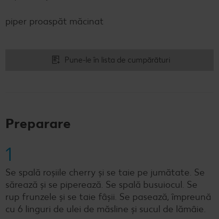
piper proaspăt măcinat
Pune-le în lista de cumpărături
Preparare
1
Se spală roșiile cherry și se taie pe jumătate. Se
sărează și se piperează. Se spală busuiocul. Se
rup frunzele și se taie fâșii. Se pasează, împreună
cu 6 linguri de ulei de măsline și sucul de lămâie.