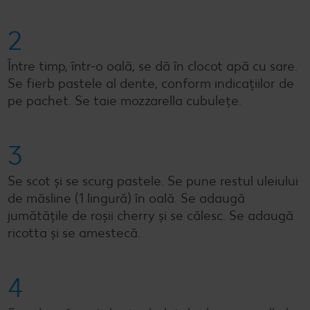
2
Între timp, într-o oală, se dă în clocot apă cu sare.
Se fierb pastele al dente, conform indicațiilor de
pe pachet. Se taie mozzarella cubulețe.
3
Se scot și se scurg pastele. Se pune restul uleiului
de măsline (1 lingură) în oală. Se adaugă
jumătățile de roșii cherry și se călesc. Se adaugă
ricotta și se amestecă.
4