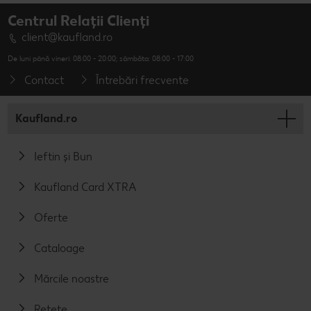
Centrul Relații Clienți
client@kaufland.ro
De luni până vineri: 08:00 - 20:00; sâmbăta: 08:00 - 17:00
Contact
Întrebări frecvente
Kaufland.ro
Ieftin și Bun
Kaufland Card XTRA
Oferte
Cataloage
Mărcile noastre
Rețete