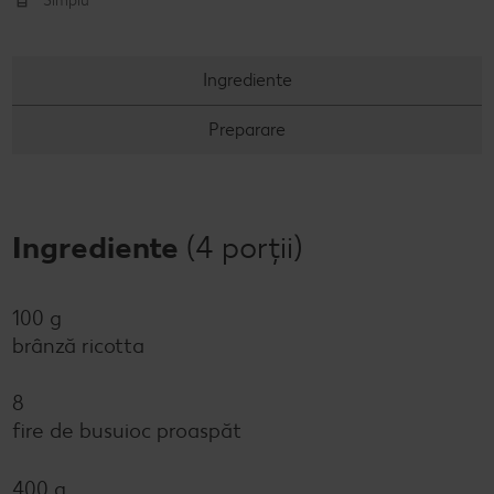
Simplu
Concursuri online
Ingrediente
Revista Kaufland - Acum și pe WhatsApp!
Preparare
Click & Reserve
Ingrediente
(4 porții)
100 g
brânză ricotta
8
fire de busuioc proaspăt
400 g