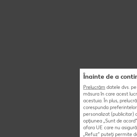
Înainte de a conti
Prelucrăm
datele dvs. pe 
măsura în care acest lucr
acestuia. În plus, preluc
corespunda preferintelor
personalizat (publicitar)
opțiunea „Sunt de acord” 
afara UE care nu asigură 
„Refuz” puteți permite doa