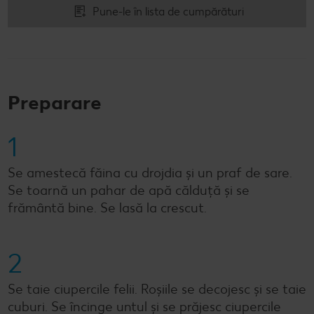
Pune-le în lista de cumpărături
Preparare
1
Se amestecă făina cu drojdia și un praf de sare.
Se toarnă un pahar de apă călduță și se
frământă bine. Se lasă la crescut.
2
Se taie ciupercile felii. Roșiile se decojesc și se taie
cuburi. Se încinge untul și se prăjesc ciupercile