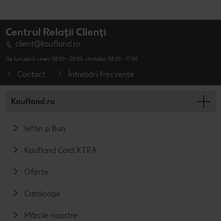
Centrul Relații Clienți
client@kaufland.ro
De luni până vineri: 08:00 - 20:00; sâmbăta: 08:00 - 17:00
Contact
Întrebări frecvente
Kaufland.ro
Ieftin și Bun
Kaufland Card XTRA
Oferte
Cataloage
Mărcile noastre