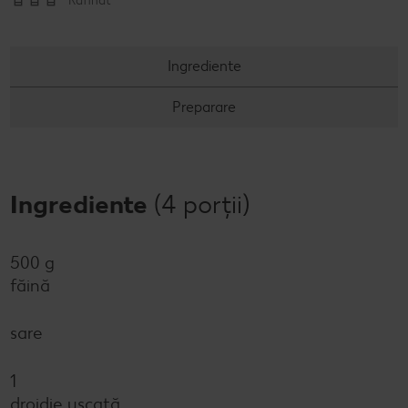
Rafinat
Revista Kaufland - Acum și pe WhatsApp!
Ingrediente
Click & Reserve
Preparare
Ingrediente
(4 porții)
500 g
făină
sare
1
drojdie uscată