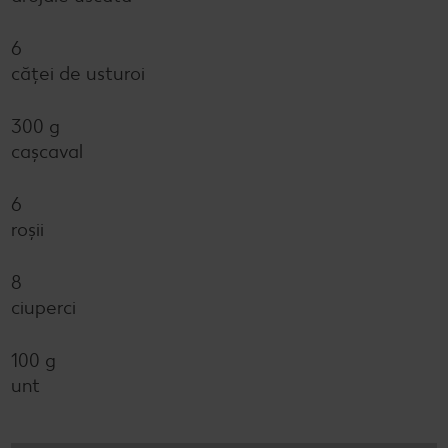
6
căței de usturoi
300 g
cașcaval
6
roșii
8
ciuperci
100 g
unt