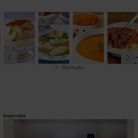
Musaca de
Lapte de
Supă
Supă cremă de
cartofi cu
pasăre
tradițională
linte
cașcaval
cu găluşte
Cel mult 60 minute
Cel mult 60 minute
Cel mult 60 minute
Cel mult 60 minute
Rafinat
Simplu
Rafinat
Rafinat
Mai multe
Inspirație