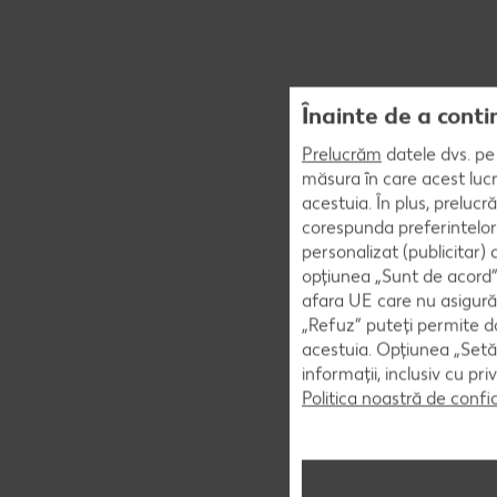
Înainte de a conti
Prelucrăm
datele dvs. pe 
măsura în care acest lucr
acestuia. În plus, preluc
corespunda preferintelor
personalizat (publicitar)
opțiunea „Sunt de acord” 
afara UE care nu asigură 
„Refuz” puteți permite doa
acestuia. Opțiunea „Setăr
informații, inclusiv cu pr
Politica noastră de confi