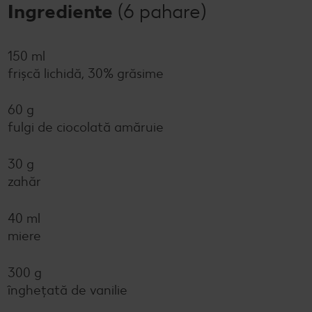
Ingrediente
(6 pahare)
150 ml
frișcă lichidă, 30% grăsime
60 g
fulgi de ciocolată amăruie
30 g
zahăr
40 ml
miere
300 g
înghețată de vanilie