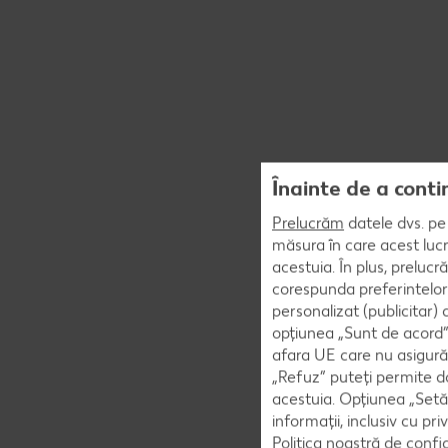
Înainte de a conti
Prelucrăm
datele dvs. pe 
măsura în care acest lucr
acestuia. În plus, preluc
corespunda preferintelor
personalizat (publicitar)
opțiunea „Sunt de acord” 
afara UE care nu asigură 
„Refuz” puteți permite doa
acestuia. Opțiunea „Setăr
informații, inclusiv cu pr
Politica noastră de confi