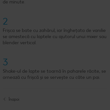
de minute.
2
Frișca se bate cu zahărul, iar înghețata de vanilie
se amestecă cu laptele cu ajutorul unui mixer sau
blender vertical.
3
Shake-ul de lapte se toarnă în paharele răcite, se
ornează cu frișcă și se servește cu câte un pai.
Înapoi