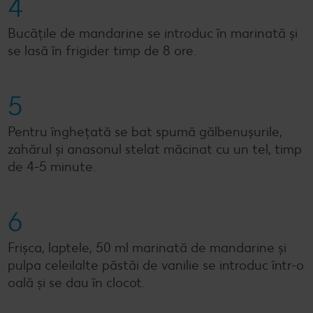
4
Bucățile de mandarine se introduc în marinată și
se lasă în frigider timp de 8 ore.
5
Pentru înghețată se bat spumă gălbenușurile,
zahărul și anasonul stelat măcinat cu un tel, timp
de 4-5 minute.
6
Frișca, laptele, 50 ml marinată de mandarine și
pulpa celeilalte păstăi de vanilie se introduc într-o
oală și se dau în clocot.