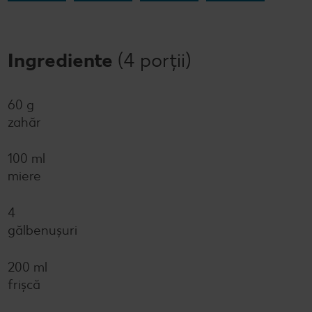
Ingrediente
(4 porții)
60 g
zahăr
100 ml
miere
4
gălbenușuri
200 ml
frișcă