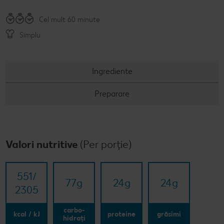
Concursuri online
Cel mult 60 minute
Simplu
Revista Kaufland - Acum și pe WhatsApp!
Click & Reserve
Ingrediente
Preparare
Valori nutritive
(Per porție)
551/​
77
g
24
g
24
g
2305
carbo-
kcal / kJ
proteine
grăsimi
hidrați