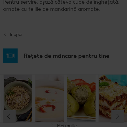
Pentru servire, așază câteva cupe de înghețată,
ornate cu feliile de mandarină aromate.
Înapoi
Rețete de mâncare pentru tine
Rețetă: Fasole
Spaghete
Ciorbă de
Ardei umpluți
bătută
carbonara
burtă
cu carne și
orez
Cel mult 60 minute
Cel mult 30 minute
Cel mult 60 minute
Cel mult 60 minute
Rafinat
Rafinat
Rafinat
Rafinat
Mai multe