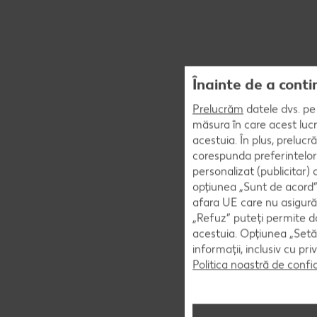
Înainte de a conti
Prelucrăm
datele dvs. pe 
măsura în care acest lucr
acestuia. În plus, preluc
corespunda preferintelor
personalizat (publicitar)
opțiunea „Sunt de acord” 
afara UE care nu asigură 
„Refuz” puteți permite doa
acestuia. Opțiunea „Setăr
informații, inclusiv cu pr
Politica noastră de confi