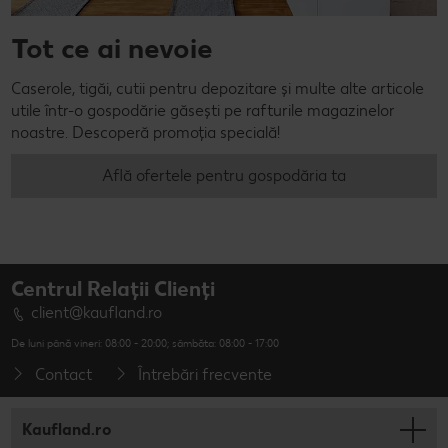
Tot ce ai nevoie
Caserole, tigăi, cutii pentru depozitare și multe alte articole
utile într-o gospodărie găsești pe rafturile magazinelor
noastre. Descoperă promoția specială!
Află ofertele pentru gospodăria ta
Centrul Relații Clienți
client@kaufland.ro
De luni până vineri: 08:00 - 20:00; sâmbăta: 08:00 - 17:00
Contact
Întrebări frecvente
Kaufland.ro