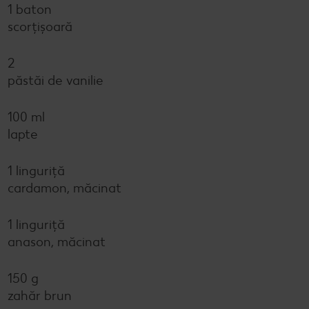
1 baton
scorțișoară
2
păstăi de vanilie
100 ml
lapte
1 linguriță
cardamon, măcinat
1 linguriță
anason, măcinat
150 g
zahăr brun