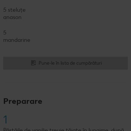
5 steluțe
anason
5
mandarine
Pune-le în lista de cumpărături
Preparare
1
Păstăile de vanilie treuie tăiate în lungime, după