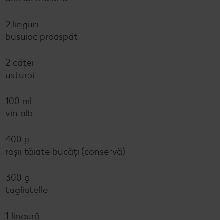
2 linguri
busuioc proaspăt
2 căței
usturoi
100 ml
vin alb
400 g
roșii tăiate bucăți (conservă)
300 g
tagliatelle
1 lingură