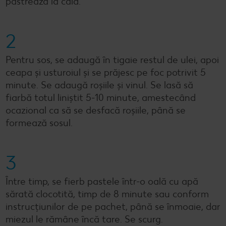
păstrează la cald.
2
Pentru sos, se adaugă în tigaie restul de ulei, apoi
ceapa și usturoiul și se prăjesc pe foc potrivit 5
minute. Se adaugă roșiile și vinul. Se lasă să
fiarbă totul liniștit 5-10 minute, amestecând
ocazional ca să se desfacă roșiile, până se
formează sosul.
3
Între timp, se fierb pastele într-o oală cu apă
sărată clocotită, timp de 8 minute sau conform
instrucțiunilor de pe pachet, până se înmoaie, dar
miezul le rămâne încă tare. Se scurg.