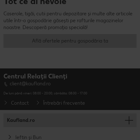
Tot ce ai nevoie
Caserole, tigăi, cutii pentru depozitare și multe alte articole
utile într-o gospodărie găsești pe rafturile magazinelor
noastre. Descoperă promoția specială!
Află ofertele pentru gospodăria ta
Centrul Relații Clienți
client@kaufland.ro
De luni până vineri: 08:00 - 20:00; sâmbăta: 08:00 - 17:00
Contact
Întrebări frecvente
Kaufland.ro
Ieftin și Bun