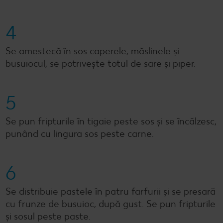
4
Se amestecă în sos caperele, măslinele și
busuiocul, se potrivește totul de sare și piper.
5
Se pun fripturile în tigaie peste sos și se încălzesc,
punând cu lingura sos peste carne.
6
Se distribuie pastele în patru farfurii și se presară
cu frunze de busuioc, după gust. Se pun fripturile
și sosul peste paste.