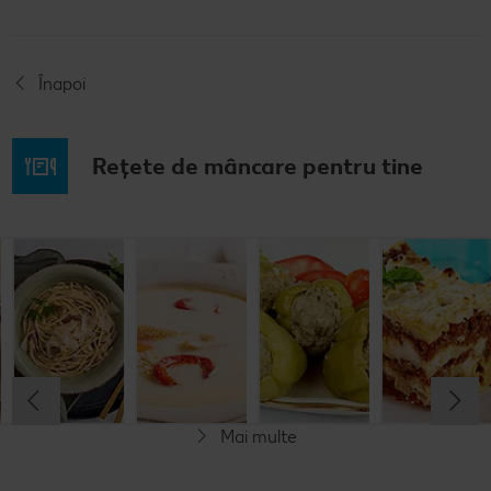
Înapoi
Rețete de mâncare pentru tine
Rețetă: Fasole
Spaghete
Ciorbă de
Ardei umpluți
bătută
carbonara
burtă
cu carne și
orez
Cel mult 60 minute
Cel mult 30 minute
Cel mult 60 minute
Cel mult 60 minute
Rafinat
Rafinat
Rafinat
Rafinat
Mai multe