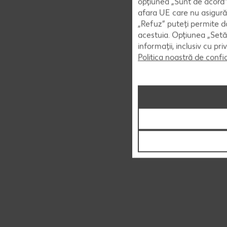
opțiunea „Sunt de acord” 
afara UE care nu asigură 
„Refuz” puteți permite doa
acestuia. Opțiunea „Setăr
informații, inclusiv cu pr
Politica noastră de confi