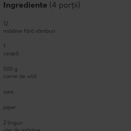
Ingrediente
(4 porții)
12
măsline fără sâmburi
1
ceapă
500 g
carne de vită
sare
piper
2 linguri
ulei de măsline