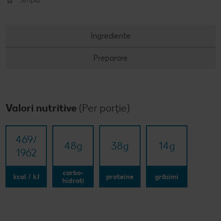
Simplu
Revista Kaufland - Acum și pe WhatsApp!
Ingrediente
Click & Reserve
Preparare
Valori nutritive
(Per porție)
469/​
48
g
38
g
14
g
1962
carbo-
kcal / kJ
proteine
grăsimi
hidrați