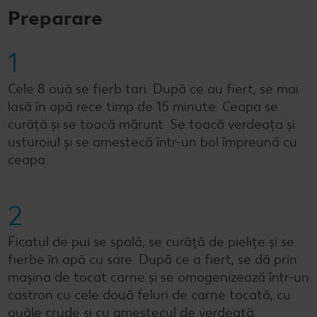
Preparare
1
Cele 8 ouă se fierb tari. După ce au fiert, se mai
lasă în apă rece timp de 15 minute. Ceapa se
curăță și se toacă mărunt. Se toacă verdeața și
usturoiul și se amestecă într-un bol împreună cu
ceapa.
2
Ficatul de pui se spală, se curăță de pielițe și se
fierbe în apă cu sare. După ce a fiert, se dă prin
mașina de tocat carne și se omogenizează într-un
castron cu cele două feluri de carne tocată, cu
ouăle crude și cu amestecul de verdeață.