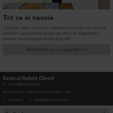
Tot ce ai nevoie
Caserole, tigăi, cutii pentru depozitare și multe alte articole
utile într-o gospodărie găsești pe rafturile magazinelor
noastre. Descoperă promoția specială!
Află ofertele pentru gospodăria ta
Centrul Relații Clienți
client@kaufland.ro
De luni până vineri: 08:00 - 20:00; sâmbăta: 08:00 - 17:00
Contact
Întrebări frecvente