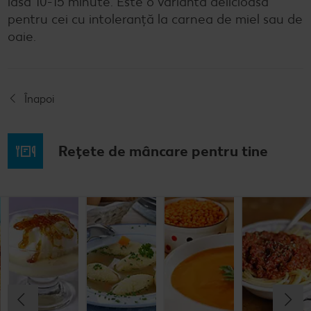
lasă 10-15 minute. Este o variantă delicioasă
pentru cei cu intoleranță la carnea de miel sau de
oaie.
Înapoi
Rețete de mâncare pentru tine
Musaca de
Lapte de
Supă
Supă cremă de
cartofi cu
pasăre
tradițională
linte
cașcaval
cu găluşte
Cel mult 60 minute
Cel mult 60 minute
Cel mult 60 minute
Cel mult 60 minute
Rafinat
Simplu
Rafinat
Rafinat