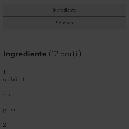
Revista Kaufland - Acum și pe WhatsApp!
Ingrediente
Click & Reserve
Preparare
Ingrediente
(12 porții)
1
ou bătut
sare
piper
2