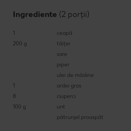
Ingrediente
(2 porții)
1
ceapă
200 g
tăiței
sare
piper
ulei de măsline
1
ardei gras
8
ciuperci
100 g
unt
pătrunjel proaspăt