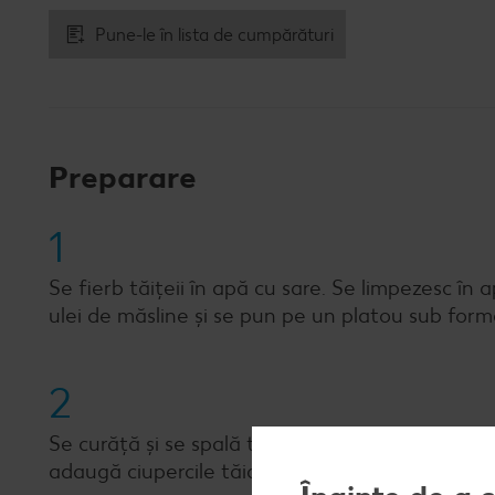
Pune-le în lista de cumpărături
Preparare
1
Se fierb tăițeii în apă cu sare. Se limpezesc în 
ulei de măsline și se pun pe un platou sub form
2
Se curăță și se spală toate legumele. Ceapa și a
adaugă ciupercile tăiate felii și se țin pe foc pâ