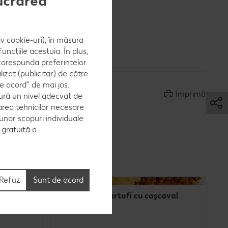
lucrarea
iv cookie-uri), în măsura
ncțiile acestuia. În plus,
 corespunda preferintelor
zat (publicitar) de către
e acord” de mai jos.
Imprimă
ură un nivel adecvat de
area tehnicilor necesare
 unor scopuri individuale
e gratuită a
Refuz
Sunt de acord
orez
Musaca de cartofi cu cașcaval