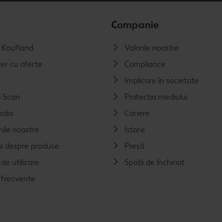
Companie
a Kaufland
Valorile noastre
er cu oferte
Compliance
e
Implicare în societate
 Scan
Protecția mediului
edia
Cariere
nile noastre
Istoric
ii despre produse
Presă
de utilizare
Spații de închiriat
i frecvente