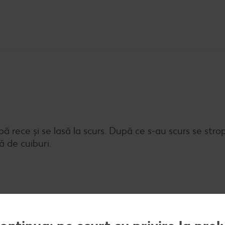
apă rece și se lasă la scurs. După ce s-au scurs se stro
ă de cuiburi.
rdeiul se toacă mărunt și se prăjesc 2 minute în unt î
nă scad. Se pun sare și piper și pătrunjel tocat.