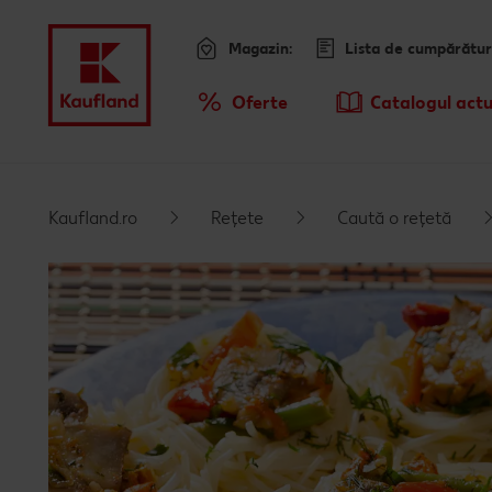
Magazin:
Lista de cumpărătur
Meniu
Oferte
Catalogul actu
Prezentare Generala Oferte
Sari la
Promotiile TV ale saptamanii
Kaufland.ro
Rețete
Caută o rețetă
Conținut principal
Subsol
Bară laterală fixă