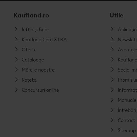
Kaufland.ro
Utile
Ieftin și Bun
Aplicați
Kaufland Card XTRA
Newslett
Oferte
Avantaj
Cataloage
Kaufland
Mărcile noastre
Social m
Rețete
Promisiu
Concursuri online
Informaț
Manuale 
Întrebăr
Contact
Sitemap