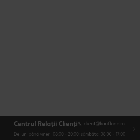
Centrul Relații Clienți
client@kaufland.ro
De luni până vineri: 08:00 - 20:00; sâmbăta: 08:00 - 17:00