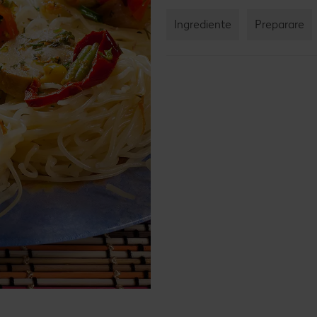
Rețet
Ingrediente
Preparare
Rețet
Raw 