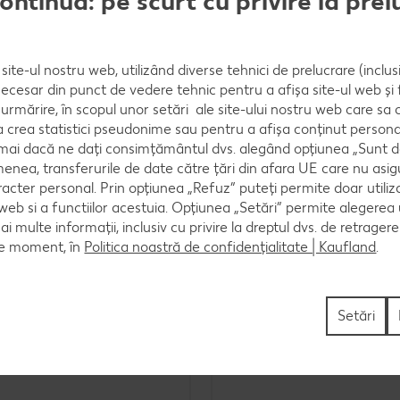
continua: pe scurt cu privire la pre
site-ul nostru web, utilizând diverse tehnici de prelucrare (inclus
 amestecul de legume.
necesar din punct de vedere tehnic pentru a afișa site-ul web și fu
urmărire, în scopul unor setări ale site-ului nostru web care sa
crea statistici pseudonime sau pentru a afișa conținut personali
numai dacă ne dați consimțământul dvs. alegând opțiunea „Sunt d
enea, transferurile de date către țări din afara UE care nu asig
racter personal. Prin opțiunea „Refuz” puteți permite doar utiliz
 web si a functiilor acestuia. Opțiunea „Setări” permite alegerea
mai multe informații, inclusiv cu privire la dreptul dvs. de retrager
ru tine
ce moment, în
Politica noastră de confidențialitate | Kaufland
.
Setări
e burtă
Ardei umpluți cu carne și 