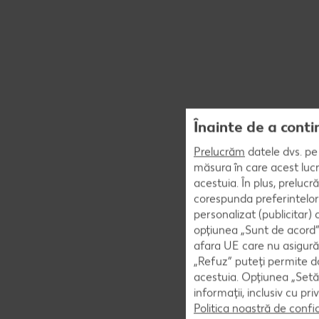
Înainte de a conti
Prelucrăm
datele dvs. pe 
măsura în care acest lucr
acestuia. În plus, preluc
corespunda preferintelor
personalizat (publicitar)
opțiunea „Sunt de acord” 
afara UE care nu asigură 
„Refuz” puteți permite doa
acestuia. Opțiunea „Setăr
informații, inclusiv cu pr
Politica noastră de confi