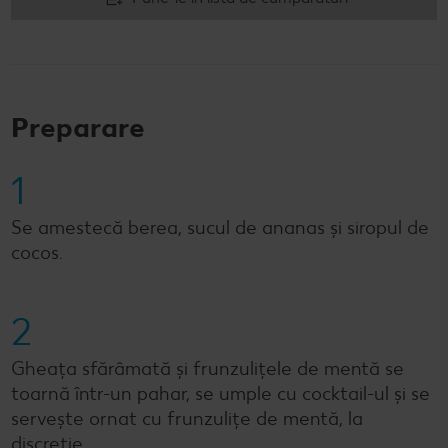
Preparare
1
Se amestecă berea, sucul de ananas și siropul de
cocos.
2
Gheața sfărâmată și frunzulițele de mentă se
toarnă într-un pahar, se umple cu cocktail-ul și se
servește ornat cu frunzulițe de mentă, la
discreție.