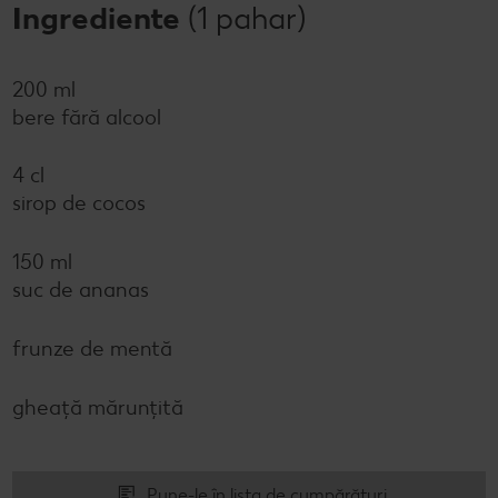
Ingrediente
(1 pahar)
200 ml
bere fără alcool
4 cl
sirop de cocos
150 ml
suc de ananas
frunze de mentă
gheață mărunțită
Pune-le în lista de cumpărături