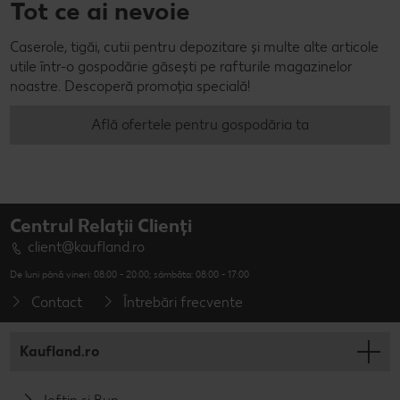
Tot ce ai nevoie
Caserole, tigăi, cutii pentru depozitare și multe alte articole
utile într-o gospodărie găsești pe rafturile magazinelor
noastre. Descoperă promoția specială!
Află ofertele pentru gospodăria ta
Centrul Relații Clienți
client@kaufland.ro
De luni până vineri: 08:00 - 20:00; sâmbăta: 08:00 - 17:00
Contact
Întrebări frecvente
Kaufland.ro