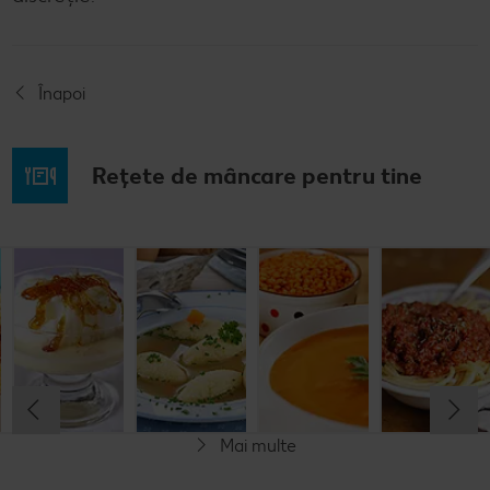
Înapoi
Rețete de mâncare pentru tine
Musaca de
Lapte de
Supă
Supă cremă de
cartofi cu
pasăre
tradițională
linte
cașcaval
cu găluşte
Cel mult 60 minute
Cel mult 60 minute
Cel mult 60 minute
Cel mult 60 minute
Rafinat
Simplu
Rafinat
Rafinat
Mai multe