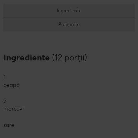
Concursuri online
Ingrediente
Revista Kaufland - Acum și pe WhatsApp!
Preparare
Click & Reserve
Ingrediente
(12 porții)
1
ceapă
2
morcovi
sare