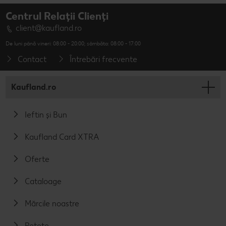
Centrul Relații Clienți
client@kaufland.ro
De luni până vineri: 08:00 - 20:00; sâmbăta: 08:00 - 17:00
Contact
Întrebări frecvente
Kaufland.ro
Ieftin și Bun
Kaufland Card XTRA
Oferte
Cataloage
Mărcile noastre
Rețete