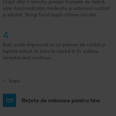
După alte 5 minute, presari frunzele de țelină,
sare după indicația medicului și usturoiul curățat
și zdrobit. Stingi focul după câteva clocote.
4
Bați ouăle împreună cu un polonic de ciorbă și
laptele bătut, le torni în ciorbă în fir subțire,
amestecând continuu.
Înapoi
Rețete de mâncare pentru tine