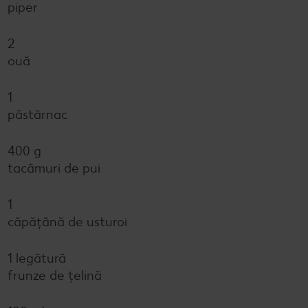
piper
2
ouă
1
păstârnac
400 g
tacâmuri de pui
1
căpățână de usturoi
1 legătură
frunze de țelină