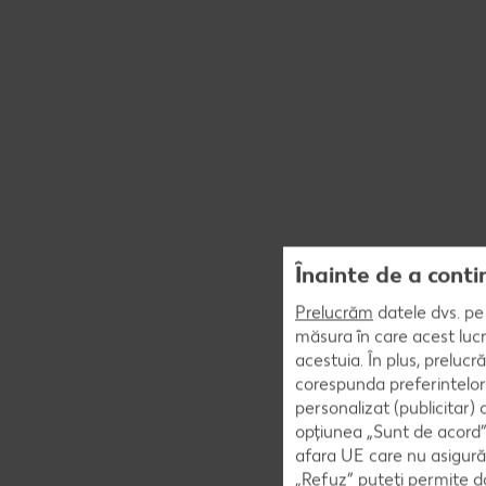
Înainte de a conti
Prelucrăm
datele dvs. pe 
măsura în care acest lucr
acestuia. În plus, preluc
corespunda preferintelor
personalizat (publicitar)
opțiunea „Sunt de acord” 
afara UE care nu asigură 
„Refuz” puteți permite doa