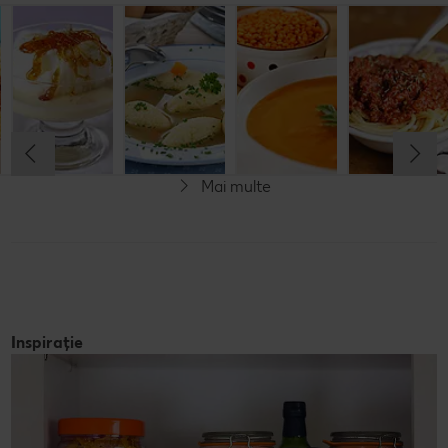
Musaca de
Lapte de
Supă
Supă cremă de
cartofi cu
pasăre
tradițională
linte
cașcaval
cu găluşte
Cel mult 60 minute
Cel mult 60 minute
Cel mult 60 minute
Cel mult 60 minute
Rafinat
Simplu
Rafinat
Rafinat
Mai multe
Inspirație