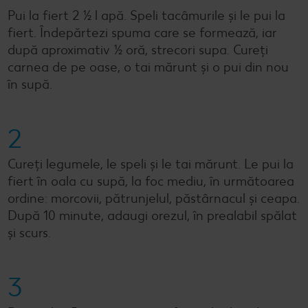
Pui la fiert 2 ½ l apă. Speli tacâmurile și le pui la
fiert. Îndepărtezi spuma care se formează, iar
după aproximativ ½ oră, strecori supa. Cureți
carnea de pe oase, o tai mărunt și o pui din nou
în supă.
2
Cureți legumele, le speli și le tai mărunt. Le pui la
fiert în oala cu supă, la foc mediu, în următoarea
ordine: morcovii, pătrunjelul, păstârnacul și ceapa.
După 10 minute, adaugi orezul, în prealabil spălat
și scurs.
3