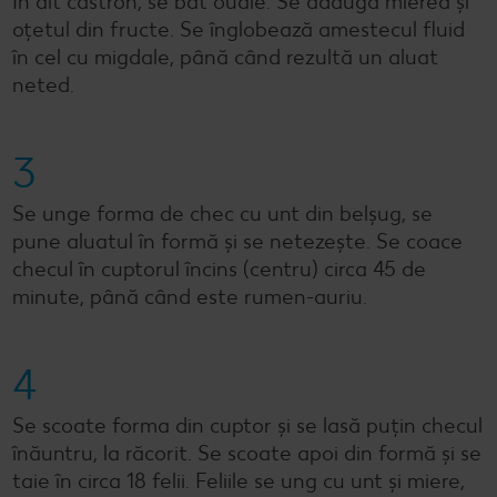
În alt castron, se bat ouăle. Se adaugă mierea și
oțetul din fructe. Se înglobează amestecul fluid
în cel cu migdale, până când rezultă un aluat
neted.
3
Se unge forma de chec cu unt din belșug, se
pune aluatul în formă și se netezește. Se coace
checul în cuptorul încins (centru) circa 45 de
minute, până când este rumen-auriu.
4
Se scoate forma din cuptor și se lasă puțin checul
înăuntru, la răcorit. Se scoate apoi din formă și se
taie în circa 18 felii. Feliile se ung cu unt și miere,