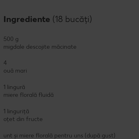
Ingrediente
(18 bucăți)
500 g
migdale descojite măcinate
4
ouă mari
1 lingură
miere florală fluidă
1 linguriță
oțet din fructe
unt și miere florală pentru uns (după gust)