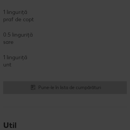
1 linguriță
praf de copt
0.5 linguriță
sare
1 linguriță
unt
Pune-le în lista de cumpărături
Util