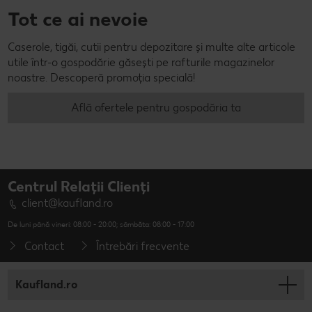
Tot ce ai nevoie
Caserole, tigăi, cutii pentru depozitare și multe alte articole
utile într-o gospodărie găsești pe rafturile magazinelor
noastre. Descoperă promoția specială!
Află ofertele pentru gospodăria ta
Centrul Relații Clienți
client@kaufland.ro
De luni până vineri: 08:00 - 20:00; sâmbăta: 08:00 - 17:00
Contact
Întrebări frecvente
Kaufland.ro