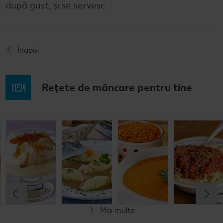
după gust, și se servesc.
Înapoi
Rețete de mâncare pentru tine
Musaca de
Lapte de
Supă
Supă cremă de
cartofi cu
pasăre
tradițională
linte
cașcaval
cu găluşte
Cel mult 60 minute
Cel mult 60 minute
Cel mult 60 minute
Cel mult 60 minute
Rafinat
Simplu
Rafinat
Rafinat
Mai multe