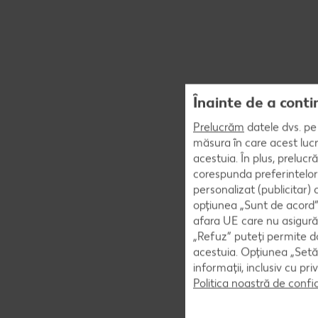
Înainte de a conti
Prelucrăm
datele dvs. pe 
măsura în care acest lucr
acestuia. În plus, preluc
corespunda preferintelor
personalizat (publicitar)
opțiunea „Sunt de acord” 
afara UE care nu asigură 
„Refuz” puteți permite doa
acestuia. Opțiunea „Setăr
informații, inclusiv cu pr
Politica noastră de confi