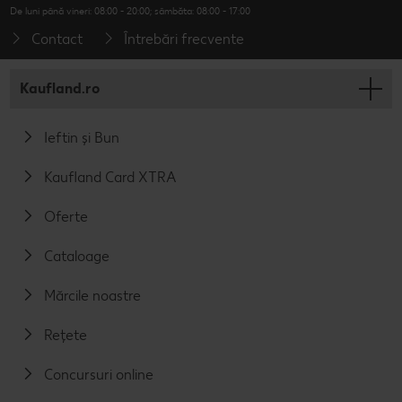
De luni până vineri: 08:00 - 20:00; sâmbăta: 08:00 - 17:00
Contact
Întrebări frecvente
Kaufland.ro
Ieftin și Bun
Kaufland Card XTRA
Oferte
Cataloage
Mărcile noastre
Rețete
Concursuri online