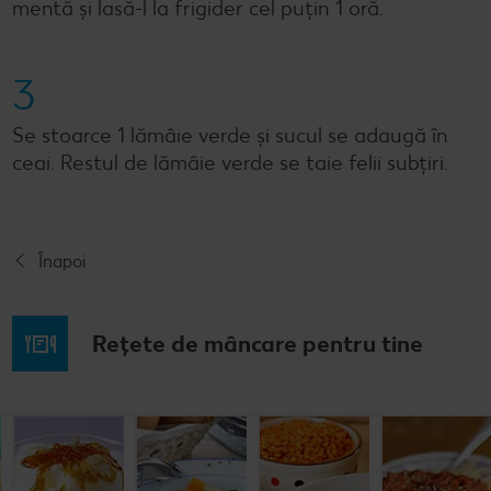
mentă și lasă-l la frigider cel puțin 1 oră.
3
Se stoarce 1 lămâie verde și sucul se adaugă în
ceai. Restul de lămâie verde se taie felii subțiri.
Înapoi
Rețete de mâncare pentru tine
Musaca de
Lapte de
Supă
Supă cremă de
cartofi cu
pasăre
tradițională
linte
cașcaval
cu găluşte