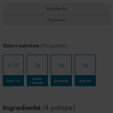
Concursuri online
Ingrediente
Revista Kaufland - Acum și pe WhatsApp!
Preparare
Click & Reserve
Valori nutritive
(Per porție)
6/​25
1
g
0
g
0
g
carbo-
kcal / kJ
proteine
grăsimi
hidrați
Ingrediente
(4 pahare)