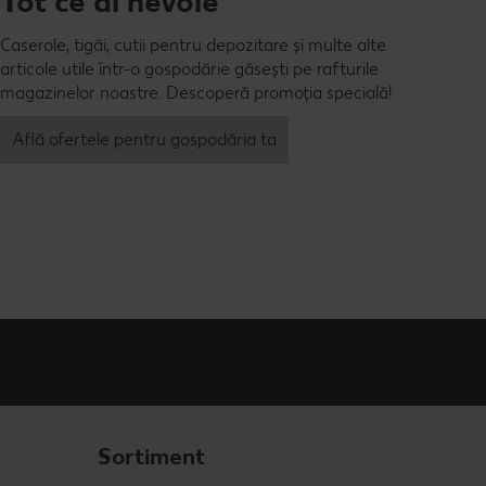
Tot ce ai nevoie
Caserole, tigăi, cutii pentru depozitare și multe alte
articole utile într-o gospodărie găsești pe rafturile
magazinelor noastre. Descoperă promoția specială!
Află ofertele pentru gospodăria ta
Sortiment