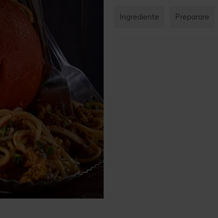
Rețet
Ingrediente
Preparare
Rețet
Raw 