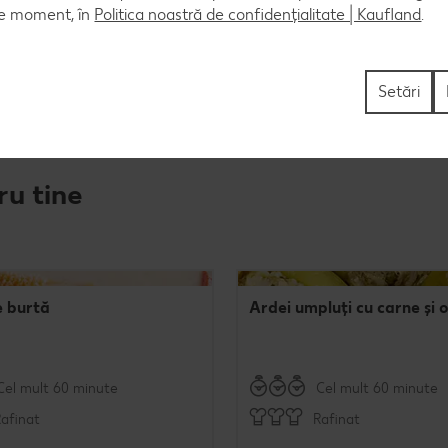
ce moment, în
Politica noastră de confidențialitate | Kaufland
.
le în capul de monstru din dovleac şi serviţi.
Setări
ru tine
e burtă
Ardei umpluți cu carne și 
Cel mult 60 minute
Cel mult 60 minute
afinat
Rafinat