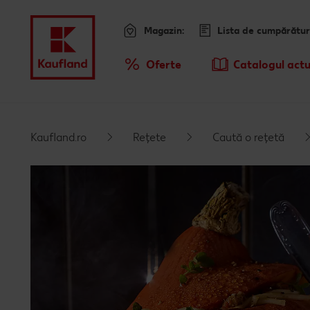
Magazin:
Lista de cumpărătur
Meniu
Oferte
Catalogul actu
Prezentare Generala Oferte
Sari la
Promotiile TV ale saptamanii
Kaufland.ro
Rețete
Caută o rețetă
Conținut principal
Subsol
Bară laterală fixă