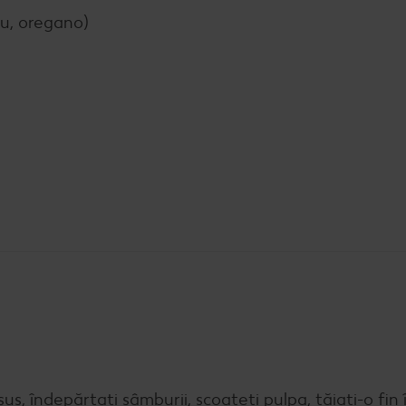
ru, oregano)
us, îndepărtaţi sâmburii, scoateţi pulpa, tăiaţi-o fin 