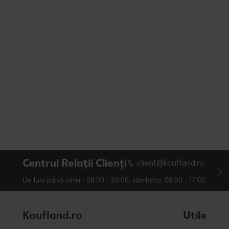
Centrul Relații Clienți
client@kaufland.ro
De luni până vineri: 08:00 - 20:00; sâmbăta: 08:00 - 17:00
Kaufland.ro
Utile