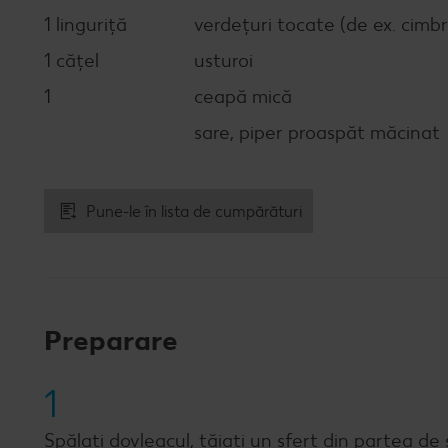
1 linguriţă
verdeţuri tocate (de ex. cimb
1 cățel
usturoi
1
ceapă mică
sare, piper proaspăt măcinat
Pune-le în lista de cumpărături
Preparare
1
Spălaţi dovleacul, tăiaţi un sfert din partea de s