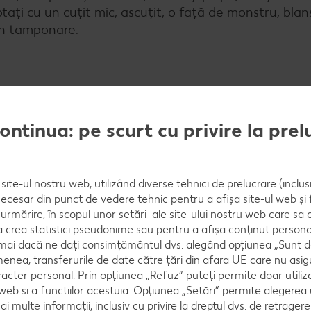
ptaţi cu un cuţit mic, ascuţit, o faţă de monstru, blan
rin tamponare.
robiţi usturoiul. Curăţaţi ţelina şi decojiţi morcovii, sp
continua: pe scurt cu privire la pre
a roşiilor şi tăiaţi legumele cubuleţe fine.
site-ul nostru web, utilizând diverse tehnici de prelucrare (inclus
necesar din punct de vedere tehnic pentru a afișa site-ul web și fu
mele şi sotaţi-le şi pe acestea. Puneţi şi pulpa de roş
urmărire, în scopul unor setări ale site-ului nostru web care sa
prox. 8-10 minute cu capac.
crea statistici pseudonime sau pentru a afișa conținut personali
numai dacă ne dați consimțământul dvs. alegând opțiunea „Sunt d
enea, transferurile de date către țări din afara UE care nu asig
racter personal. Prin opțiunea „Refuz” puteți permite doar utiliz
 web si a functiilor acestuia. Opțiunea „Setări” permite alegerea
e. Asezonaţi sosul cu sare, piper, verdeţuri şi zahăr, l
mai multe informații, inclusiv cu privire la dreptul dvs. de retrager