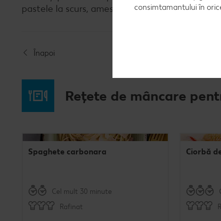
consimtamantului în ori
pastele la scurs, amestecaţi-le cu sosul, puneţi-
Înapoi
Rețete de mâncare pent
Spaghete carbonara
Ciorbă d
Cel mult 30 minute
Rafinat
R