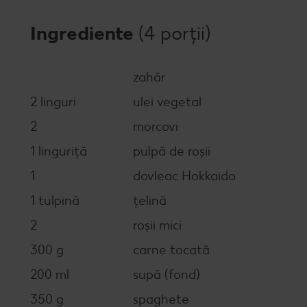
Ingrediente
(4 porții)
zahăr
2 linguri
ulei vegetal
2
morcovi
1 linguriță
pulpă de roşii
1
dovleac Hokkaido
1 tulpină
ţelină
2
roşii mici
300 g
carne tocată
200 ml
supă (fond)
350 g
spaghete