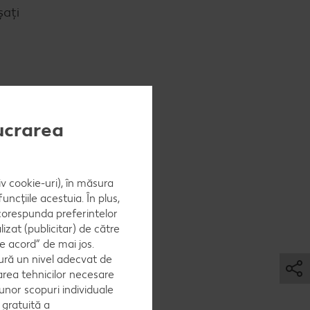
şaţi
ălaţi-i
lucrarea
iv cookie-uri), în măsura
ncțiile acestuia. În plus,
ii şi
 corespunda preferintelor
zat (publicitar) de către
e acord” de mai jos.
ură un nivel adecvat de
area tehnicilor necesare
 unor scopuri individuale
ăsaţi
e gratuită a