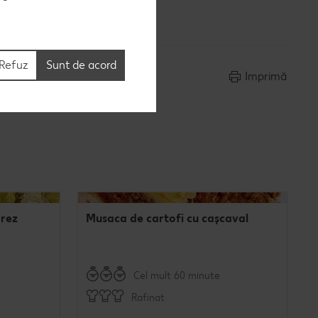
Refuz
Sunt de acord
Imprimă
orez
Musaca de cartofi cu cașcaval
Cel mult 60 minute
Rafinat