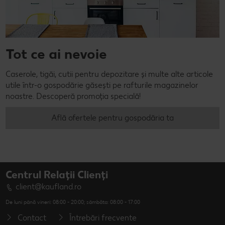
Tot ce ai nevoie
Caserole, tigăi, cutii pentru depozitare și multe alte articole
utile într-o gospodărie găsești pe rafturile magazinelor
noastre. Descoperă promoția specială!
Află ofertele pentru gospodăria ta
Centrul Relații Clienți
client@kaufland.ro
De luni până vineri: 08:00 - 20:00; sâmbăta: 08:00 - 17:00
Contact
Întrebări frecvente