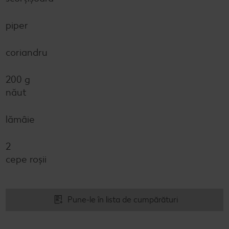
piper
coriandru
200 g
năut
lămâie
2
cepe roșii
Pune-le în lista de cumpărături