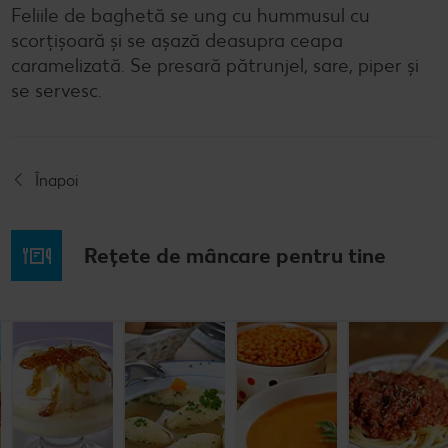
Feliile de baghetă se ung cu hummusul cu
scorțișoară și se așază deasupra ceapa
caramelizată. Se presară pătrunjel, sare, piper și
se servesc.
Înapoi
Rețete de mâncare pentru tine
Musaca de
Lapte de
Supă
Supă cremă de
cartofi cu
pasăre
tradițională
linte
cașcaval
cu găluşte
Cel mult 60 minute
Cel mult 60 minute
Cel mult 60 minute
Cel mult 60 minute
Rafinat
Simplu