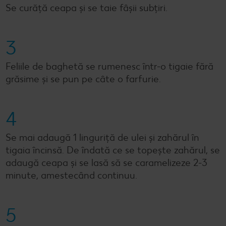
Se curăță ceapa și se taie fâșii subțiri.
3
Feliile de baghetă se rumenesc într-o tigaie fără
grăsime și se pun pe câte o farfurie.
4
Se mai adaugă 1 linguriță de ulei și zahărul în
tigaia încinsă. De îndată ce se topește zahărul, se
adaugă ceapa și se lasă să se caramelizeze 2-3
minute, amestecând continuu.
5