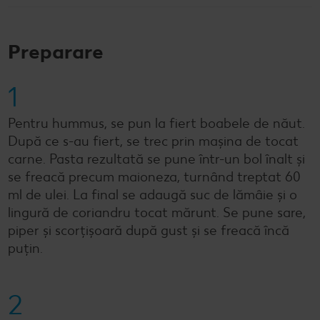
Preparare
1
Pentru hummus, se pun la fiert boabele de năut.
După ce s-au fiert, se trec prin mașina de tocat
carne. Pasta rezultată se pune într-un bol înalt și
se freacă precum maioneza, turnând treptat 60
ml de ulei. La final se adaugă suc de lămâie și o
lingură de coriandru tocat mărunt. Se pune sare,
piper și scorțișoară după gust și se freacă încă
puțin.
2