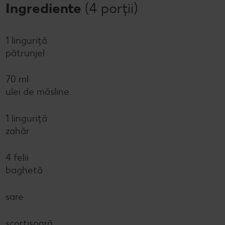
Ingrediente
(4 porții)
1 linguriță
pătrunjel
70 ml
ulei de măsline
1 linguriță
zahăr
4 felii
baghetă
sare
scorțişoară