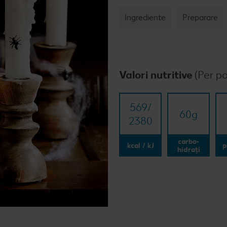
Rețet
Ingrediente
Preparare
Rețet
Raw 
Valori nutritive
(Per po
569/​
60
g
2380
carbo-
kcal / kJ
p
hidrați