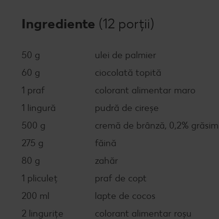
Ingrediente
(12 porții)
50 g
ulei de palmier
60 g
ciocolată topită
1 praf
colorant alimentar maro
1 lingură
pudră de cireșe
500 g
cremă de brânză, 0,2% grăsi
275 g
făină
80 g
zahăr
1 pliculeț
praf de copt
200 ml
lapte de cocos
2 lingurițe
colorant alimentar roșu