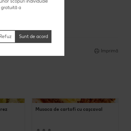
 unor scopuri individuale
e gratuită a
Refuz
Sunt de acord
Imprimă
orez
Musaca de cartofi cu cașcaval