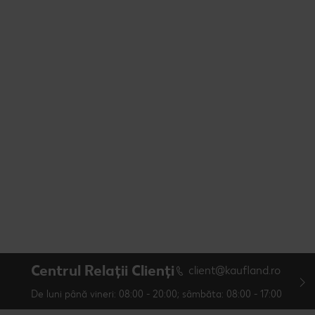
Centrul Relații Clienți
client@kaufland.ro
De luni până vineri: 08:00 - 20:00; sâmbăta: 08:00 - 17:00