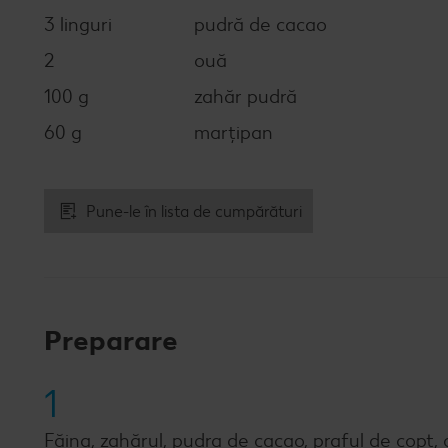
3 linguri
pudră de cacao
2
ouă
100 g
zahăr pudră
60 g
marțipan
Pune-le în lista de cumpărături
Preparare
1
Făina, zahărul, pudra de cacao, praful de copt, 