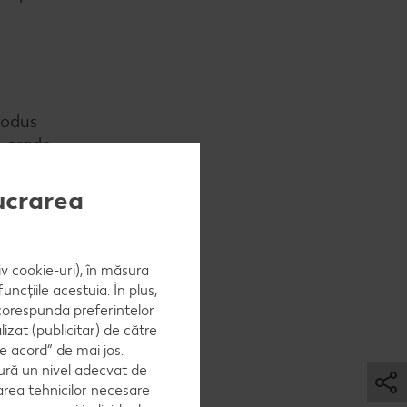
rodus
e grade.
lucrarea
antul
iv cookie-uri), în măsura
ncțiile acestuia. În plus,
 corespunda preferintelor
zat (publicitar) de către
e acord” de mai jos.
ură un nivel adecvat de
area tehnicilor necesare