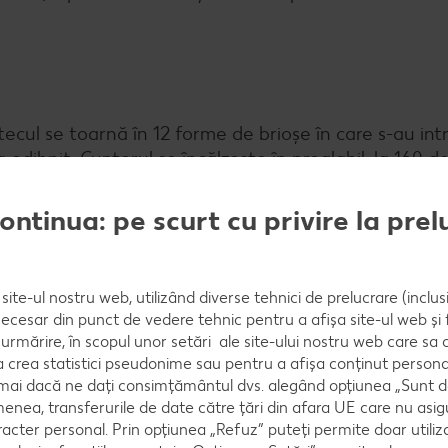
tecul se toarnă în 12 forme de brioșe în care s-au int
odihnit. Cuptorul se încălzește în prealabil, la 160 d
continua: pe scurt cu privire la pre
on. Se adaugă zahărul pudră, pudra de cireșe și color
site-ul nostru web, utilizând diverse tehnici de prelucrare (inclus
să acoperit, la răcit, timp de 20 de minute.
necesar din punct de vedere tehnic pentru a afișa site-ul web și fu
urmărire, în scopul unor setări ale site-ului nostru web care sa
crea statistici pseudonime sau pentru a afișa conținut personali
numai dacă ne dați consimțământul dvs. alegând opțiunea „Sunt d
enea, transferurile de date către țări din afara UE care nu asig
 se răcească.
racter personal. Prin opțiunea „Refuz” puteți permite doar utiliz