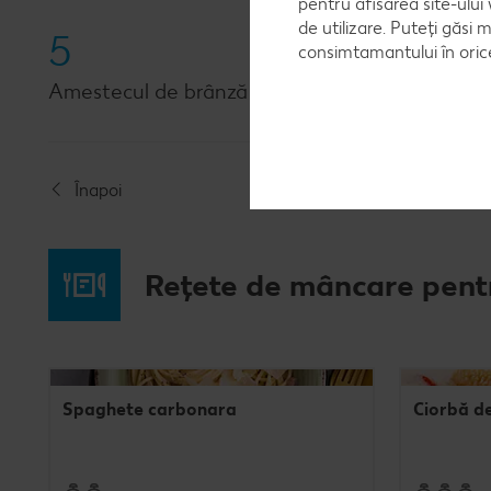
pentru afisarea site-ului
de utilizare. Puteți găsi 
5
consimtamantului în ori
Amestecul de brânză se pune într-un poș și se 
Înapoi
Rețete de mâncare pent
Spaghete carbonara
Ciorbă d