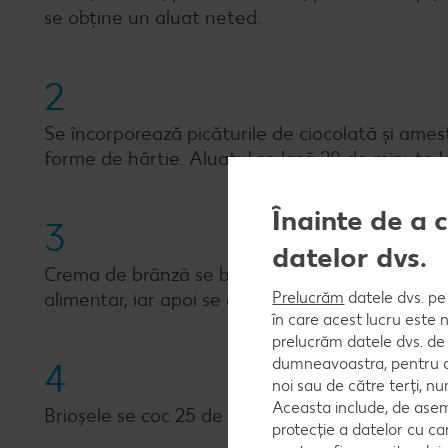
se obține un aluat neted.
2
Se încorporează picăturile de ciocolată și ames
forme de hârtie. Aluatul se lasă 20 de minute la 
Înainte de a 
3
datelor dvs.
Crema de brânză se bate cu telul, într-un castr
Prelucrăm
datele dvs. pe 
alimentar, iar apoi se amestecă. Amestecul se la
în care acest lucru este 
prelucrăm datele dvs. de 
dumneavoastra, pentru a 
4
noi sau de către terți, 
Aceasta include, de asem
Brioșele se coc 25 de minute și se lasă 1 oră să
protecție a datelor cu ca