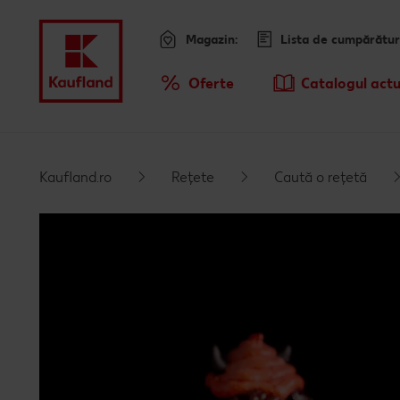
Magazin:
Lista de cumpărătur
Meniu
Oferte
Catalogul actu
Prezentare Generala Oferte
Sari la
Promotiile TV ale saptamanii
Kaufland.ro
Rețete
Caută o rețetă
Conținut principal
Subsol
Bară laterală fixă