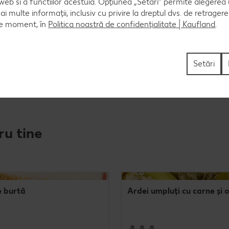
 web si a functiilor acestuia. Opțiunea „Setări” permite alegerea
mai multe informații, inclusiv cu privire la dreptul dvs. de retrager
ce moment, în
Politica noastră de confidențialitate | Kaufland
.
formează melcișori pe brioșe.
Setări
ru tine
e burtă
Ardei umpluți cu carne și 