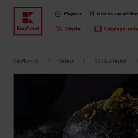
Magazin:
Lista de cumpărătur
Meniu
Oferte
Catalogul actu
Prezentare Generala Oferte
Sari la
Promotiile TV ale saptamanii
Kaufland.ro
Rețete
Caută o rețetă
Conținut principal
Subsol
Bară laterală fixă