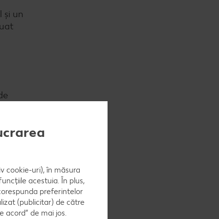
 și un
luat
 de
ră.
lucrarea
iv cookie-uri), în măsura
ncțiile acestuia. În plus,
 corespunda preferintelor
zat (publicitar) de către
e acord” de mai jos.