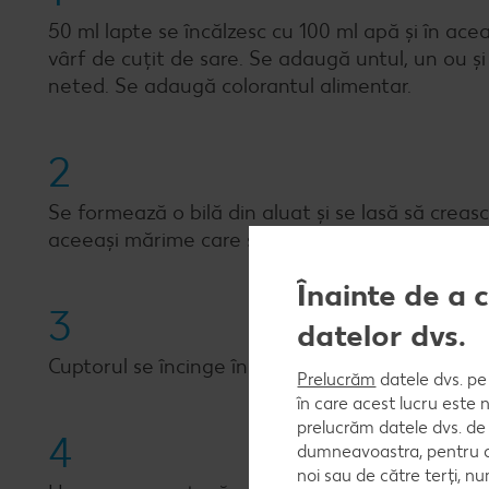
50 ml lapte se încălzesc cu 100 ml apă și în ace
vârf de cuțit de sare. Se adaugă untul, un ou ș
neted. Se adaugă colorantul alimentar.
2
Se formează o bilă din aluat și se lasă să creas
aceeași mărime care se așază pe o tavă tapetată
Înainte de a 
3
datelor dvs.
Cuptorul se încinge în prealabil la 200 grade.
Prelucrăm
datele dvs. pe 
în care acest lucru este 
prelucrăm datele dvs. de 
4
dumneavoastra, pentru a 
noi sau de către terți, 