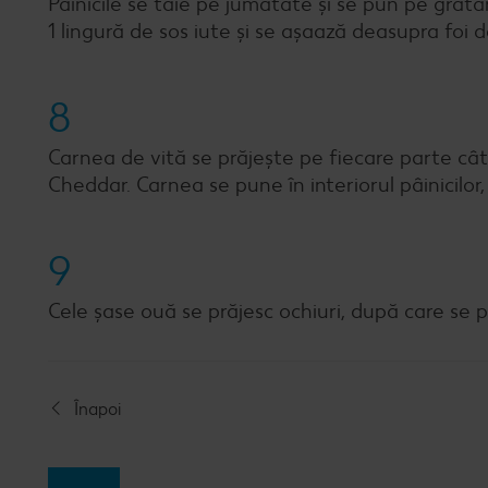
Pâinicile se taie pe jumătate și se pun pe grăta
1 lingură de sos iute și se așaază deasupra foi d
8
Carnea de vită se prăjește pe fiecare parte câ
Cheddar. Carnea se pune în interiorul pâinicilor
9
Cele șase ouă se prăjesc ochiuri, după care se pu
Înapoi