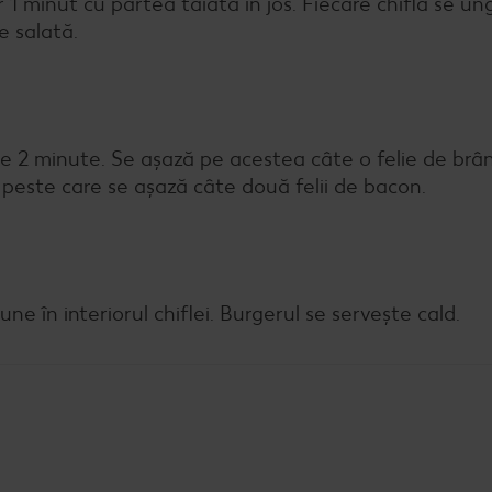
r 1 minut cu partea tăiată în jos. Fiecare chiflă se u
e salată.
te 2 minute. Se așază pe acestea câte o felie de brâ
, peste care se așază câte două felii de bacon.
ne în interiorul chiflei. Burgerul se servește cald.