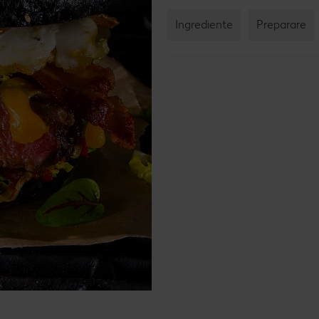
Rețet
Ingrediente
Preparare
Rețet
Raw 