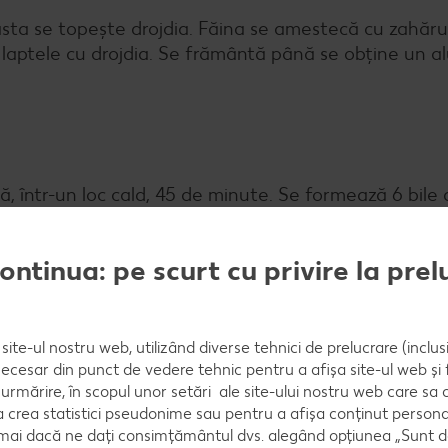
asta se topește drojdia. Făina se amestecă cu zahărul
i laptele cu drojdia. Se frământă până se obține un a
că, într-un loc cald, 45 de minute. Se formează 6 bile
 cu hârtie de copt și se mai lasă să crească încă 1 o
continua: pe scurt cu privire la pre
site-ul nostru web, utilizând diverse tehnici de prelucrare (inclus
necesar din punct de vedere tehnic pentru a afișa site-ul web și fu
urmărire, în scopul unor setări ale site-ului nostru web care sa
crea statistici pseudonime sau pentru a afișa conținut personali
numai dacă ne dați consimțământul dvs. alegând opțiunea „Sunt d