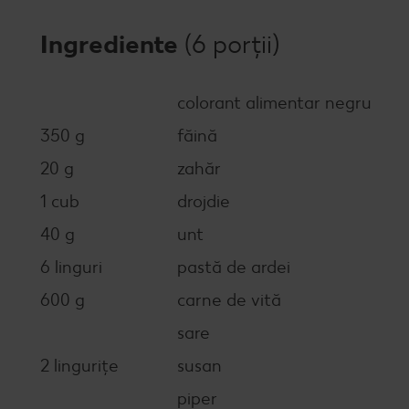
Ingrediente
(6 porții)
colorant alimentar negru
350 g
făină
20 g
zahăr
1 cub
drojdie
40 g
unt
6 linguri
pastă de ardei
600 g
carne de vită
sare
2 lingurițe
susan
piper