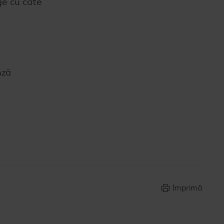
nge cu câte
nză
Imprimă