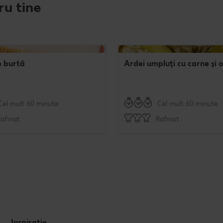
ru tine
e burtă
Ardei umpluți cu carne și 
Cel mult 60 minute
Cel mult 60 minute
afinat
Rafinat
Inspirație