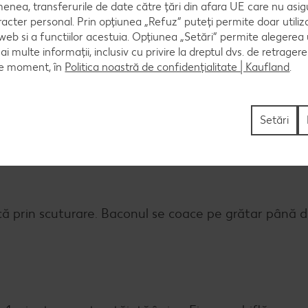
ră de lapte, iar apoi se ung pâinicile cu acest amest
enea, transferurile de date către țări din afara UE care nu asig
mativ 20 de minute și se lasă să se răcească.
racter personal. Prin opțiunea „Refuz” puteți permite doar utiliz
 web si a functiilor acestuia. Opțiunea „Setări” permite alegerea
mai multe informații, inclusiv cu privire la dreptul dvs. de retrager
ce moment, în
Politica noastră de confidențialitate | Kaufland
.
re și se taie în șase medalioane. Medalioanele se ac
 până se subțiază (diametrul aproximativ 12 cm), iar 
Setări
ucă prin scuturare. Baconul se coace pe grătar până 