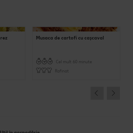
orez
Musaca de cartofi cu cașcaval
Cel mult 60 minute
Rafinat
Util în gospodărie