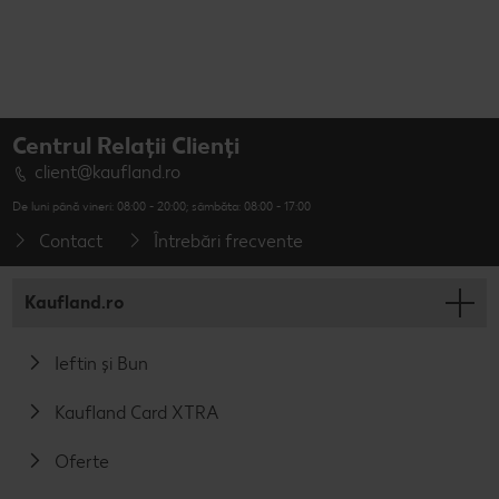
Centrul Relații Clienți
client@kaufland.ro
De luni până vineri: 08:00 - 20:00; sâmbăta: 08:00 - 17:00
Contact
Întrebări frecvente
Kaufland.ro
Ieftin și Bun
Kaufland Card XTRA
Oferte