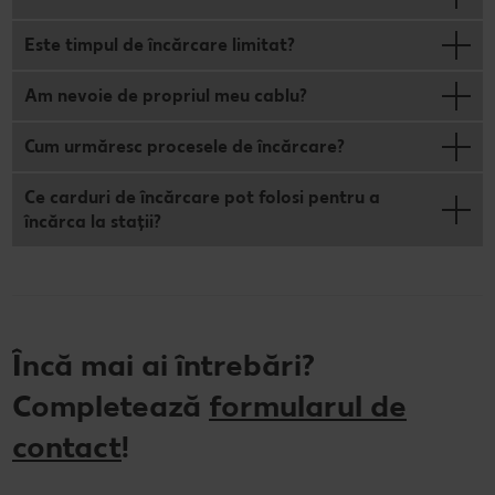
Cu Kaufland Card alimentezi ușor
Dicționar de alimente
Rețete by Kitchen Affair
FoodFix
Stare de bine
NOU
Este timpul de încărcare limitat?
Vreau din România
Ce gătim azi?
Codul Grataragiului
Timp liber
NOU
Am nevoie de propriul meu cablu?
Rețete rapide
Ești producător local? Te strigă Kaufland!
Cum urmăresc procesele de încărcare?
Rețete de prăjituri
Ieftin și bun
Ce carduri de încărcare pot folosi pentru a
încărca la stații?
Rețete cu carne
Când cere ceva dulce
Rețete de post
Marcă proprie Kaufland - și calitate și preț mic
Raw vegan
RE:FRESH
Încă mai ai întrebări?
România știe să gătească
Completează
formularul de
Kaufland Livrează
contact
!
Fresh