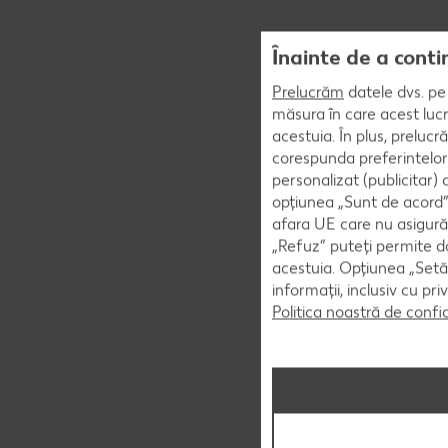
Înainte de a conti
Prelucrăm
datele dvs. pe 
măsura în care acest lucr
acestuia. În plus, preluc
corespunda preferintelor
personalizat (publicitar)
opțiunea „Sunt de acord” 
afara UE care nu asigură 
„Refuz” puteți permite doa
acestuia. Opțiunea „Setăr
informații, inclusiv cu pr
Politica noastră de confi