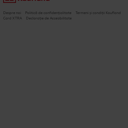
Despre noi
Politică de confidențialitate
Termeni și condiții Kaufland
Card XTRA
Declarație de Accesibilitate