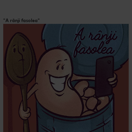
"A rânji fasolea"
"