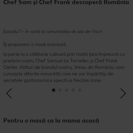
Chef Sam și Chef Frank descoperă România
1 - În vizită la comunitatea de sași din Viscri
Episodul 2 -
punem o nouă aventură.
Îți propun
e la o călătorie culinară prin toată țara împreună cu
Ia parte la
ii noștri, Chef Samuel Le Torriellec și Chef Frank
prietenii n
 Alături de brandul nostru, Vreau din România, vom
Oehler. Al
e diferite minorități care ne vor împărtăși din
cunoaște di
le gastronomice specifice fiecărei zone.
secretele 
Pentru o masă ca la mama acasă