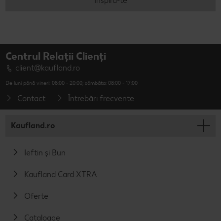
Inspiră-te
Centrul Relații Clienți
client@kaufland.ro
De luni până vineri: 08:00 - 20:00; sâmbăta: 08:00 - 17:00
Contact
Întrebări frecvente
Kaufland.ro
Ieftin și Bun
Kaufland Card XTRA
Oferte
Cataloage