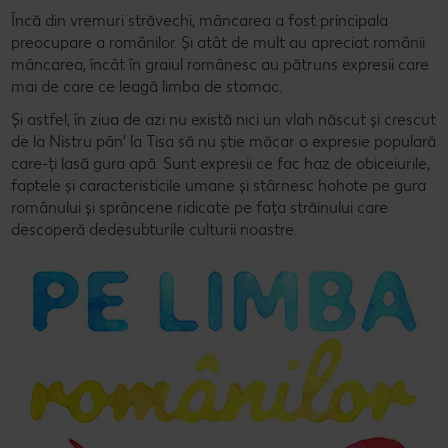
Încă din vremuri străvechi, mâncarea a fost principala
Concursuri online
preocupare a românilor. Și atât de mult au apreciat românii
mâncarea, încât în graiul românesc au pătruns expresii care
Revista Kaufland - Acum și pe WhatsApp!
mai de care ce leagă limba de stomac.
Și astfel, în ziua de azi nu există nici un vlah născut și crescut
Click & Reserve
de la Nistru pân’ la Tisa să nu știe măcar o expresie populară
care-ți lasă gura apă. Sunt expresii ce fac haz de obiceiurile,
faptele și caracteristicile umane și stârnesc hohote pe gura
românului și sprâncene ridicate pe fața străinului care
descoperă dedesubturile culturii noastre.