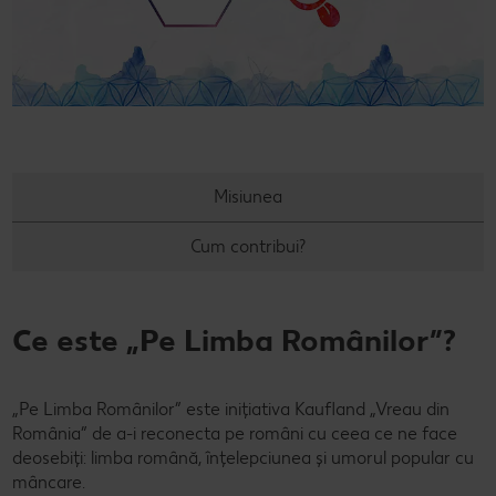
Cu Kaufland Card alimentezi ușor
Dicționar de alimente
Rețete by Kitchen Affair
FoodFix
Stare de bine
NOU
Vreau din România
Ce gătim azi?
Codul Grataragiului
Timp liber
NOU
Rețete rapide
Ești producător local? Te strigă Kaufland!
Rețete de prăjituri
Ieftin și bun
Misiunea
Rețete cu carne
Când cere ceva dulce
Cum contribui?
Rețete de post
Marcă proprie Kaufland - și calitate și preț mic
Ce este „Pe Limba Românilor”?
Raw vegan
RE:FRESH
România știe să gătească
„Pe Limba Românilor” este inițiativa Kaufland „Vreau din
Kaufland Livrează
România” de a-i reconecta pe români cu ceea ce ne face
deosebiți: limba română, înțelepciunea și umorul popular cu
mâncare.
Fresh