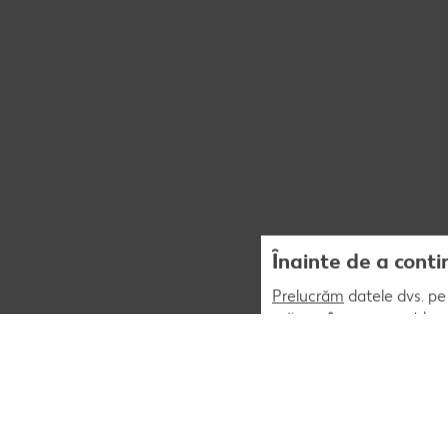
Înainte de a conti
Prelucrăm
datele dvs. pe 
măsura în care acest lucr
acestuia. În plus, preluc
corespunda preferintelor
personalizat (publicitar)
opțiunea „Sunt de acord” 
afara UE care nu asigură 