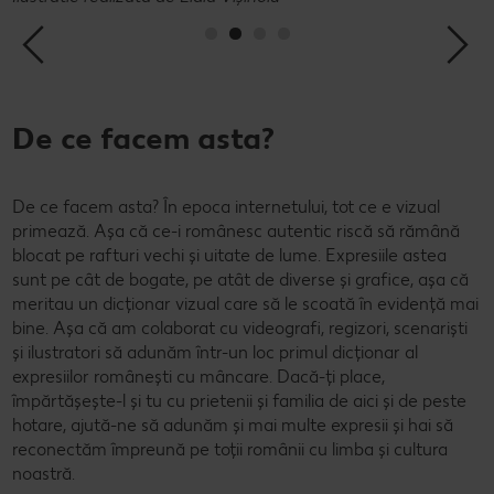
De ce facem asta?
De ce facem asta? În epoca internetului, tot ce e vizual
primează. Așa că ce-i românesc autentic riscă să rămână
blocat pe rafturi vechi și uitate de lume. Expresiile astea
sunt pe cât de bogate, pe atât de diverse și grafice, așa că
meritau un dicționar vizual care să le scoată în evidență mai
bine. Așa că am colaborat cu videografi, regizori, scenariști
și ilustratori să adunăm într-un loc primul dicționar al
expresiilor românești cu mâncare. Dacă-ți place,
împărtășește-l și tu cu prietenii și familia de aici și de peste
hotare, ajută-ne să adunăm și mai multe expresii și hai să
reconectăm împreună pe toții românii cu limba și cultura
noastră.​