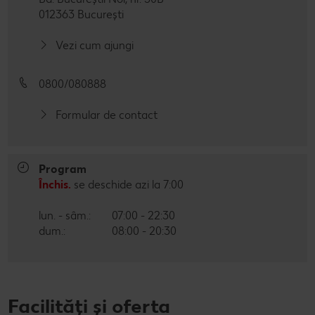
Cu Kaufland Card alimentezi ușor
012363 București
Dicționar de alimente
Rețete by Kitchen Affair
FoodFix
Stare de bine
NOU
Vezi cum ajungi
Vreau din România
Ce gătim azi?
Codul Grataragiului
Timp liber
NOU
0800/080888
Rețete rapide
Ești producător local? Te strigă Kaufland!
Formular de contact
Rețete de prăjituri
Ieftin și bun
Rețete cu carne
Când cere ceva dulce
Program
Rețete de post
Marcă proprie Kaufland - și calitate și preț mic
Închis.
se deschide azi la 7:00
Raw vegan
RE:FRESH
lun. - sâm.:
07:00 - 22:30
dum.:
08:00 - 20:30
România știe să gătească
Kaufland Livrează
Facilități și oferta
Fresh