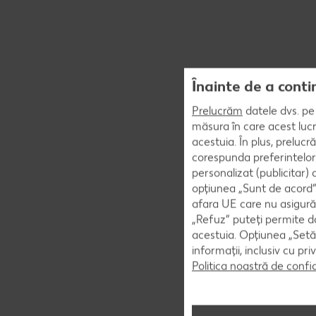
Înainte de a conti
Prelucrăm
datele dvs. pe 
măsura în care acest lucr
acestuia. În plus, preluc
corespunda preferintelor
personalizat (publicitar)
opțiunea „Sunt de acord” 
afara UE care nu asigură 
„Refuz” puteți permite doa
acestuia. Opțiunea „Setăr
informații, inclusiv cu pr
Politica noastră de confi