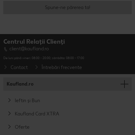
Spune-ne părerea ta!
Centrul Relații Clienți
client@kaufland.ro
De luni până vineri: 08:00 - 20:00; sâmbăta: 08:00 - 17:00
Contact
Întrebări frecvente
Kaufland.ro
Ieftin și Bun
Kaufland Card XTRA
Oferte