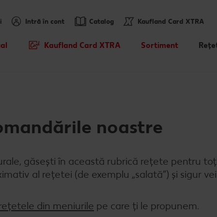
i
Intră în cont
Catalog
Kaufland Card XTRA
al
Kaufland Card XTRA
Sortiment
Rețe
Cupoane XTRA
Noile noastre brandur
Rețet
sosit
Oferte Parteneri Kaufland Card
Rețet
XTRA
Mărcile noastre
Hăde
Kaufland Scan
Sortiment tematic
Caută
comandările noastre
Tombola „Descoperă cramele
Prospețime în fiecare 
Rețet
Romaniei" - Crama Moşia
rale, găsești în această rubrică rețete pentru toți
Domneascã - 29.07 - 11.08
Dicționar de alimente
Ce gă
mativ al rețetei (de exemplu „salată”) și sigur vei
Cu Kaufland Card alimentezi
Vreau din România
Rețet
ușor
rețetele din meniurile
pe care ți le propunem.
Rețet