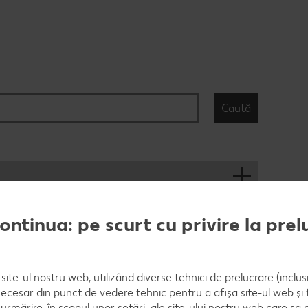
Rețet
Rețet
Raw 
Caută
continua: pe scurt cu privire la pre
ă o dată.
site-ul nostru web, utilizând diverse tehnici de prelucrare (inclus
necesar din punct de vedere tehnic pentru a afișa site-ul web și fu
urmărire, în scopul unor setări ale site-ului nostru web care sa