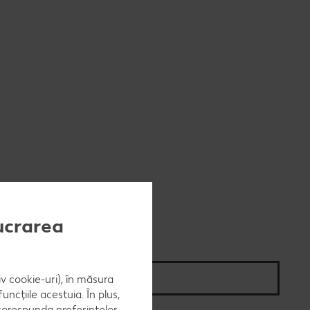
Când cere ceva dulce
e cu carne
Marcă proprie Kaufland - și
calitate și preț mic
e de post
RE:FRESH
vegan
România știe să gătească
Kaufland Livrează
Fresh
Concursuri online
lucrarea
Revista Kaufland - Acum și pe
WhatsApp!
iv cookie-uri), în măsura
Click & Reserve
ncțiile acestuia. În plus,
 corespunda preferintelor