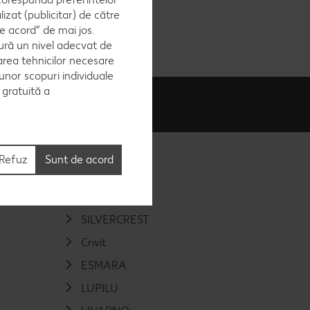
zat (publicitar) de către
e acord” de mai jos.
ură un nivel adecvat de
area tehnicilor necesare
 unor scopuri individuale
e gratuită a
Refuz
Sunt de acord
Sortiment
PARKSIDE
SILVERCREST
Crivit
ESMARA
LUPILU