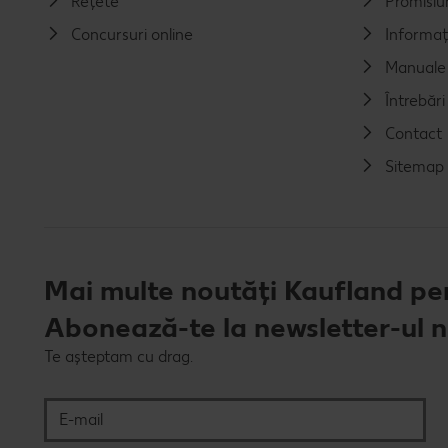
Rețete
Promisiu
Concursuri online
Informaț
Manuale 
Întrebăr
Contact
Sitemap
Mai multe noutăți Kaufland pen
Abonează-te la newsletter-ul 
Te așteptam cu drag.
E-mail