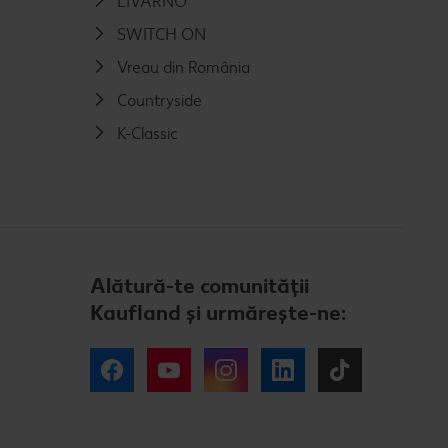
LIVARNO
SWITCH ON
Vreau din România
Countryside
K-Classic
Alătură-te comunității
Kaufland și urmărește-ne:
Facebook
YouTube
Instagram
LinkedIn
Tiktok