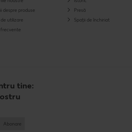
nile noastre
Istoric
ii despre produse
Presă
de utilizare
Spații de închiriat
i frecvente
tru tine:
nostru
Abonare