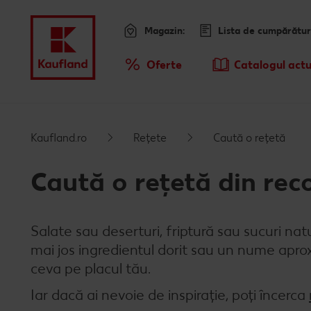
Magazin:
Lista de cumpărătur
Meniu
Oferte
Catalogul actu
Prezentare Generala Oferte
Sari la
Promotiile TV ale saptamanii
Kaufland.ro
Rețete
Caută o rețetă
Conținut principal
Caută o rețetă din re
Subsol
Salate sau deserturi, friptură sau sucuri natu
Bară laterală fixă
mai jos ingredientul dorit sau un nume aproxi
ceva pe placul tău.
Iar dacă ai nevoie de inspirație, poți încerca