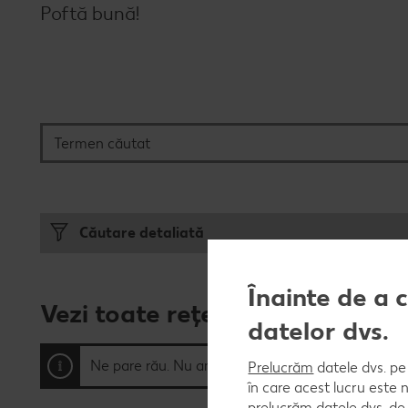
Poftă bună!
Termen căutat
Căutare detaliată
Înainte de a 
Vezi toate rețetele
(0)
datelor dvs.
Ne pare rău. Nu am găsit nicio rețetă. Mai încearc
Prelucrăm
datele dvs. pe 
în care acest lucru este 
prelucrăm datele dvs. de 