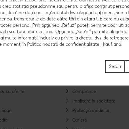
crea statistici pseudonime sau pentru a afișa conținut personali
numai dacă ne dați consimțământul dvs. alegând opțiunea „Sunt d
enea, transferurile de date către țări din afara UE care nu asig
racter personal. Prin opțiunea „Refuz” puteți permite doar utiliz
 web si a functiilor acestuia. Opțiunea „Setări” permite alegerea
mai multe informații, inclusiv cu privire la dreptul dvs. de retrager
ce moment, în
Contact
Politica noastră de confidențialitate | Kaufland
Întrebări frecvente
.
Setări
Companie
a Kaufland
Valorile noastre
er cu oferte
Compliance
e
Implicare în societate
 Scan
Protecția mediului
edia
Cariere