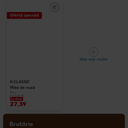
Ofertă specială
Vezi mai multe
K-CLASSIC
Miez de nucă
500 g
(=1 kg 54.78)
La doar
27,39
Brutărie