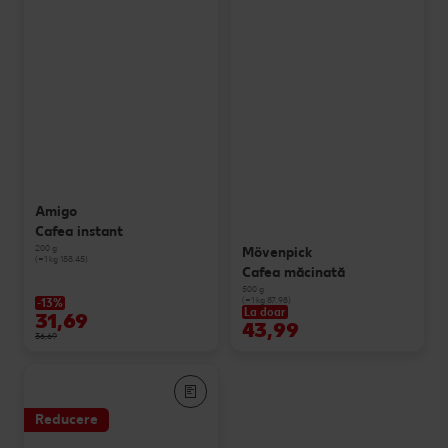
Amigo
Cafea instant
200 g
Mövenpick
(=1 kg 158.45)
Cafea măcinată
500 g
(=1 kg 87.98)
-13%
La doar
31,69
43,99
36,69
Reducere