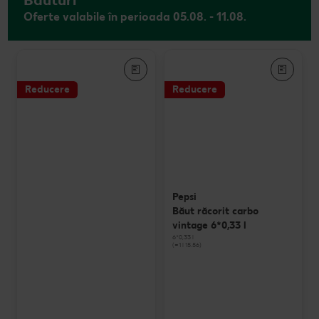
Oferte valabile în perioada 05.08. - 11.08.
Reducere
Reducere
Pepsi
Băut răcorit carbo
vintage 6*0,33 l
6*0,33 l
(=1 l 15.56)