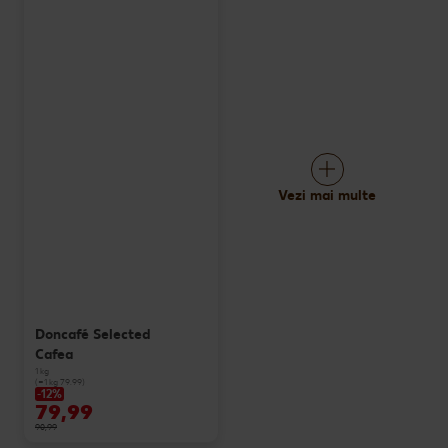
Vezi mai multe
Doncafé Selected
Cafea
1 kg
(=1 kg 79.99)
-12%
79,99
90,99