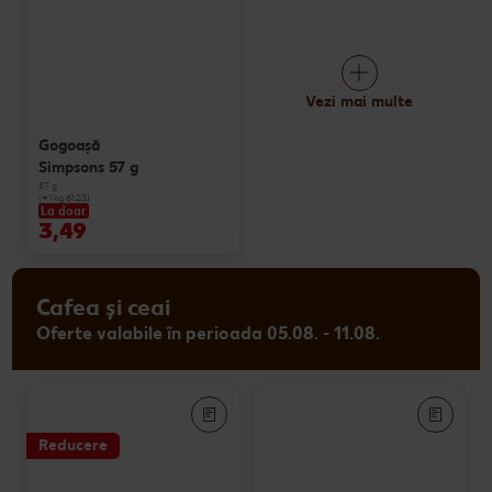
Vezi mai multe
Gogoașă
Simpsons 57 g
57 g
(=1 kg 61.23)
La doar
3,49
Cafea și ceai
Oferte valabile în perioada 05.08. - 11.08.
Reducere