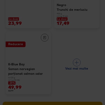
Negro
Trunchi de merluciu
900 g
(=1 kg 19.44)
La doar
La doar
23,99
17,49
Reducere
K-Blue Bay
Vezi mai multe
Somon norvegian
porționat salmon salar
4x125 g
(=1 kg 99.98)
-20%
49,99
62,99