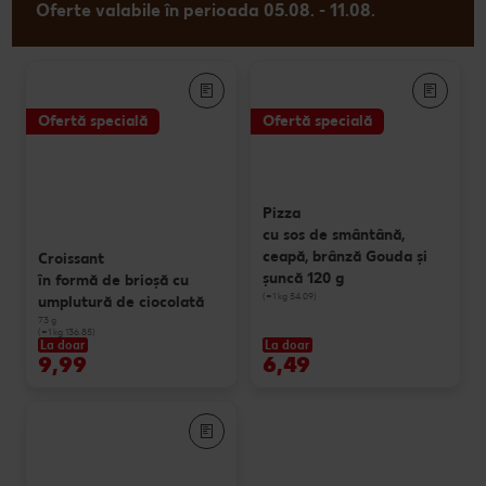
Oferte valabile în perioada 05.08. - 11.08.
Ofertă specială
Ofertă specială
Pizza
cu sos de smântână,
ceapă, brânză Gouda și
Croissant
șuncă 120 g
în formă de brioșă cu
(=1 kg 54.09)
umplutură de ciocolată
73 g
(=1 kg 136.85)
La doar
La doar
9,99
6,49