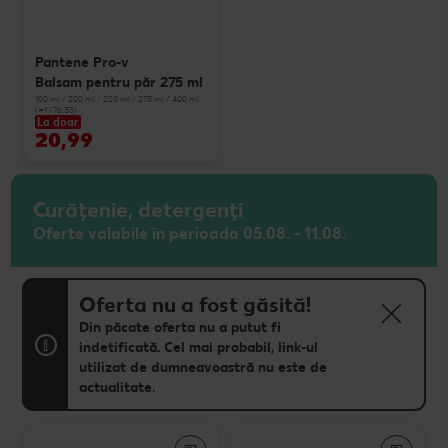
Pantene Pro-v
Balsam pentru păr 275 ml
100 ml / 200 ml / 220 ml / 275 ml / 400 ml
(=1 l 76.33)
La doar
20,99
Curățenie, detergenți
Oferte valabile în perioada 05.08. - 11.08.
Oferta nu a fost găsită!
Din păcate oferta nu a putut fi
indetificată. Cel mai probabil, link-ul
utilizat de dumneavoastră nu este de
actualitate.