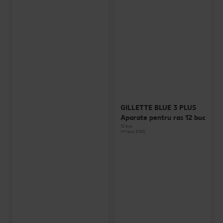
GILLETTE BLUE 3 PLUS
Aparate pentru ras 12 buc
12 buc
(=1 buc 3.00)