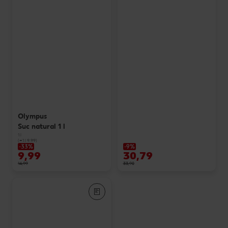
Olympus
Suc natural 1 l
1 l
(=1 l 9.99)
-33%
-9%
9,99
30,79
14,99
33,90