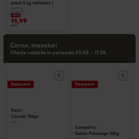
plasă 5 kg calitatea I
plasă 5 kg
(=1 kg 2.40)
-20%
11,99
14,99
Carne, mezeluri
Oferte valabile în perioada 05.08. - 11.08.
Reducere
Reducere
Radic
Cârnaţi 100gr
100gr
Campofrio
Salam Palaciego 100g
100g