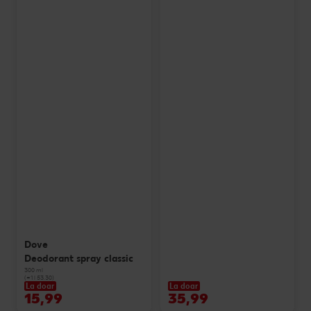
Dove
Deodorant spray classic
300 ml
(=1 l 53.30)
La doar
La doar
15,99
35,99