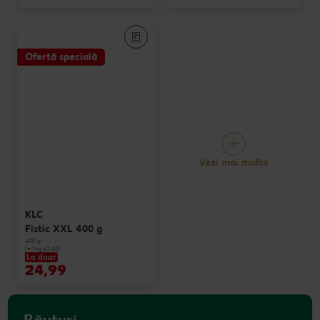
Ofertă specială
Vezi mai multe
KLC
Fistic XXL 400 g
400 g
(=1 kg 62.48)
La doar
24,99
Băuturi