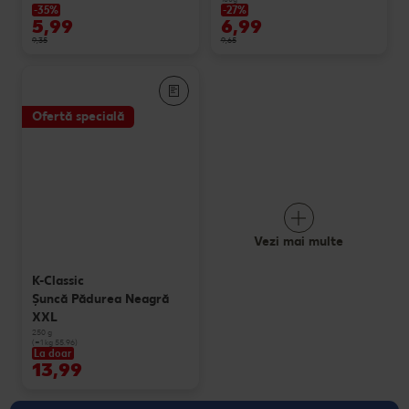
-35%
-27%
5,99
6,99
9,35
9,65
Ofertă specială
Vezi mai multe
K-Classic
Şuncă Pădurea Neagră
XXL
250 g
(=1 kg 55.96)
La doar
13,99