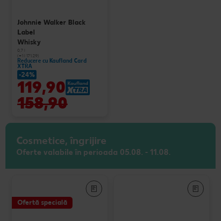
Johnnie Walker Black
Label
Whisky
0,7 l
(=1 l 171.29)
Reducere cu Kaufland Card
XTRA
-24%
119,90
158,90
Cosmetice, îngrijire
Oferte valabile în perioada 05.08. - 11.08.
Ofertă specială