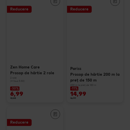
Reducere
Reducere
Zen Home Care
Pariss
Prosop de hârtie 2 role
Prosop de hârtie 200 m la
2 role
preț de 150 m
(=1 buc 3.50)
200 m la preț de 150 m
-30%
-11%
6,99
14,99
10,05
16,99
Reducere