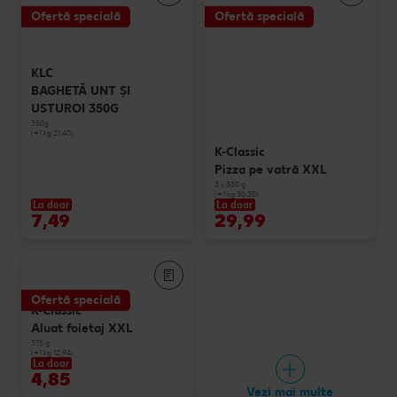
Ofertă specială
Ofertă specială
KLC
BAGHETĂ UNT ȘI
USTUROI 350G
350g
(=1 kg 21.40)
K-Classic
Pizza pe vatră XXL
3 x 330 g
(=1 kg 30.30)
La doar
La doar
7,49
29,99
Ofertă specială
K-Classic
Aluat foietaj XXL
375 g
(=1 kg 12.94)
La doar
4,85
Vezi mai multe