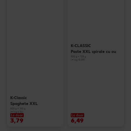
K-CLASSIC
Paste XXL spirale cu ou
500 g + 125 g
(=1 kg 10.39)
K-Classic
Spaghete XXL
500 g + 100 g
(=1 kg 6.32)
La doar
La doar
3,79
6,49