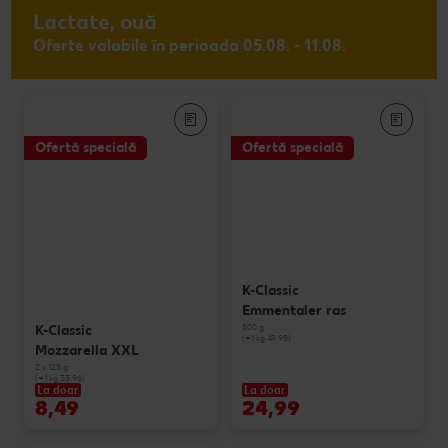
Lactate, ouă
Oferte valabile în perioada 05.08. - 11.08.
Ofertă specială
Ofertă specială
K-Classic
Emmentaler ras
500 g
K-Classic
(=1 kg 49.98)
Mozzarella XXL
2 x 125 g
(=1 kg 33.96)
La doar
La doar
8,49
24,99