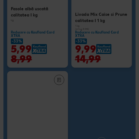
Fasole albă uscată
Livada Mix Caise si Prune
calitatea I kg
calitatea I 1 kg
kg
1 kg
(=1 kg 9.99)
Reducere cu Kaufland Card
Reducere cu Kaufland Card
XTRA
XTRA
-33%
-33%
5,99
9,99
8,99
14,99