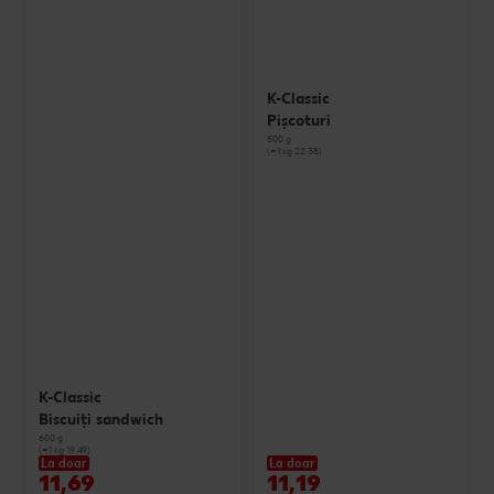
K-Classic
Pișcoturi
500 g
(=1 kg 22.38)
K-Classic
Biscuiți sandwich
600 g
(=1 kg 19.49)
La doar
La doar
11,69
11,19