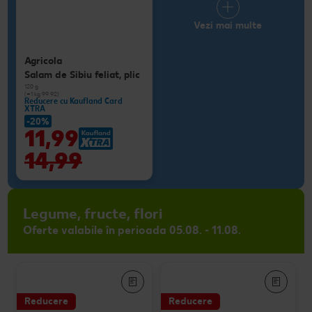
Vezi mai multe
Agricola
Salam de Sibiu feliat, plic
120 g
(=1 kg 99.92)
Reducere cu Kaufland Card
XTRA
-20%
11,99
14,99
Legume, fructe, flori
Oferte valabile în perioada 05.08. - 11.08.
Reducere
Reducere