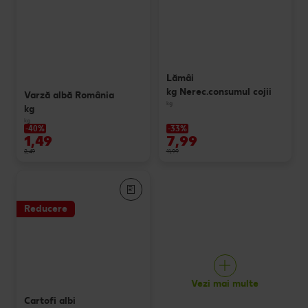
Lămâi
kg Nerec.consumul cojii
Varză albă România
kg
kg
kg
-40%
-33%
1,49
7,99
2,49
11,99
Reducere
Vezi mai multe
Cartofi albi