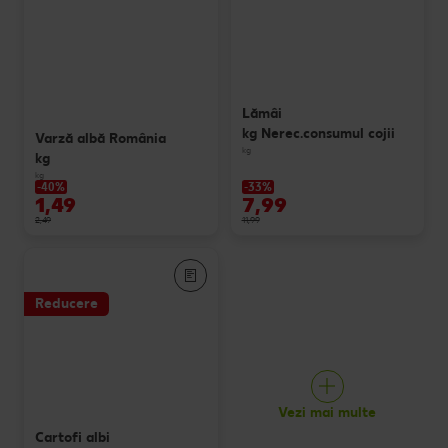
Lămâi
kg Nerec.consumul cojii
Varză albă România
kg
kg
kg
-40%
-33%
1,49
7,99
2,49
11,99
Reducere
Vezi mai multe
Cartofi albi