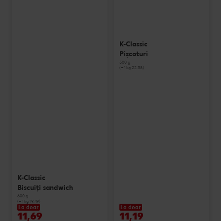
K-Classic
Pișcoturi
500 g
(=1 kg 22.38)
K-Classic
Biscuiți sandwich
600 g
(=1 kg 19.49)
La doar
La doar
11,69
11,19