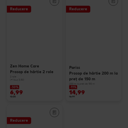
Reducere
Reducere
Zen Home Care
Pariss
Prosop de hârtie 2 role
Prosop de hârtie 200 m la
2 role
preț de 150 m
(=1 buc 3.50)
200 m la preț de 150 m
-30%
-11%
6,99
14,99
10,05
16,99
Reducere