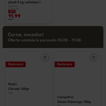
plasă 5 kg calitatea I
plasă 5 kg
(=1 kg 2.40)
-20%
11,99
14,99
Carne, mezeluri
Oferte valabile în perioada 05.08. - 11.08.
Reducere
Reducere
Radic
Cârnaţi 100gr
100gr
Campofrio
Salam Palaciego 100g
100g