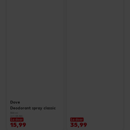
Dove
Deodorant spray classic
300 ml
(=1 l 53.30)
La doar
La doar
15,99
35,99