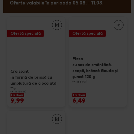
Oferte valabile în perioada 05.08. - 11.08.
Ofertă specială
Ofertă specială
Pizza
cu sos de smântână,
ceapă, brânză Gouda și
Croissant
șuncă 120 g
în formă de brioșă cu
(=1 kg 54.09)
umplutură de ciocolată
73 g
(=1 kg 136.85)
La doar
La doar
9,99
6,49