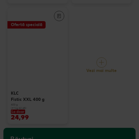
Ofertă specială
Vezi mai multe
KLC
Fistic XXL 400 g
400 g
(=1 kg 62.48)
La doar
24,99
Băuturi