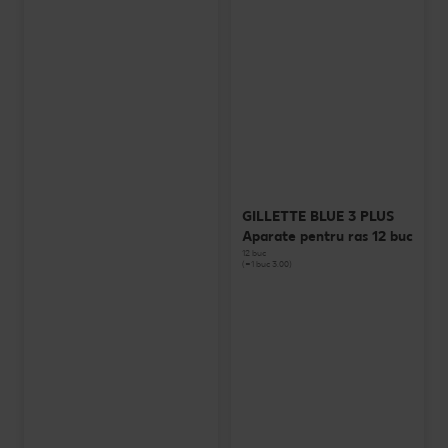
GILLETTE BLUE 3 PLUS
Aparate pentru ras 12 buc
12 buc
(=1 buc 3.00)