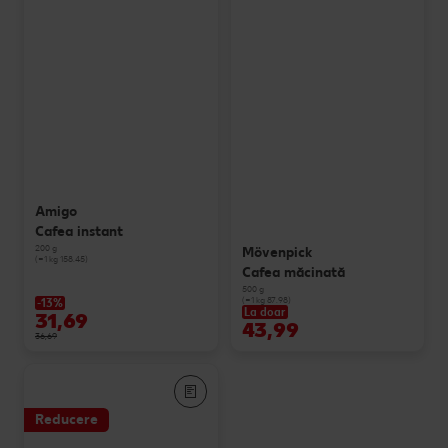
Amigo
Cafea instant
200 g
Mövenpick
(=1 kg 158.45)
Cafea măcinată
500 g
(=1 kg 87.98)
-13%
La doar
31,69
43,99
36,69
Reducere