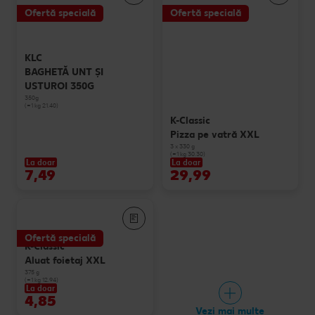
Ofertă specială
Ofertă specială
KLC
BAGHETĂ UNT ȘI
USTUROI 350G
350g
(=1 kg 21.40)
K-Classic
Pizza pe vatră XXL
3 x 330 g
(=1 kg 30.30)
La doar
La doar
7,49
29,99
Ofertă specială
K-Classic
Aluat foietaj XXL
375 g
(=1 kg 12.94)
La doar
4,85
Vezi mai multe