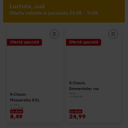
Lactate, ouă
Oferte valabile în perioada 05.08. - 11.08.
Ofertă specială
Ofertă specială
K-Classic
Emmentaler ras
500 g
K-Classic
(=1 kg 49.98)
Mozzarella XXL
2 x 125 g
(=1 kg 33.96)
La doar
La doar
8,49
24,99