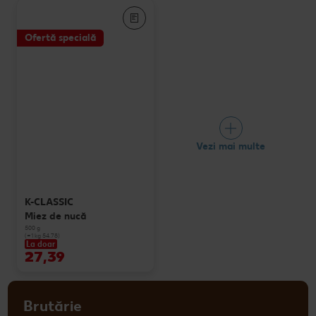
Ofertă specială
Vezi mai multe
K-CLASSIC
Miez de nucă
500 g
(=1 kg 54.78)
La doar
27,39
Brutărie