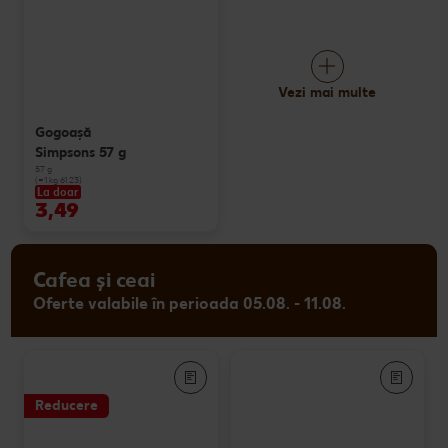
Vezi mai multe
Gogoașă
Simpsons 57 g
57 g
(=1 kg 61.23)
La doar
3,49
Cafea și ceai
Oferte valabile în perioada 05.08. - 11.08.
Reducere