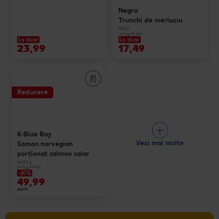
Negro
Trunchi de merluciu
900 g
(=1 kg 19.44)
La doar
La doar
23,99
17,49
Reducere
K-Blue Bay
Vezi mai multe
Somon norvegian
porționat salmon salar
4x125 g
(=1 kg 99.98)
-20%
49,99
62,99