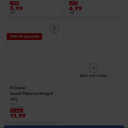
-35%
-27%
5,99
6,99
9,35
9,65
Ofertă specială
Vezi mai multe
K-Classic
Şuncă Pădurea Neagră
XXL
250 g
(=1 kg 55.96)
La doar
13,99