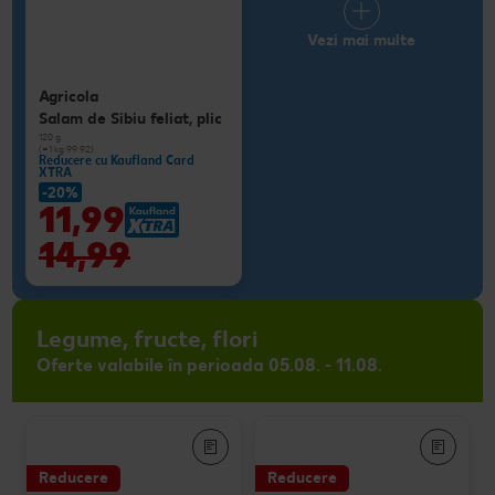
Vezi mai multe
Agricola
Salam de Sibiu feliat, plic
120 g
(=1 kg 99.92)
Reducere cu Kaufland Card
XTRA
-20%
11,99
14,99
Legume, fructe, flori
Oferte valabile în perioada 05.08. - 11.08.
Reducere
Reducere