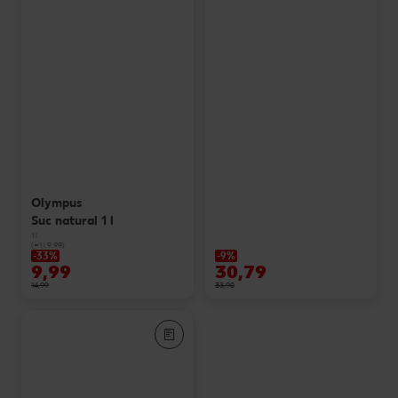
Olympus
Suc natural 1 l
1 l
(=1 l 9.99)
-33%
-9%
9,99
30,79
14,99
33,90