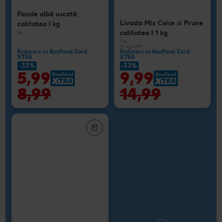
Fasole albă uscată
Livada Mix Caise si Prune
calitatea I kg
calitatea I 1 kg
kg
1 kg
(=1 kg 9.99)
Reducere cu Kaufland Card
Reducere cu Kaufland Card
XTRA
XTRA
-33%
-33%
5,99
9,99
8,99
14,99