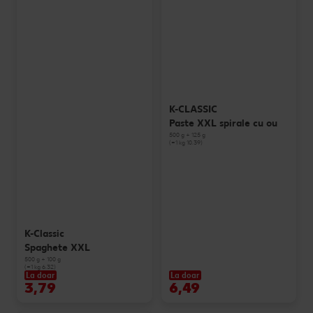
K-CLASSIC
Paste XXL spirale cu ou
500 g + 125 g
(=1 kg 10.39)
K-Classic
Spaghete XXL
500 g + 100 g
(=1 kg 6.32)
La doar
La doar
3,79
6,49