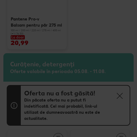
Pantene Pro-v
Balsam pentru păr 275 ml
100 ml / 200 ml / 220 ml / 275 ml / 400 ml
(=1 l 76.33)
La doar
20,99
Curățenie, detergenți
Oferte valabile în perioada 05.08. - 11.08.
Oferta nu a fost găsită!
Din păcate oferta nu a putut fi
indetificată. Cel mai probabil, link-ul
utilizat de dumneavoastră nu este de
actualitate.