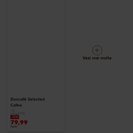
Vezi mai multe
Doncafé Selected
Cafea
1 kg
(=1 kg 79.99)
-12%
79,99
90,99