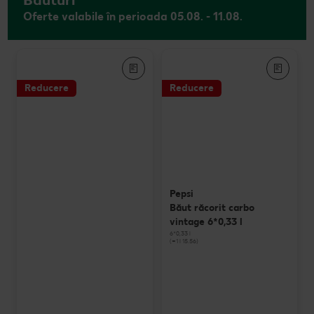
Oferte valabile în perioada 05.08. - 11.08.
Reducere
Reducere
Pepsi
Băut răcorit carbo
vintage 6*0,33 l
6*0,33 l
(=1 l 15.56)