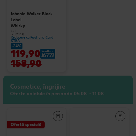
Johnnie Walker Black
Label
Whisky
0,7 l
(=1 l 171.29)
Reducere cu Kaufland Card
XTRA
-24%
119,90
158,90
Cosmetice, îngrijire
Oferte valabile în perioada 05.08. - 11.08.
Ofertă specială