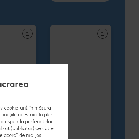
lucrarea
iv cookie-uri), în măsura
ncțiile acestuia. În plus,
 corespunda preferintelor
zat (publicitar) de către
e acord” de mai jos.