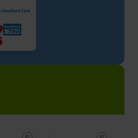
u Kaufland Card
9
5