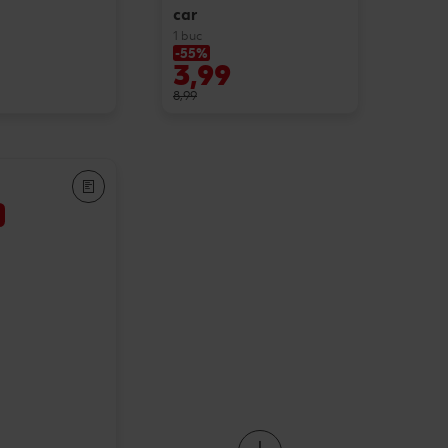
car
1 buc
-55%
3,99
8,99