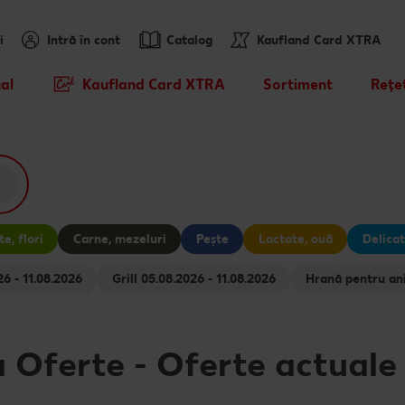
i
Intră în cont
Catalog
Kaufland Card XTRA
al
Kaufland Card XTRA
Sortiment
Rețe
Cupoane XTRA
Noile noastre brandur
Rețet
sosit
Oferte Parteneri Kaufland Card
Rețet
XTRA
Mărcile noastre
Hăde
Kaufland Scan
Sortiment tematic
Caută
e, flori
Carne, mezeluri
Pește
Lactate, ouă
Delicat
Tombola „Descoperă cramele
Prospețime în fiecare 
Rețet
08.2026 - 11.08.2026
Grill 05.08.2026 - 11.08.2026
Romaniei" - Crama Moşia
Domneascã - 29.07 - 11.08
Dicționar de alimente
Ce gă
Cu Kaufland Card alimentezi
Vreau din România
Rețet
a Oferte
-
Oferte actuale
ușor
Rețet