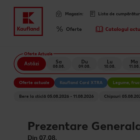
Magazin:
Lista de cumpărătur
Meniu
Oferte
Catalogul actu
Prezentare Generala Oferte
Sari la
Oferte Actuale
Promotiile TV ale saptamanii
Sa
Du
Lu
Ma
Astăzi
08.08.
09.08.
10.08.
11.08.
Conținut principal
Oferte actuale
Kaufland Card XTRA
Legume, fruct
Subsol
Bere la sticlă 05.08.2026 - 11.08.2026
Chipsuri 05.
Bară laterală fixă
Prezentare General
Din 07.08.