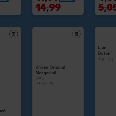
14,99
5,0
Lion
Baton
41 g - 42 g
Unirea Original
Margarină
500 g
(=1 kg 17.78)
acă