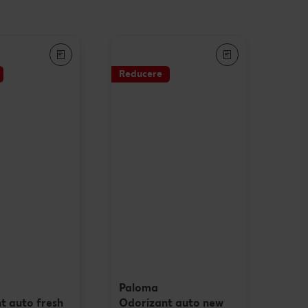
Când cere ceva dulce
e cu carne
Marcă proprie Kaufland - și
calitate și preț mic
e de post
Reducere
RE:FRESH
vegan
România știe să gătească
Kaufland Livrează
Fresh
Concursuri online
Revista Kaufland - Acum și pe
WhatsApp!
Click & Reserve
Paloma
t auto fresh
Odorizant auto new