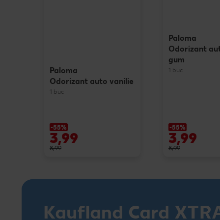
Paloma
Odorizant au
gum
Paloma
1 buc
Odorizant auto vanilie
1 buc
-55%
-55%
3,99
3,99
8,99
8,99
Kaufland Card XTR