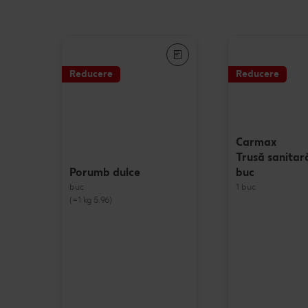
Reducere
Reducere
Carmax
Trusă sanitar
buc
Porumb dulce
1 buc
buc
(=1 kg 5.96)