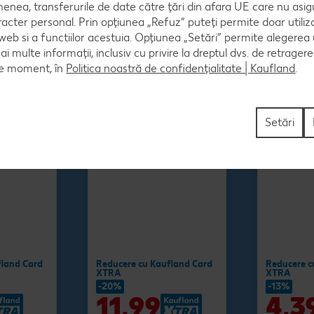
Salam Vi
enea, transferurile de date către țări din afara UE care nu asig
120 g
100 g
(=1 kg 99.92)
racter personal. Prin opțiunea „Refuz” puteți permite doar utiliz
(=1 kg 43.90
 web si a functiilor acestuia. Opțiunea „Setări” permite alegerea
mai multe informații, inclusiv cu privire la dreptul dvs. de retrager
ce moment, în
Politica noastră de confidențialitate | Kaufland
.
Setări
fland Card
Reducere cu Kaufland Card
Reducere c
XTRA
XTRA
-20%
-13%
11,99
4,3