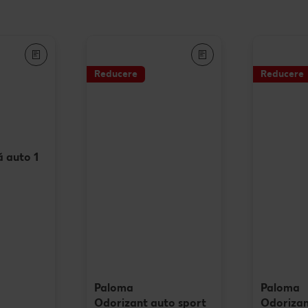
Rețet
Rețet
Reducere
Reducere
Raw 
ă auto 1
Paloma
Paloma
Odorizant auto sport
Odorizan