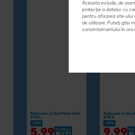
Aceasta include, de asem
protecție a datelor cu ca
pentru afisarea site-ului
de utilizare. Puteți găsi 
consimtamantului în ori
Reducere cu Kaufland Card
Reducere cu Kau
XTRA
XTRA
-33%
-33%
5,99
9,99