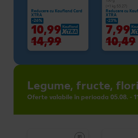
150 g
(=1 kg 53.27)
Reducere cu Kaufland Card
Reducere cu Kau
XTRA
XTRA
-26%
-23%
10,99
7,99
14,99
10,49
Legume, fructe, flor
Oferte valabile în perioada 05.08. - 1