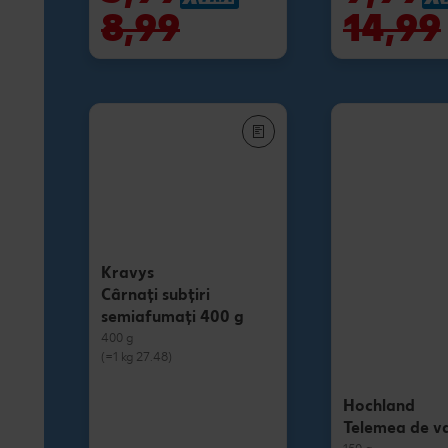
8,99
14,99
Kravys
Cârnați subțiri
semiafumați 400 g
400 g
(=1 kg 27.48)
Hochland
Telemea de v