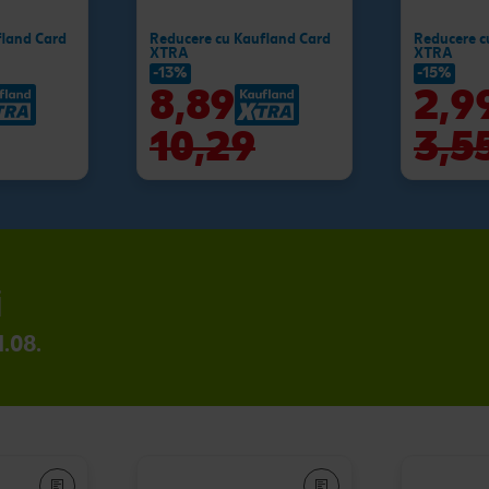
fland Card
Reducere cu Kaufland Card
Reducere c
XTRA
XTRA
-13%
-15%
8,89
2,9
10,29
3,5
i
1.08.