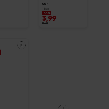
car
1 buc
-55%
3,99
8,99