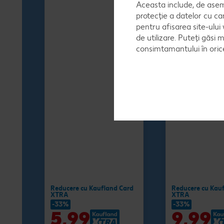
Aceasta include, de asem
protecție a datelor cu ca
pentru afisarea site-ului
de utilizare. Puteți găsi 
consimtamantului în ori
Reducere cu Kaufland Card
Reducere cu Kau
XTRA
XTRA
-33%
-33%
5,99
9,99