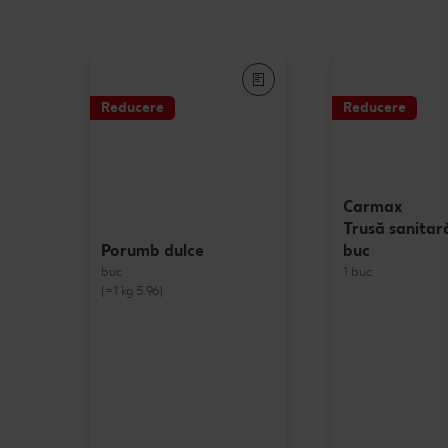
Reducere
Reducere
Carmax
Trusă sanitar
buc
Porumb dulce
1 buc
buc
(=1 kg 5.96)