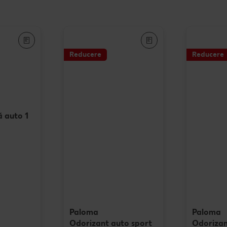
Rețet
Rețet
Reducere
Reducere
Raw 
ă auto 1
Paloma
Paloma
Odorizant auto sport
Odorizan