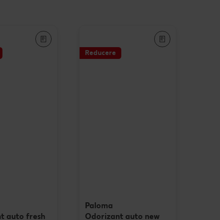
Când cere ceva dulce
e cu carne
Marcă proprie Kaufland - și
calitate și preț mic
e de post
Reducere
RE:FRESH
vegan
România știe să gătească
Kaufland Livrează
Fresh
Concursuri online
Revista Kaufland - Acum și pe
WhatsApp!
Click & Reserve
Paloma
t auto fresh
Odorizant auto new