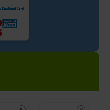
u Kaufland Card
9
5