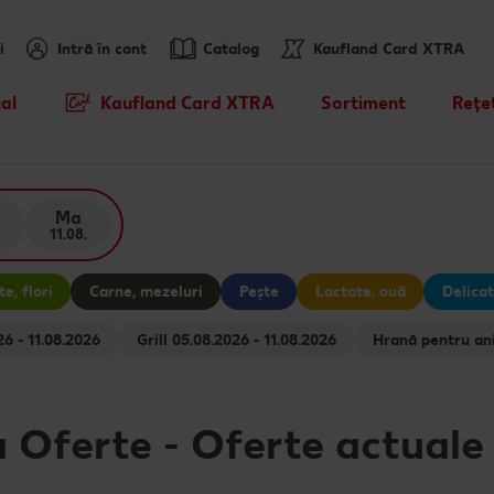
i
Intră în cont
Catalog
Kaufland Card XTRA
al
Kaufland Card XTRA
Sortiment
Rețe
Cupoane XTRA
Noile noastre brandur
Rețet
sosit
Oferte Parteneri Kaufland Card
Rețet
Ma
XTRA
Mărcile noastre
Hăde
.
11.08.
Kaufland Scan
Sortiment tematic
Caută
e, flori
Carne, mezeluri
Pește
Lactate, ouă
Delicat
Tombola „Descoperă cramele
Prospețime în fiecare 
Rețet
08.2026 - 11.08.2026
Grill 05.08.2026 - 11.08.2026
Romaniei" - Crama Moşia
Domneascã - 29.07 - 11.08
Dicționar de alimente
Ce gă
Cu Kaufland Card alimentezi
Vreau din România
Rețet
a Oferte
-
Oferte actuale
ușor
Rețet