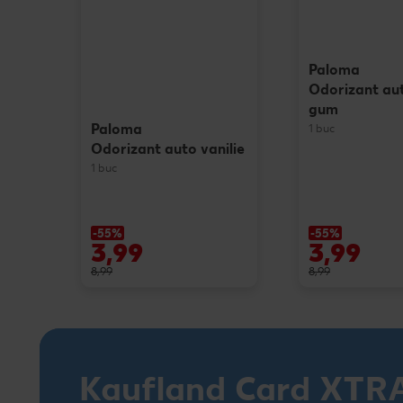
Paloma
Odorizant au
gum
Paloma
1 buc
Odorizant auto vanilie
1 buc
-55%
-55%
3,99
3,99
8,99
8,99
Kaufland Card XTR