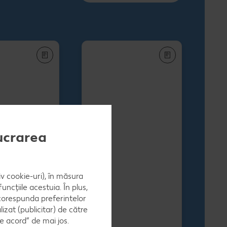
lucrarea
iv cookie-uri), în măsura
ncțiile acestuia. În plus,
 corespunda preferintelor
zat (publicitar) de către
e acord” de mai jos.