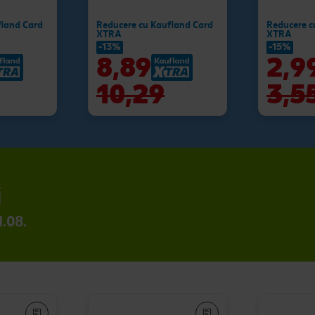
fland Card
Reducere cu Kaufland Card
Reducere c
XTRA
XTRA
-13%
-15%
8,89
2,9
10,29
3,5
i
1.08.