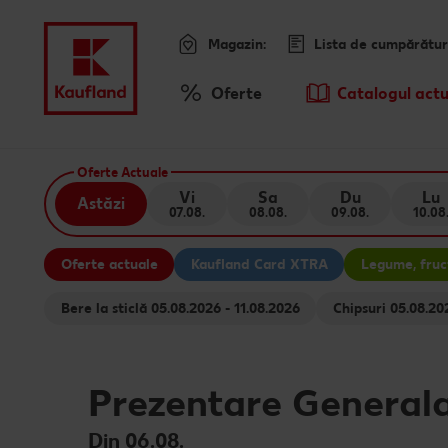
Magazin:
Lista de cumpărătur
Meniu
Oferte
Catalogul actu
Prezentare Generala Oferte
Sari la
Oferte Actuale
Promotiile TV ale saptamanii
Vi
Sa
Du
Lu
Astăzi
07.08.
08.08.
09.08.
10.08
Conținut principal
Oferte actuale
Kaufland Card XTRA
Legume, fruct
Subsol
Bere la sticlă 05.08.2026 - 11.08.2026
Chipsuri 05.
Bară laterală fixă
Prezentare General
Din 06.08.