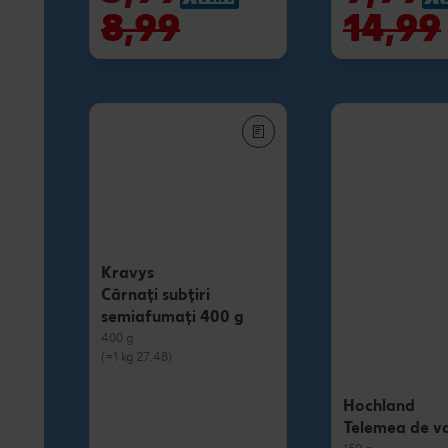
8,99
14,99
Kravys
Cârnați subțiri
semiafumați 400 g
400 g
(=1 kg 27.48)
Hochland
Telemea de v