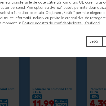
Salam Vi
enea, transferurile de date către țări din afara UE care nu asig
120 g
100 g
(=1 kg 99.92)
racter personal. Prin opțiunea „Refuz” puteți permite doar utiliz
(=1 kg 43.90
 web si a functiilor acestuia. Opțiunea „Setări” permite alegerea
mai multe informații, inclusiv cu privire la dreptul dvs. de retrager
ce moment, în
Politica noastră de confidențialitate | Kaufland
.
Setări
fland Card
Reducere cu Kaufland Card
Reducere c
XTRA
XTRA
-20%
-13%
11,99
4,3