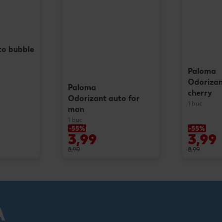
to bubble
Paloma
Odorizan
Paloma
cherry
Odorizant auto for
1 buc
man
1 buc
-55%
-55%
3,99
3,99
8,99
8,99
A