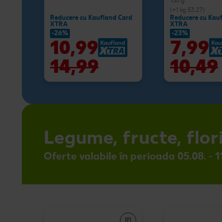
150 g
(=1 kg 53.27)
Reducere cu Kaufland Card
Reducere cu Kau
XTRA
XTRA
-26%
-23%
10,99
7,99
14,99
10,49
Legume, fructe, flor
Oferte valabile în perioada 05.08. - 1