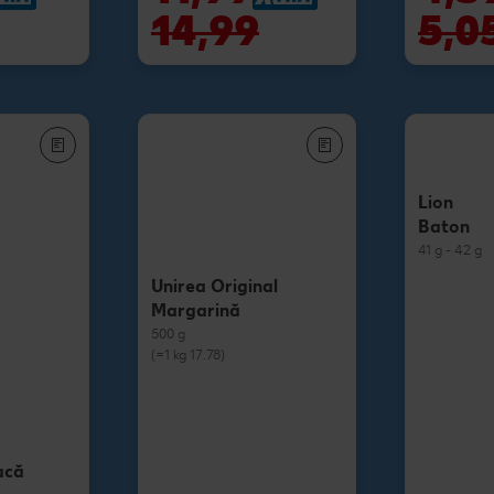
14,99
5,0
Lion
Baton
41 g - 42 g
Unirea Original
Margarină
500 g
(=1 kg 17.78)
acă