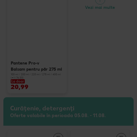
Vezi mai multe
Pantene Pro-v
Balsam pentru păr 275 ml
100 ml / 200 ml / 220 ml / 275 ml / 400 ml
(=1 l 76.33)
La doar
20,99
Curățenie, detergenți
Oferte valabile în perioada 05.08. - 11.08.