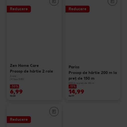
Reducere
Reducere
Zen Home Care
Pariss
Prosop de hârtie 2 role
Prosop de hârtie 200 m la
2 role
preț de 150 m
(=1 buc 3.50)
200 m la preț de 150 m
-30%
-11%
6,99
14,99
10,05
16,99
Reducere