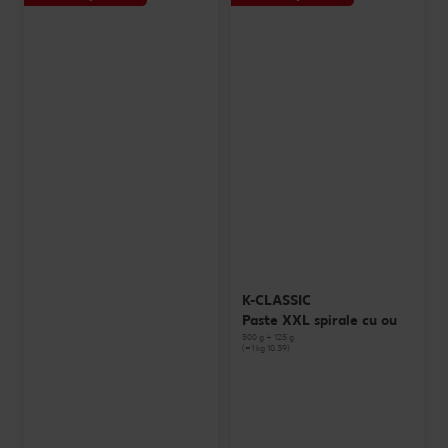
K-CLASSIC
Paste XXL spirale cu ou
500 g + 125 g
(=1 kg 10.39)