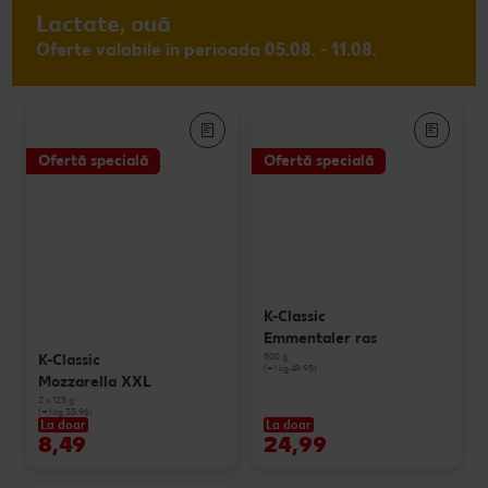
Lactate, ouă
Oferte valabile în perioada 05.08. - 11.08.
Ofertă specială
Ofertă specială
K-Classic
Emmentaler ras
500 g
K-Classic
(=1 kg 49.98)
Mozzarella XXL
2 x 125 g
(=1 kg 33.96)
La doar
La doar
8,49
24,99