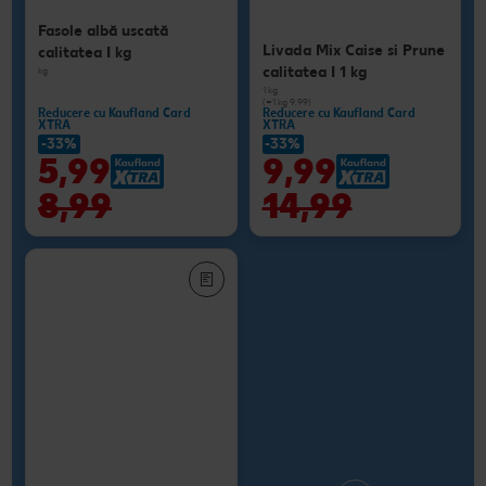
Fasole albă uscată
Livada Mix Caise si Prune
calitatea I kg
calitatea I 1 kg
kg
1 kg
(=1 kg 9.99)
Reducere cu Kaufland Card
Reducere cu Kaufland Card
XTRA
XTRA
-33%
-33%
5,99
9,99
8,99
14,99