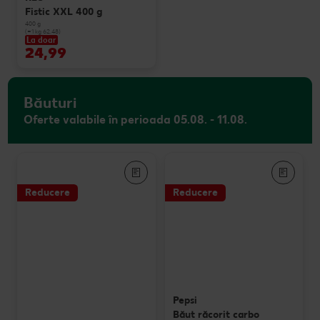
Fistic XXL 400 g
400 g
(=1 kg 62.48)
La doar
24,99
Băuturi
Oferte valabile în perioada 05.08. - 11.08.
Reducere
Reducere
Pepsi
Băut răcorit carbo