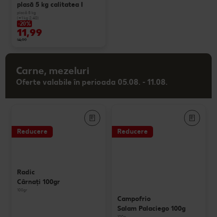
plasă 5 kg calitatea I
plasă 5 kg
(=1 kg 2.40)
-20%
11,99
14,99
Carne, mezeluri
Oferte valabile în perioada 05.08. - 11.08.
Reducere
Reducere
Radic
Cârnaţi 100gr
100gr
Campofrio
Salam Palaciego 100g
100g