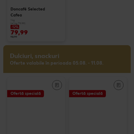
Doncafé Selected
Cafea
1 kg
(=1 kg 79.99)
-12%
79,99
90,99
Dulciuri, snackuri
Oferte valabile în perioada 05.08. - 11.08.
Ofertă specială
Ofertă specială