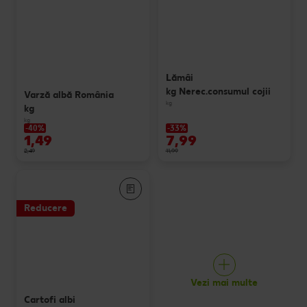
Lămâi
kg Nerec.consumul cojii
Varză albă România
kg
kg
kg
-40%
-33%
1,49
7,99
2,49
11,99
Reducere
Vezi mai multe
Cartofi albi