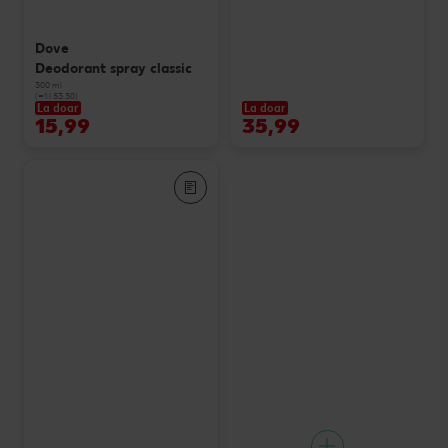
Dove
Deodorant spray classic
300 ml
(=1 l 53.30)
La doar
La doar
15,99
35,99