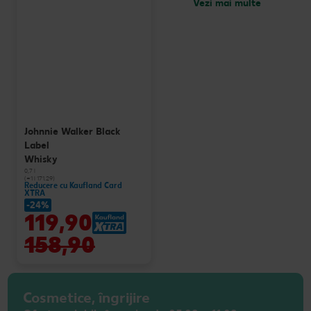
Vezi mai multe
Johnnie Walker Black
Label
Whisky
0,7 l
(=1 l 171.29)
Reducere cu Kaufland Card
XTRA
-24%
119,90
158,90
Cosmetice, îngrijire