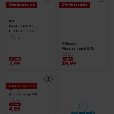
Ofertă specială
Ofertă specială
KLC
BAGHETĂ UNT ȘI
USTUROI 350G
350g
(=1 kg 21.40)
K-Classic
Pizza pe vatră XXL
3 x 330 g
(=1 kg 30.30)
La doar
La doar
7,49
29,99
Ofertă specială
K-Classic
Aluat foietaj XXL
375 g
(=1 kg 12.94)
La doar
4,85
Vezi mai multe