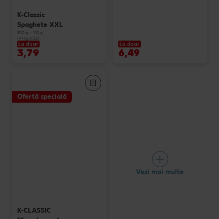
K-Classic
Spaghete XXL
500 g + 100 g
(=1 kg 6.32)
La doar
La doar
3,79
6,49
Ofertă specială
Vezi mai multe
K-CLASSIC