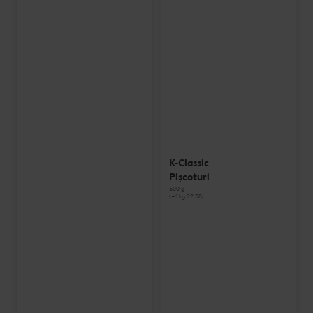
K-Classic
Pișcoturi
500 g
(=1 kg 22.38)