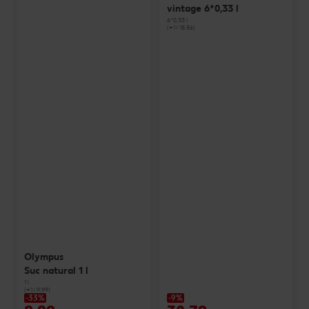
vintage 6*0,33 l
6*0,33 l
(=1 l 15.56)
Olympus
Suc natural 1 l
1 l
(=1 l 9.99)
-33%
-9%