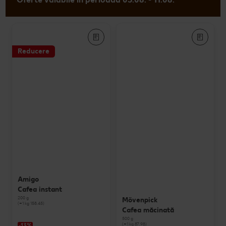
Reducere
Amigo
Cafea instant
200 g
Mövenpick
(=1 kg 158.45)
Cafea măcinată
500 g
(=1 kg 87.98)
-13%