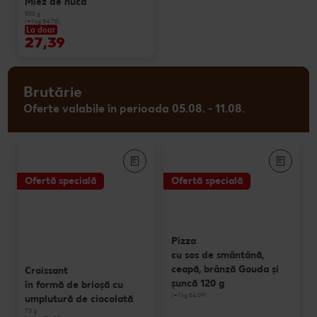
Miez de nucă
500 g
(=1 kg 54.78)
La doar
27,39
Brutărie
Oferte valabile în perioada 05.08. - 11.08.
Ofertă specială
Ofertă specială
Pizza
cu sos de smântână,
ceapă, brânză Gouda și
Croissant
șuncă 120 g
în formă de brioșă cu
(=1 kg 54.09)
umplutură de ciocolată
73 g