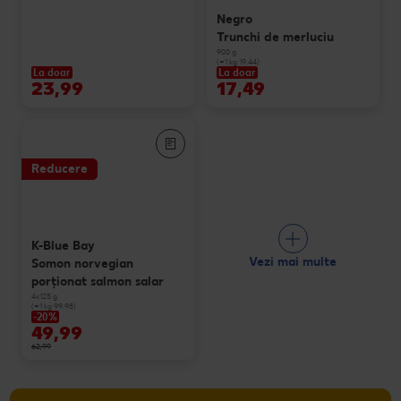
Negro
Trunchi de merluciu
900 g
(=1 kg 19.44)
La doar
La doar
23,99
17,49
Reducere
K-Blue Bay
Vezi mai multe
Somon norvegian
porționat salmon salar
4x125 g
(=1 kg 99.98)
-20%
49,99
62,99