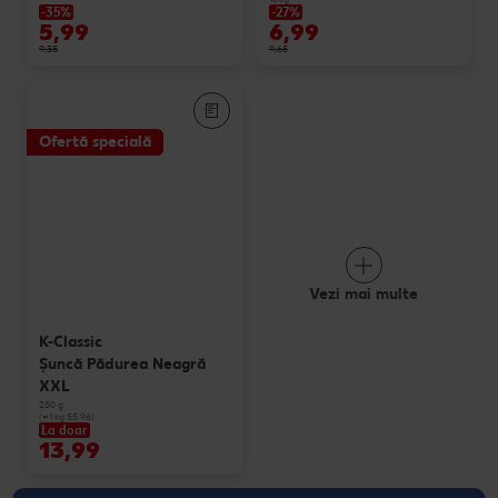
-35%
-27%
5,99
6,99
9,35
9,65
Ofertă specială
Vezi mai multe
K-Classic
Şuncă Pădurea Neagră
XXL
250 g
(=1 kg 55.96)
La doar
13,99