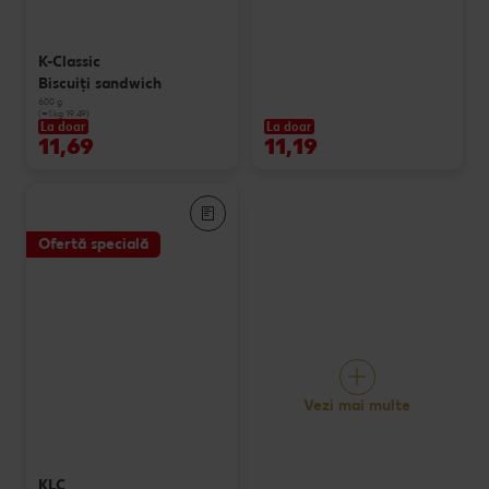
K-Classic
Biscuiți sandwich
600 g
(=1 kg 19.49)
La doar
La doar
11,69
11,19
Ofertă specială
Vezi mai multe
KLC