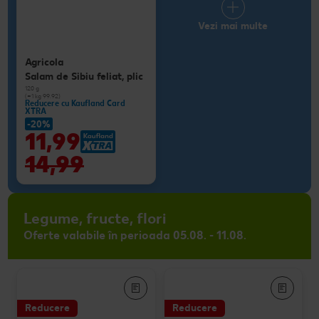
Vezi mai multe
Agricola
Salam de Sibiu feliat, plic
120 g
(=1 kg 99.92)
Reducere cu Kaufland Card
XTRA
-20%
11,99
14,99
Legume, fructe, flori
Oferte valabile în perioada 05.08. - 11.08.
Reducere
Reducere