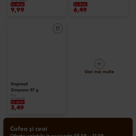
(=1 kg 136.85)
La doar
La doar
9,99
6,49
Vezi mai multe
Gogoașă
Simpsons 57 g
57 g
(=1 kg 61.23)
La doar
3,49
Cafea și ceai
Oferte valabile în perioada 05.08. - 11.08.