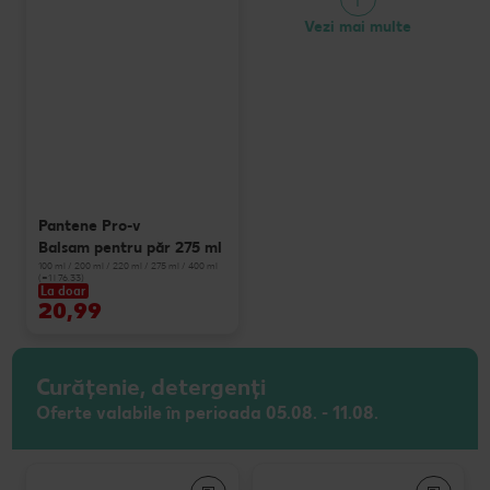
Vezi mai multe
Pantene Pro-v
Balsam pentru păr 275 ml
100 ml / 200 ml / 220 ml / 275 ml / 400 ml
(=1 l 76.33)
La doar
20,99
Curățenie, detergenți
Oferte valabile în perioada 05.08. - 11.08.