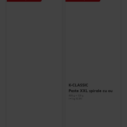
K-CLASSIC
Paste XXL spirale cu ou
500 g + 125 g
(=1 kg 10.39)