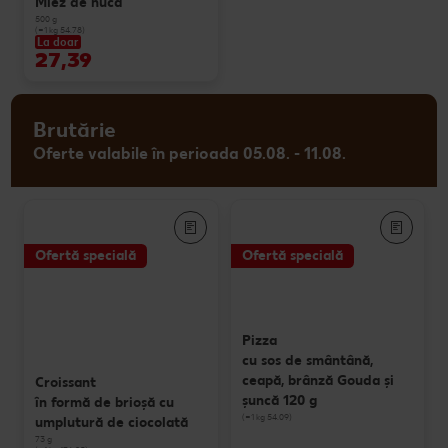
Miez de nucă
500 g
(=1 kg 54.78)
La doar
27,39
Brutărie
Oferte valabile în perioada 05.08. - 11.08.
Ofertă specială
Ofertă specială
Pizza
cu sos de smântână,
ceapă, brânză Gouda și
Croissant
șuncă 120 g
în formă de brioșă cu
(=1 kg 54.09)
umplutură de ciocolată
73 g