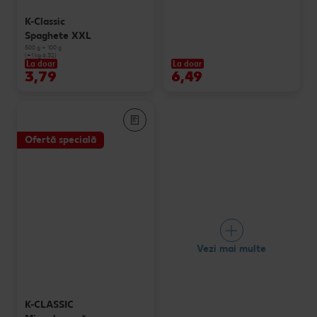
K-Classic
Spaghete XXL
500 g + 100 g
(=1 kg 6.32)
La doar
La doar
3,79
6,49
Ofertă specială
Vezi mai multe
K-CLASSIC