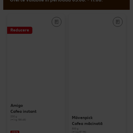
Reducere
Amigo
Cafea instant
200 g
Mövenpick
(=1 kg 158.45)
Cafea măcinată
500 g
(=1 kg 87.98)
-13%