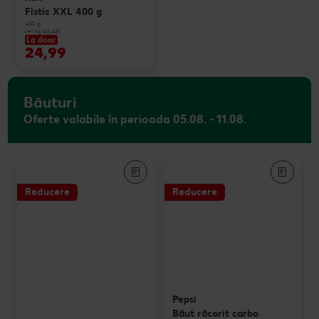
Fistic XXL 400 g
400 g
(=1 kg 62.48)
La doar
24,99
Băuturi
Oferte valabile în perioada 05.08. - 11.08.
Reducere
Reducere
Pepsi
Băut răcorit carbo