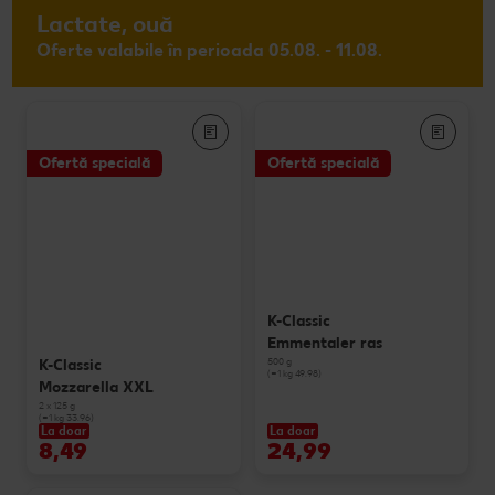
Lactate, ouă
Oferte valabile în perioada 05.08. - 11.08.
Ofertă specială
Ofertă specială
K-Classic
Emmentaler ras
500 g
K-Classic
(=1 kg 49.98)
Mozzarella XXL
2 x 125 g
(=1 kg 33.96)
La doar
La doar
8,49
24,99