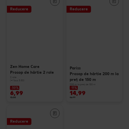
Reducere
Reducere
Zen Home Care
Pariss
Prosop de hârtie 2 role
Prosop de hârtie 200 m la
2 role
preț de 150 m
(=1 buc 3.50)
200 m la preț de 150 m
-30%
-11%
6,99
14,99
10,05
16,99
Reducere