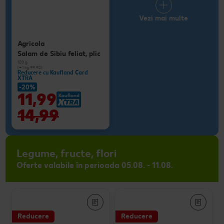
Vezi mai multe
Agricola
Salam de Sibiu feliat, plic
120 g
(=1 kg 99.92)
Reducere cu Kaufland Card
XTRA
-20%
11,99
14,99
Legume, fructe, flori
Oferte valabile în perioada 05.08. - 11.08.
Reducere
Reducere