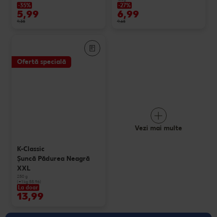
-35%
-27%
5,99
6,99
9,35
9,65
Ofertă specială
Vezi mai multe
K-Classic
Şuncă Pădurea Neagră
XXL
250 g
(=1 kg 55.96)
La doar
13,99