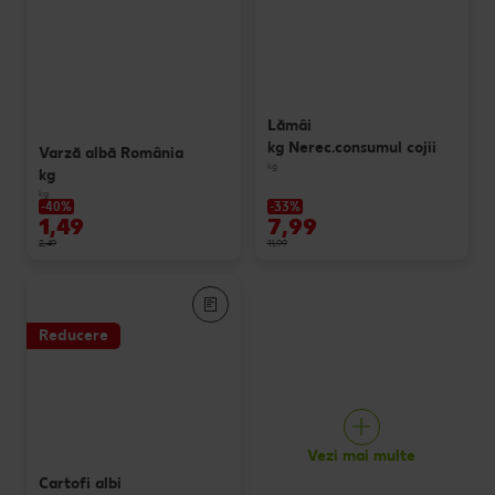
Lămâi
kg Nerec.consumul cojii
Varză albă România
kg
kg
kg
-40%
-33%
1,49
7,99
2,49
11,99
Reducere
Vezi mai multe
Cartofi albi