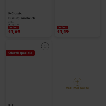
K-Classic
Biscuiți sandwich
600 g
(=1 kg 19.49)
La doar
La doar
11,69
11,19
Ofertă specială
Vezi mai multe
KLC