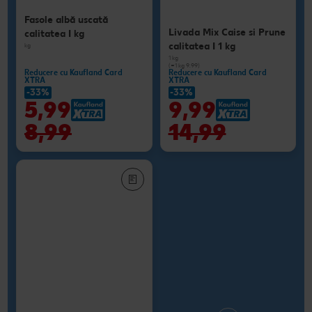
Fasole albă uscată
Livada Mix Caise si Prune
calitatea I kg
calitatea I 1 kg
kg
1 kg
(=1 kg 9.99)
Reducere cu Kaufland Card
Reducere cu Kaufland Card
XTRA
XTRA
-33%
-33%
5,99
9,99
8,99
14,99