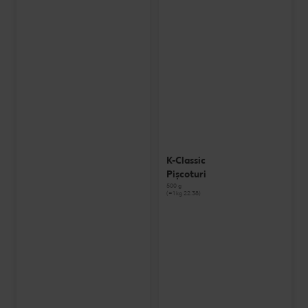
K-Classic
Pișcoturi
500 g
(=1 kg 22.38)