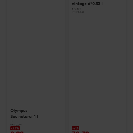
vintage 6*0,33 l
6*0,33 l
(=1 l 15.56)
Olympus
Suc natural 1 l
1 l
(=1 l 9.99)
-33%
-9%