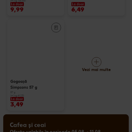
(=1 kg 136.85)
La doar
La doar
9,99
6,49
Vezi mai multe
Gogoașă
Simpsons 57 g
57 g
(=1 kg 61.23)
La doar
3,49
Cafea și ceai
Oferte valabile în perioada 05.08. - 11.08.