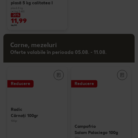
plasă 5 kg calitatea I
plasă 5 kg
(=1 kg 2.40)
-20%
11,99
14,99
Carne, mezeluri
Oferte valabile în perioada 05.08. - 11.08.
Reducere
Reducere
Radic
Cârnaţi 100gr
100gr
Campofrio
Salam Palaciego 100g
100g