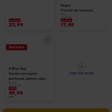
Negro
Trunchi de merluciu
900 g
(=1 kg 19.44)
La doar
La doar
23,99
17,49
Reducere
K-Blue Bay
Vezi mai multe
Somon norvegian
porționat salmon salar
4x125 g
(=1 kg 99.98)
-20%
49,99
62,99