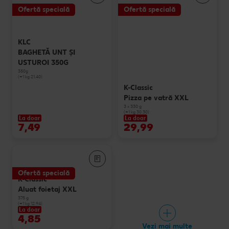
Ofertă specială
Ofertă specială
KLC
BAGHETĂ UNT ȘI
USTUROI 350G
350g
(=1 kg 21.40)
K-Classic
Pizza pe vatră XXL
3 x 330 g
(=1 kg 30.30)
La doar
La doar
7,49
29,99
Ofertă specială
K-Classic
Aluat foietaj XXL
375 g
(=1 kg 12.94)
La doar
4,85
Vezi mai multe