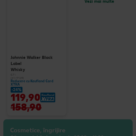
Vezi mai multe
Johnnie Walker Black
Label
Whisky
0,7 l
(=1 l 171.29)
Reducere cu Kaufland Card
XTRA
-24%
119,90
158,90
Cosmetice, îngrijire