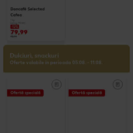
Doncafé Selected
Cafea
1 kg
(=1 kg 79.99)
-12%
79,99
90,99
Dulciuri, snackuri
Oferte valabile în perioada 05.08. - 11.08.
Ofertă specială
Ofertă specială