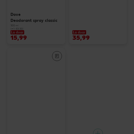
Dove
Deodorant spray classic
300 ml
(=1 l 53.30)
La doar
La doar
15,99
35,99