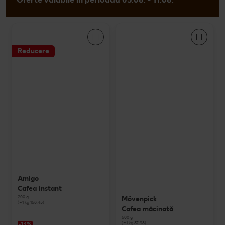
Reducere
Amigo
Cafea instant
200 g
Mövenpick
(=1 kg 158.45)
Cafea măcinată
500 g
(=1 kg 87.98)
-13%