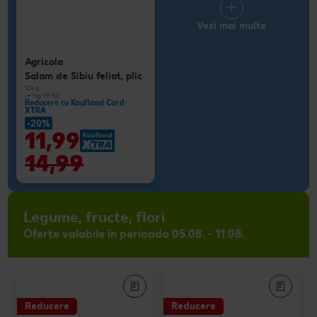
Vezi mai multe
Agricola
Salam de Sibiu feliat, plic
120 g
(=1 kg 99.92)
Reducere cu Kaufland Card
XTRA
-20%
11,99
14,99
Legume, fructe, flori
Oferte valabile în perioada 05.08. - 11.08.
Reducere
Reducere