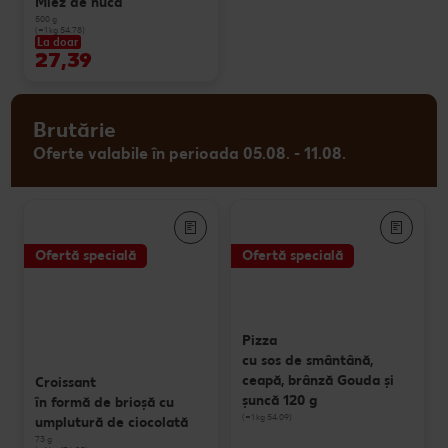
Miez de nucă
500 g
(=1 kg 54.78)
La doar
27,39
Brutărie
Oferte valabile în perioada 05.08. - 11.08.
Ofertă specială
Ofertă specială
Pizza
cu sos de smântână,
ceapă, brânză Gouda și
Croissant
șuncă 120 g
în formă de brioșă cu
(=1 kg 54.09)
umplutură de ciocolată
73 g