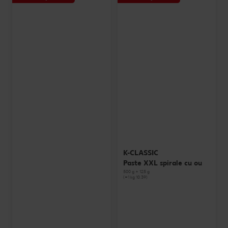
K-CLASSIC
Paste XXL spirale cu ou
500 g + 125 g
(=1 kg 10.39)