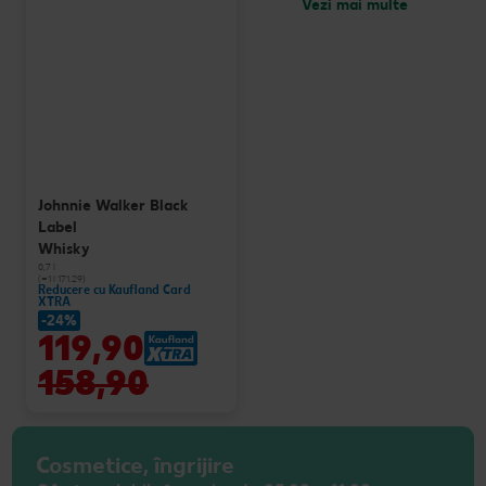
Vezi mai multe
Johnnie Walker Black
Label
Whisky
0,7 l
(=1 l 171.29)
Reducere cu Kaufland Card
XTRA
-24%
119,90
158,90
Cosmetice, îngrijire