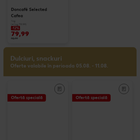
Doncafé Selected
Cafea
1 kg
(=1 kg 79.99)
-12%
79,99
90,99
Dulciuri, snackuri
Oferte valabile în perioada 05.08. - 11.08.
Ofertă specială
Ofertă specială