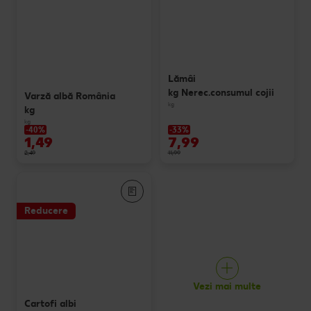
Lămâi
kg Nerec.consumul cojii
Varză albă România
kg
kg
kg
-40%
-33%
1,49
7,99
2,49
11,99
Reducere
Vezi mai multe
Cartofi albi