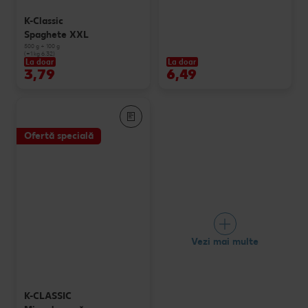
K-Classic
Spaghete XXL
500 g + 100 g
(=1 kg 6.32)
La doar
La doar
3,79
6,49
Ofertă specială
Vezi mai multe
K-CLASSIC