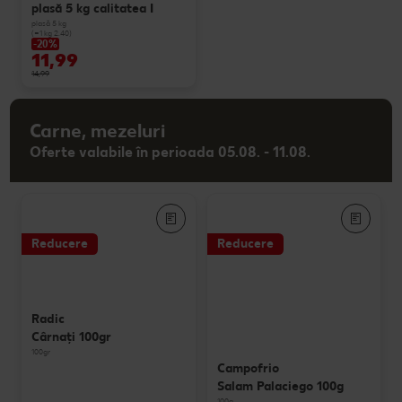
plasă 5 kg calitatea I
plasă 5 kg
(=1 kg 2.40)
-20%
11,99
14,99
Carne, mezeluri
Oferte valabile în perioada 05.08. - 11.08.
Reducere
Reducere
Radic
Cârnaţi 100gr
100gr
Campofrio
Salam Palaciego 100g
100g