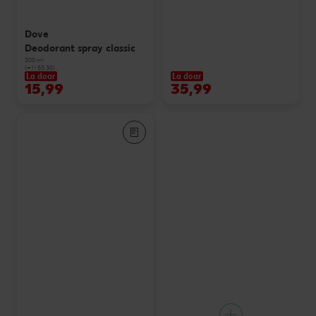
Dove
Deodorant spray classic
300 ml
(=1 l 53.30)
La doar
La doar
15,99
35,99