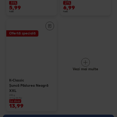
-35%
-27%
5,99
6,99
9,35
9,65
Ofertă specială
Vezi mai multe
K-Classic
Şuncă Pădurea Neagră
XXL
250 g
(=1 kg 55.96)
La doar
13,99