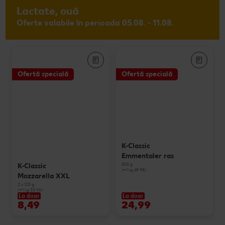
Lactate, ouă
Oferte valabile în perioada 05.08. - 11.08.
Ofertă specială
Ofertă specială
K-Classic
Emmentaler ras
500 g
K-Classic
(=1 kg 49.98)
Mozzarella XXL
2 x 125 g
(=1 kg 33.96)
La doar
La doar
8,49
24,99