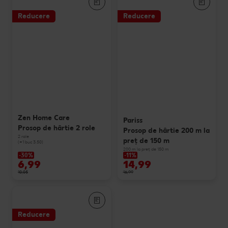
Reducere
Reducere
Zen Home Care
Pariss
Prosop de hârtie 2 role
Prosop de hârtie 200 m la
2 role
preț de 150 m
(=1 buc 3.50)
200 m la preț de 150 m
-30%
-11%
6,99
14,99
10,05
16,99
Reducere