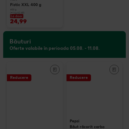
Fistic XXL 400 g
400 g
(=1 kg 62.48)
La doar
24,99
Băuturi
Oferte valabile în perioada 05.08. - 11.08.
Reducere
Reducere
Pepsi
Băut răcorit carbo