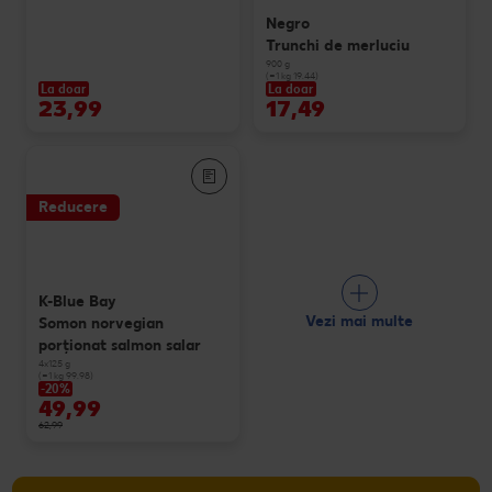
Negro
Trunchi de merluciu
900 g
(=1 kg 19.44)
La doar
La doar
23,99
17,49
Reducere
K-Blue Bay
Vezi mai multe
Somon norvegian
porționat salmon salar
4x125 g
(=1 kg 99.98)
-20%
49,99
62,99