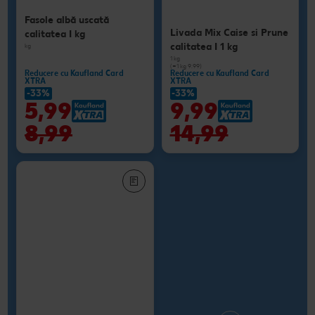
Fasole albă uscată
Livada Mix Caise si Prune
calitatea I kg
calitatea I 1 kg
kg
1 kg
(=1 kg 9.99)
Reducere cu Kaufland Card
Reducere cu Kaufland Card
XTRA
XTRA
-33%
-33%
5,99
9,99
8,99
14,99