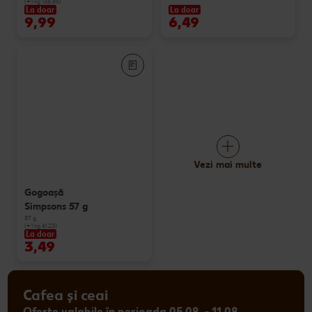
(=1 kg 136.85)
La doar
La doar
9,99
6,49
Vezi mai multe
Gogoașă
Simpsons 57 g
57 g
(=1 kg 61.23)
La doar
3,49
Cafea și ceai
Oferte valabile în perioada 05.08. - 11.08.