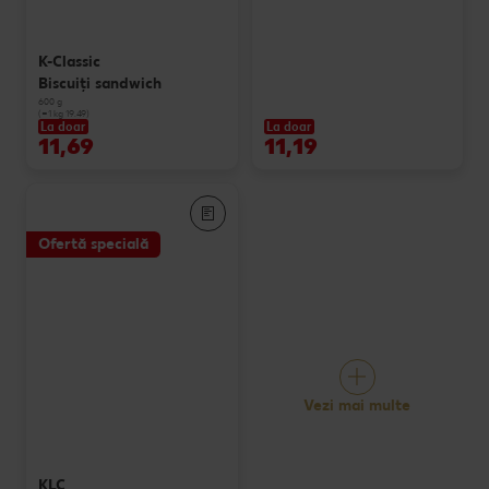
K-Classic
Biscuiți sandwich
600 g
(=1 kg 19.49)
La doar
La doar
11,69
11,19
Ofertă specială
Vezi mai multe
KLC