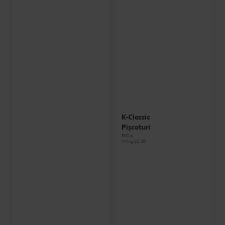
K-Classic
Pișcoturi
500 g
(=1 kg 22.38)