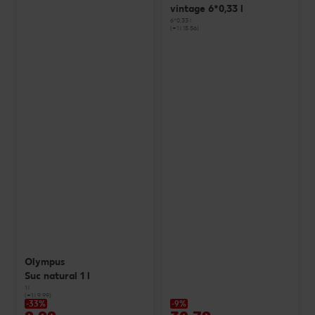
vintage 6*0,33 l
6*0,33 l
(=1 l 15.56)
Olympus
Suc natural 1 l
1 l
(=1 l 9.99)
-33%
-9%