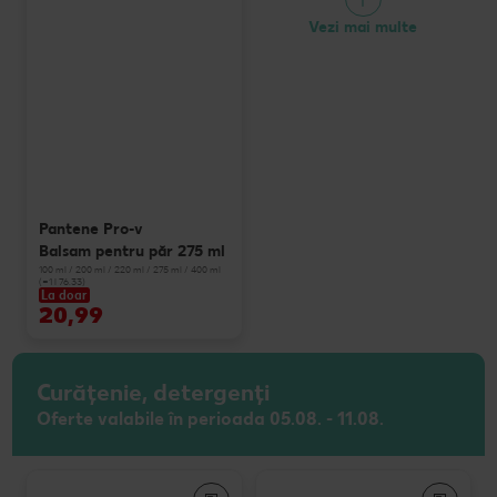
Vezi mai multe
Pantene Pro-v
Balsam pentru păr 275 ml
100 ml / 200 ml / 220 ml / 275 ml / 400 ml
(=1 l 76.33)
La doar
20,99
Curățenie, detergenți
Oferte valabile în perioada 05.08. - 11.08.