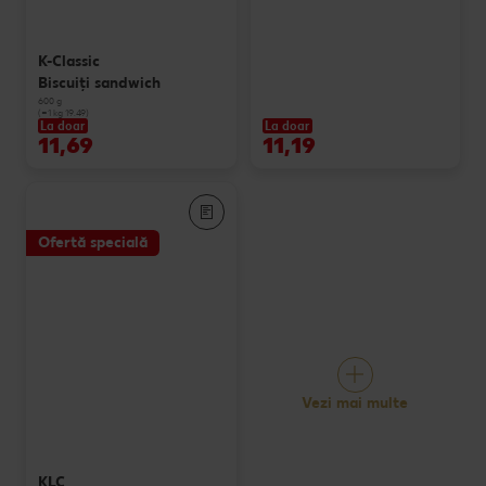
K-Classic
Biscuiți sandwich
600 g
(=1 kg 19.49)
La doar
La doar
11,69
11,19
Ofertă specială
Vezi mai multe
KLC