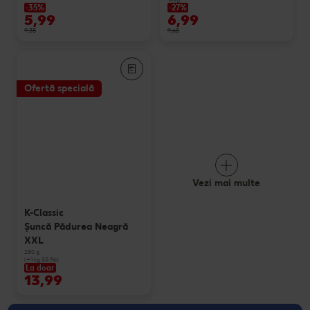
-35%
-27%
5,99
6,99
9,35
9,65
Ofertă specială
Vezi mai multe
K-Classic
Şuncă Pădurea Neagră
XXL
250 g
(=1 kg 55.96)
La doar
13,99