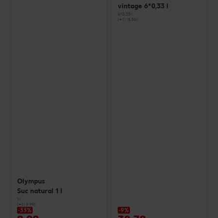
vintage 6*0,33 l
6*0,33 l
(=1 l 15.56)
Olympus
Suc natural 1 l
1 l
(=1 l 9.99)
-33%
-9%