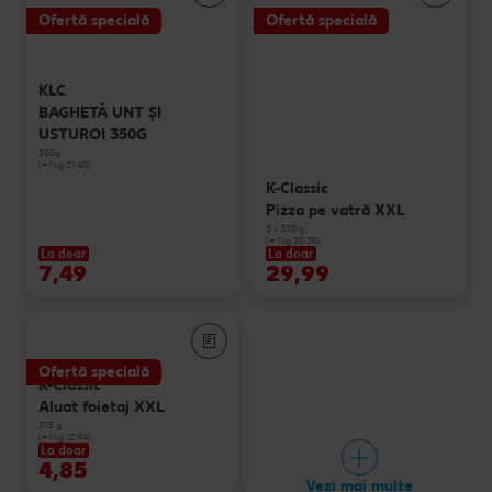
Ofertă specială
Ofertă specială
KLC
BAGHETĂ UNT ȘI
USTUROI 350G
350g
(=1 kg 21.40)
K-Classic
Pizza pe vatră XXL
3 x 330 g
(=1 kg 30.30)
La doar
La doar
7,49
29,99
Ofertă specială
K-Classic
Aluat foietaj XXL
375 g
(=1 kg 12.94)
La doar
4,85
Vezi mai multe