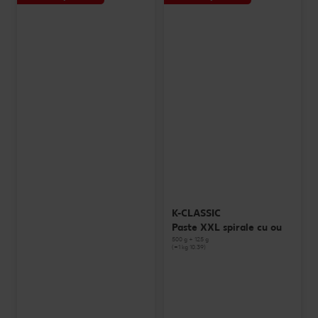
K-CLASSIC
Paste XXL spirale cu ou
500 g + 125 g
(=1 kg 10.39)