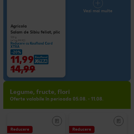
Vezi mai multe
Agricola
Salam de Sibiu feliat, plic
120 g
(=1 kg 99.92)
Reducere cu Kaufland Card
XTRA
-20%
11,99
14,99
Legume, fructe, flori
Oferte valabile în perioada 05.08. - 11.08.
Reducere
Reducere