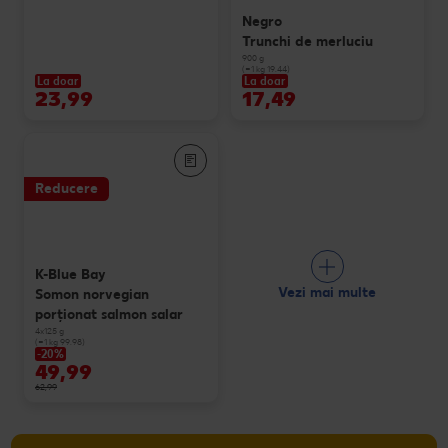
Negro
Trunchi de merluciu
900 g
(=1 kg 19.44)
La doar
La doar
23,99
17,49
Reducere
K-Blue Bay
Vezi mai multe
Somon norvegian
porționat salmon salar
4x125 g
(=1 kg 99.98)
-20%
49,99
62,99