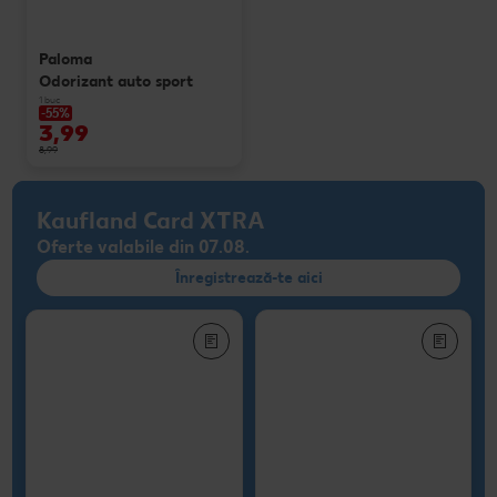
Concursuri online
Paloma
Odorizant auto sport
Revista Kaufland - Acum și pe WhatsApp!
1 buc
-55%
3,99
Click & Reserve
8,99
Kaufland Card XTRA
Oferte valabile din 07.08.
Înregistrează-te aici