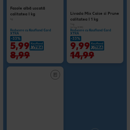
Fasole albă uscată
Livada Mix Caise si Prune
calitatea I kg
calitatea I 1 kg
kg
1 kg
(=1 kg 9.99)
Reducere cu Kaufland Card
Reducere cu Kaufland Card
XTRA
XTRA
-33%
-33%
5,99
9,99
8,99
14,99