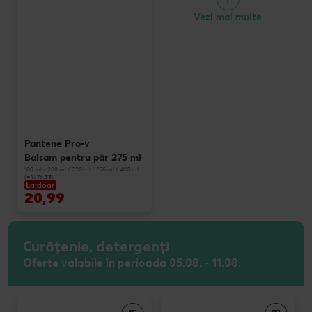
Vezi mai multe
Pantene Pro-v
Balsam pentru păr 275 ml
100 ml / 200 ml / 220 ml / 275 ml / 400 ml
(=1 l 76.33)
La doar
20,99
Curățenie, detergenți
Oferte valabile în perioada 05.08. - 11.08.