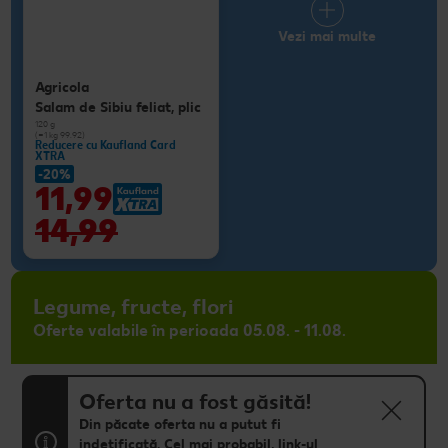
Vezi mai multe
Agricola
Salam de Sibiu feliat, plic
120 g
(=1 kg 99.92)
Reducere cu Kaufland Card
XTRA
-20%
11,99
14,99
Legume, fructe, flori
Oferte valabile în perioada 05.08. - 11.08.
Oferta nu a fost găsită!
Din păcate oferta nu a putut fi
indetificată. Cel mai probabil, link-ul