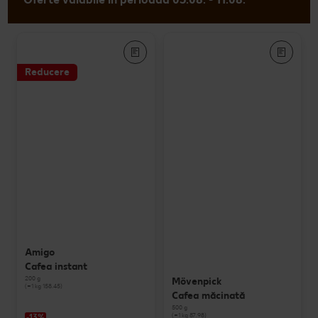
Reducere
Amigo
Cafea instant
200 g
Mövenpick
(=1 kg 158.45)
Cafea măcinată
500 g
(=1 kg 87.98)
-13%