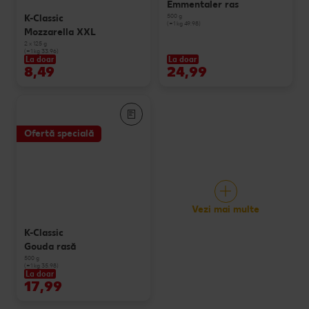
Emmentaler ras
500 g
K-Classic
(=1 kg 49.98)
Mozzarella XXL
2 x 125 g
(=1 kg 33.96)
La doar
La doar
8,49
24,99
Ofertă specială
Vezi mai multe
K-Classic
Gouda rasă
500 g
(=1 kg 35.98)
La doar
17,99