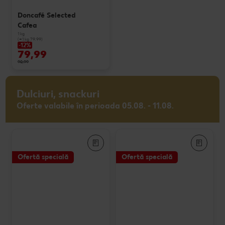
Doncafé Selected
Cafea
1 kg
(=1 kg 79.99)
-12%
79,99
90,99
Dulciuri, snackuri
Oferte valabile în perioada 05.08. - 11.08.
Ofertă specială
Ofertă specială