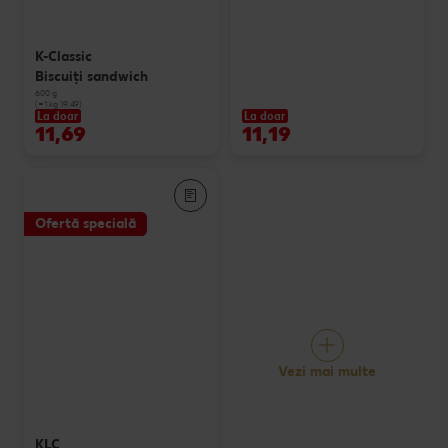
K-Classic
Biscuiți sandwich
600 g
(=1 kg 19.49)
La doar
La doar
11,69
11,19
Ofertă specială
Vezi mai multe
KLC