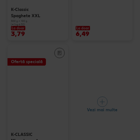
K-Classic
Spaghete XXL
500 g + 100 g
(=1 kg 6.32)
La doar
La doar
3,79
6,49
Ofertă specială
Vezi mai multe
K-CLASSIC