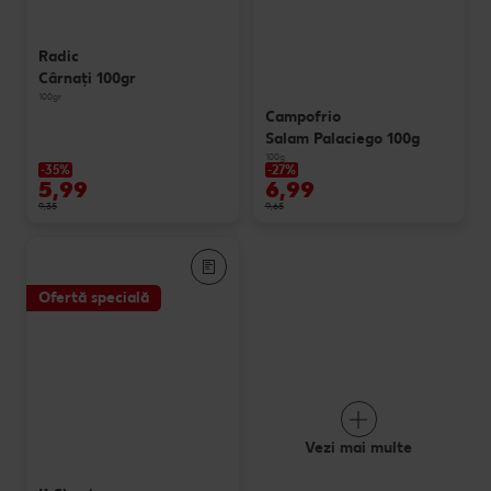
Radic
Cârnaţi 100gr
100gr
Campofrio
Salam Palaciego 100g
100g
-35%
-27%
5,99
6,99
9,35
9,65
Ofertă specială
Vezi mai multe