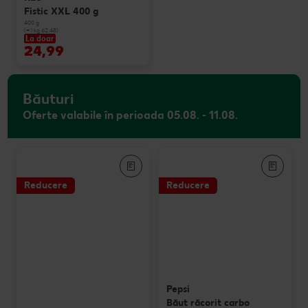
Fistic XXL 400 g
400 g
(=1 kg 62.48)
La doar
24,99
Băuturi
Oferte valabile în perioada 05.08. - 11.08.
Reducere
Reducere
Pepsi
Băut răcorit carbo