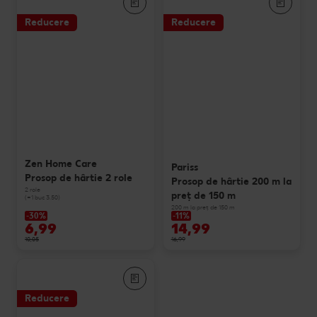
Reducere
Reducere
Zen Home Care
Pariss
Prosop de hârtie 2 role
Prosop de hârtie 200 m la
2 role
preț de 150 m
(=1 buc 3.50)
200 m la preț de 150 m
-30%
-11%
6,99
14,99
10,05
16,99
Reducere