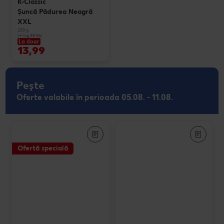
K-Classic
Şuncă Pădurea Neagră
XXL
250 g
(=1 kg 55.96)
La doar
13,99
Pește
Oferte valabile în perioada 05.08. - 11.08.
Ofertă specială