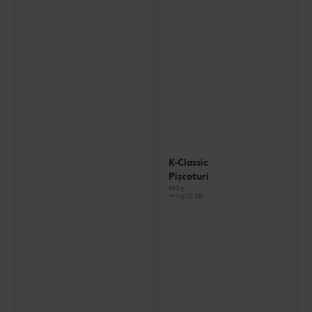
K-Classic
Pișcoturi
500 g
(=1 kg 22.38)