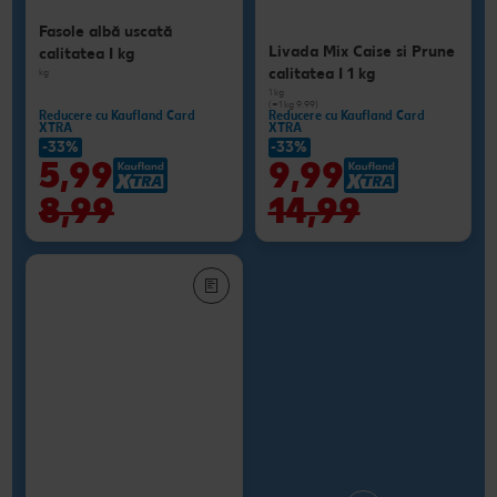
Fasole albă uscată
Livada Mix Caise si Prune
calitatea I kg
calitatea I 1 kg
kg
1 kg
(=1 kg 9.99)
Reducere cu Kaufland Card
Reducere cu Kaufland Card
XTRA
XTRA
-33%
-33%
5,99
9,99
8,99
14,99