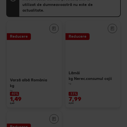
utilizat de dumneavoastră nu este de
actualitate.
Reducere
Reducere
Lămâi
kg Nerec.consumul cojii
Varză albă România
kg
kg
kg
-40%
-33%
1,49
7,99
2,49
11,99
Reducere