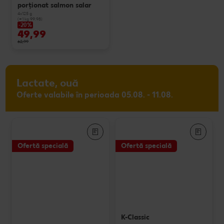
porționat salmon salar
4x125 g
(=1 kg 99.98)
-20%
49,99
62,99
Lactate, ouă
Oferte valabile în perioada 05.08. - 11.08.
Ofertă specială
Ofertă specială
K-Classic