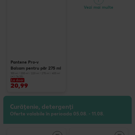
Vezi mai multe
Pantene Pro-v
Balsam pentru păr 275 ml
100 ml / 200 ml / 220 ml / 275 ml / 400 ml
(=1 l 76.33)
La doar
20,99
Curățenie, detergenți
Oferte valabile în perioada 05.08. - 11.08.