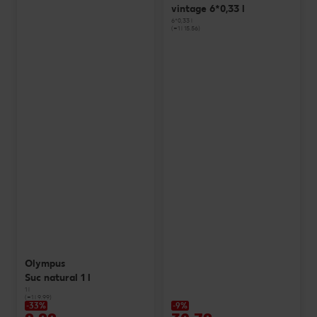
vintage 6*0,33 l
6*0,33 l
(=1 l 15.56)
Olympus
Suc natural 1 l
1 l
(=1 l 9.99)
-33%
-9%