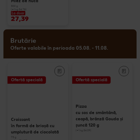
Miez de nucă
500 g
(=1 kg 54.78)
La doar
27,39
Brutărie
Oferte valabile în perioada 05.08. - 11.08.
Ofertă specială
Ofertă specială
Pizza
cu sos de smântână,
ceapă, brânză Gouda și
Croissant
șuncă 120 g
în formă de brioșă cu
(=1 kg 54.09)
umplutură de ciocolată
73 g