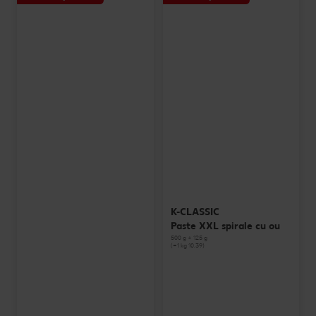
K-CLASSIC
Paste XXL spirale cu ou
500 g + 125 g
(=1 kg 10.39)