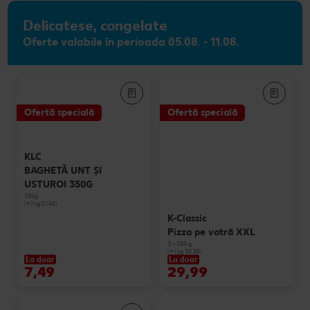
Delicatese, congelate
Oferte valabile în perioada 05.08. - 11.08.
Ofertă specială
Ofertă specială
KLC
BAGHETĂ UNT ȘI
USTUROI 350G
350g
(=1 kg 21.40)
K-Classic
Pizza pe vatră XXL
3 x 330 g
(=1 kg 30.30)
La doar
La doar
7,49
29,99