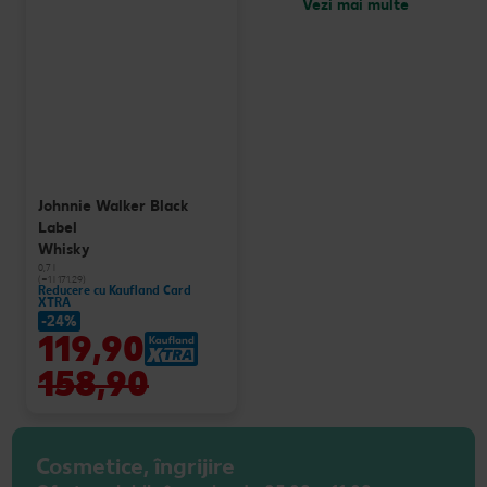
Vezi mai multe
Johnnie Walker Black
Label
Whisky
0,7 l
(=1 l 171.29)
Reducere cu Kaufland Card
XTRA
-24%
119,90
158,90
Cosmetice, îngrijire