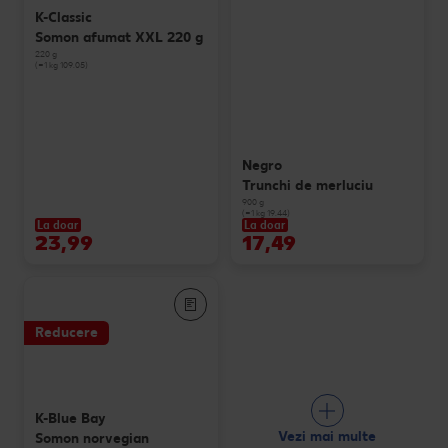
K-Classic
Somon afumat XXL 220 g
220 g
(=1 kg 109.05)
Negro
Trunchi de merluciu
900 g
(=1 kg 19.44)
La doar
La doar
23,99
17,49
Reducere
K-Blue Bay
Vezi mai multe
Somon norvegian