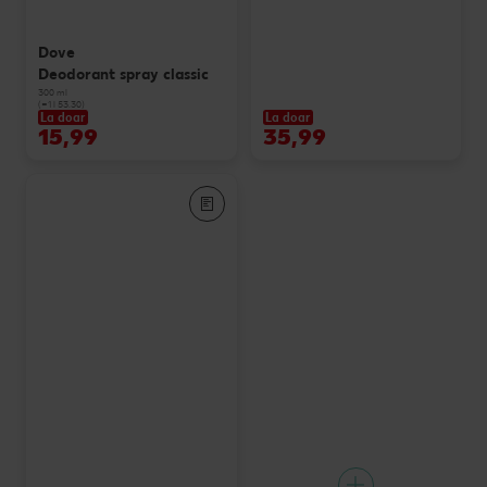
Dove
Deodorant spray classic
300 ml
(=1 l 53.30)
La doar
La doar
15,99
35,99