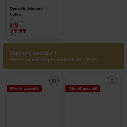
Doncafé Selected
Cafea
1 kg
(=1 kg 79.99)
-12%
79,99
90,99
Dulciuri, snackuri
Oferte valabile în perioada 05.08. - 11.08.
Ofertă specială
Ofertă specială