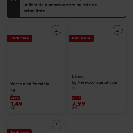
utilizat de dumneavoastră nu este de
actualitate.
Reducere
Reducere
Lămâi
kg Nerec.consumul cojii
Varză albă România
kg
kg
kg
-40%
-33%
1,49
7,99
2,49
11,99
Reducere