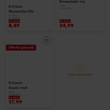
Emmentaler ras
500 g
K-Classic
(=1 kg 49.98)
Mozzarella XXL
2 x 125 g
(=1 kg 33.96)
La doar
La doar
8,49
24,99
Ofertă specială
Vezi mai multe
K-Classic
Gouda rasă
500 g
(=1 kg 35.98)
La doar
17,99