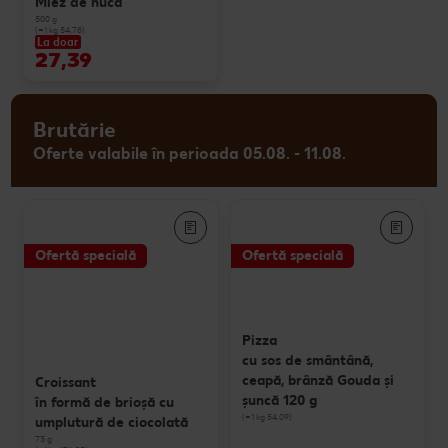
Miez de nucă
500 g
(=1 kg 54.78)
La doar
27,39
Brutărie
Oferte valabile în perioada 05.08. - 11.08.
Ofertă specială
Ofertă specială
Pizza
cu sos de smântână,
ceapă, brânză Gouda și
Croissant
șuncă 120 g
în formă de brioșă cu
(=1 kg 54.09)
umplutură de ciocolată
73 g