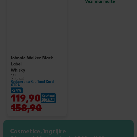
Vezi mai multe
Johnnie Walker Black
Label
Whisky
0,7 l
(=1 l 171.29)
Reducere cu Kaufland Card
XTRA
-24%
119,90
158,90
Cosmetice, îngrijire