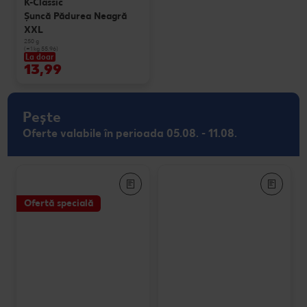
K-Classic
Şuncă Pădurea Neagră
XXL
250 g
(=1 kg 55.96)
La doar
13,99
Pește
Oferte valabile în perioada 05.08. - 11.08.
Ofertă specială