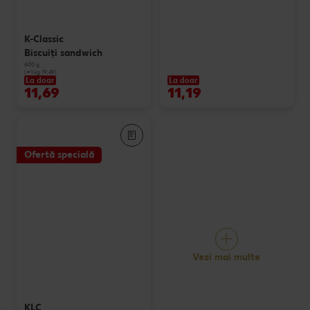
K-Classic
Biscuiți sandwich
600 g
(=1 kg 19.49)
La doar
La doar
11,69
11,19
Ofertă specială
Vezi mai multe
KLC