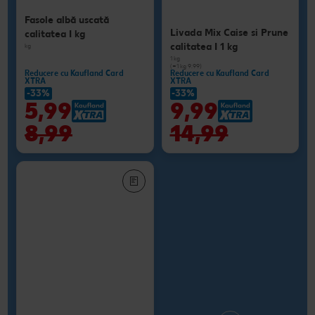
Fasole albă uscată
Livada Mix Caise si Prune
calitatea I kg
calitatea I 1 kg
kg
1 kg
(=1 kg 9.99)
Reducere cu Kaufland Card
Reducere cu Kaufland Card
XTRA
XTRA
-33%
-33%
5,99
9,99
8,99
14,99