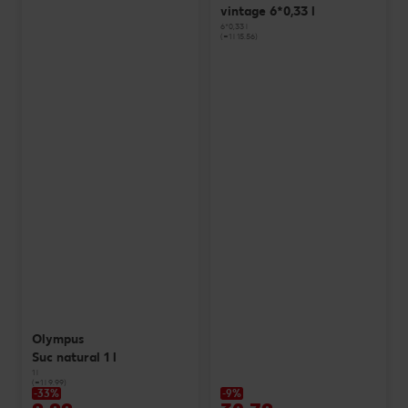
vintage 6*0,33 l
6*0,33 l
(=1 l 15.56)
Olympus
Suc natural 1 l
1 l
(=1 l 9.99)
-33%
-9%