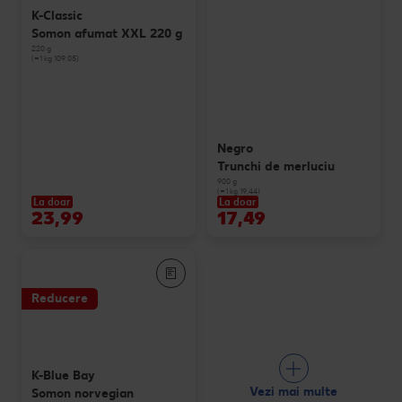
K-Classic
Somon afumat XXL 220 g
220 g
(=1 kg 109.05)
Negro
Trunchi de merluciu
900 g
(=1 kg 19.44)
La doar
La doar
23,99
17,49
Reducere
K-Blue Bay
Vezi mai multe
Somon norvegian