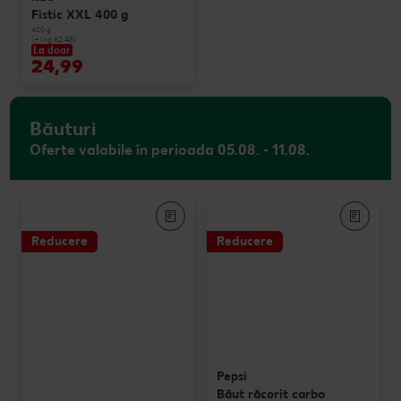
Fistic XXL 400 g
400 g
(=1 kg 62.48)
La doar
24,99
Băuturi
Oferte valabile în perioada 05.08. - 11.08.
Reducere
Reducere
Pepsi
Băut răcorit carbo