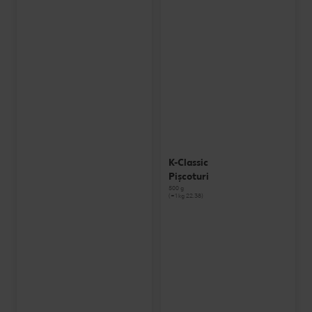
K-Classic
Pișcoturi
500 g
(=1 kg 22.38)