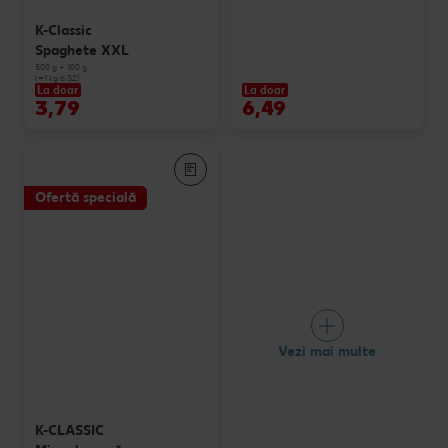
K-Classic
Spaghete XXL
500 g + 100 g
(=1 kg 6.32)
La doar
La doar
3,79
6,49
Ofertă specială
Vezi mai multe
K-CLASSIC