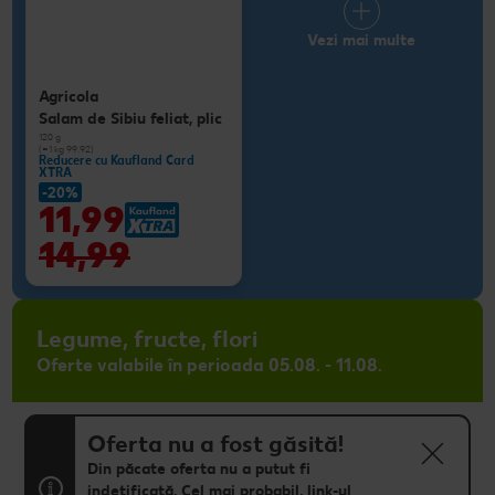
Vezi mai multe
Agricola
Salam de Sibiu feliat, plic
120 g
(=1 kg 99.92)
Reducere cu Kaufland Card
XTRA
-20%
11,99
14,99
Legume, fructe, flori
Oferte valabile în perioada 05.08. - 11.08.
Oferta nu a fost găsită!
Din păcate oferta nu a putut fi
indetificată. Cel mai probabil, link-ul