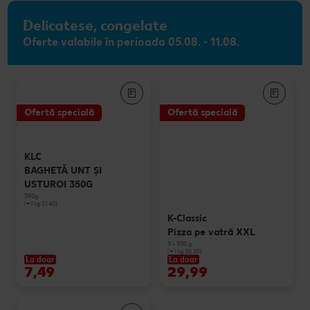
Delicatese, congelate
Oferte valabile în perioada 05.08. - 11.08.
Ofertă specială
Ofertă specială
KLC
BAGHETĂ UNT ȘI
USTUROI 350G
350g
(=1 kg 21.40)
K-Classic
Pizza pe vatră XXL
3 x 330 g
(=1 kg 30.30)
La doar
La doar
7,49
29,99