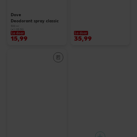
Dove
Deodorant spray classic
300 ml
(=1 l 53.30)
La doar
La doar
15,99
35,99