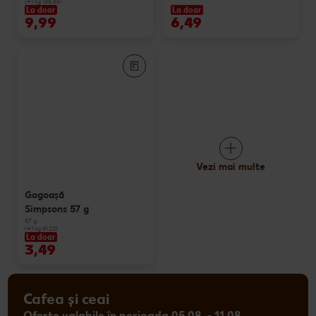
(=1 kg 136.85)
La doar
La doar
9,99
6,49
Vezi mai multe
Gogoașă
Simpsons 57 g
57 g
(=1 kg 61.23)
La doar
3,49
Cafea și ceai
Oferte valabile în perioada 05.08. - 11.08.