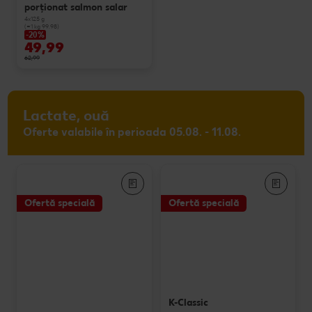
porționat salmon salar
4x125 g
(=1 kg 99.98)
-20%
49,99
62,99
Lactate, ouă
Oferte valabile în perioada 05.08. - 11.08.
Ofertă specială
Ofertă specială
K-Classic