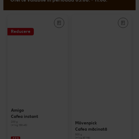
Reducere
Amigo
Cafea instant
200 g
Mövenpick
(=1 kg 158.45)
Cafea măcinată
500 g
(=1 kg 87.98)
-13%