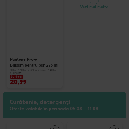
Vezi mai multe
Pantene Pro-v
Balsam pentru păr 275 ml
100 ml / 200 ml / 220 ml / 275 ml / 400 ml
(=1 l 76.33)
La doar
20,99
Curățenie, detergenți
Oferte valabile în perioada 05.08. - 11.08.