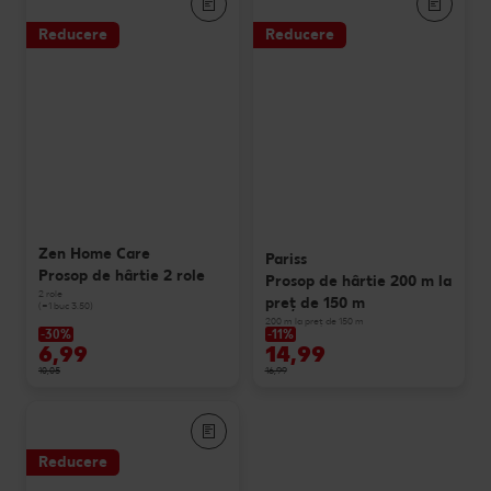
Reducere
Reducere
Zen Home Care
Pariss
Prosop de hârtie 2 role
Prosop de hârtie 200 m la
2 role
preț de 150 m
(=1 buc 3.50)
200 m la preț de 150 m
-30%
-11%
6,99
14,99
10,05
16,99
Reducere