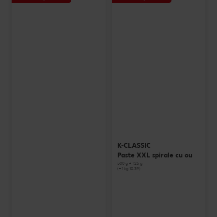
K-CLASSIC
Paste XXL spirale cu ou
500 g + 125 g
(=1 kg 10.39)