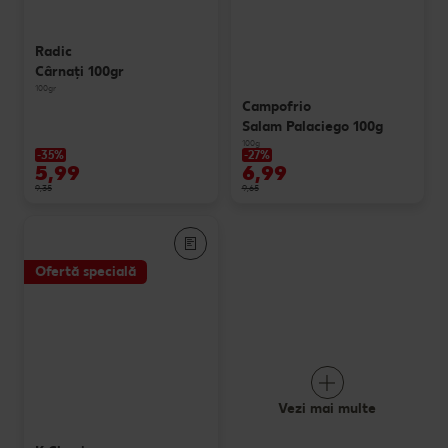
Radic
Cârnaţi 100gr
100gr
Campofrio
Salam Palaciego 100g
100g
-35%
-27%
5,99
6,99
9,35
9,65
Ofertă specială
Vezi mai multe