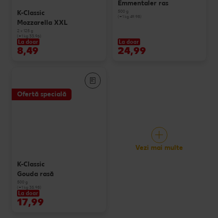
Emmentaler ras
500 g
K-Classic
(=1 kg 49.98)
Mozzarella XXL
2 x 125 g
(=1 kg 33.96)
La doar
La doar
8,49
24,99
Ofertă specială
Vezi mai multe
K-Classic
Gouda rasă
500 g
(=1 kg 35.98)
La doar
17,99