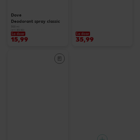
Dove
Deodorant spray classic
300 ml
(=1 l 53.30)
La doar
La doar
15,99
35,99