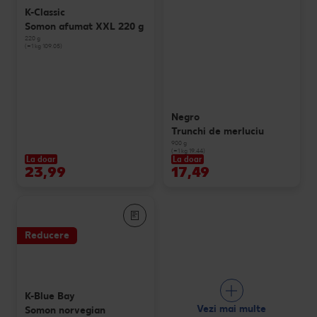
K-Classic
Somon afumat XXL 220 g
220 g
(=1 kg 109.05)
Negro
Trunchi de merluciu
900 g
(=1 kg 19.44)
La doar
La doar
23,99
17,49
Reducere
K-Blue Bay
Vezi mai multe
Somon norvegian