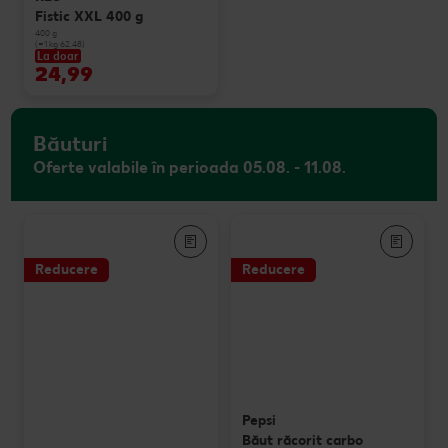
Fistic XXL 400 g
400 g
(=1 kg 62.48)
La doar
24,99
Băuturi
Oferte valabile în perioada 05.08. - 11.08.
Reducere
Reducere
Pepsi
Băut răcorit carbo