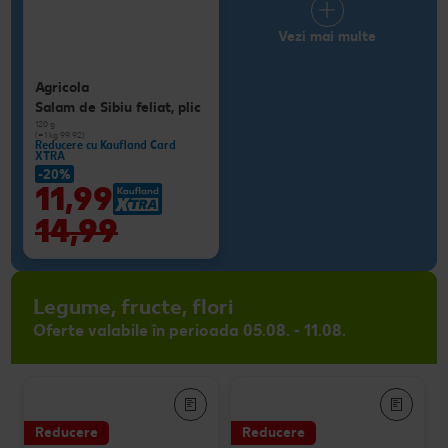
Vezi mai multe
Agricola
Salam de Sibiu feliat, plic
120 g
(=1 kg 99.92)
Reducere cu Kaufland Card
XTRA
-20%
11,99
14,99
Legume, fructe, flori
Oferte valabile în perioada 05.08. - 11.08.
Reducere
Reducere