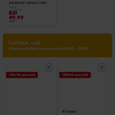
porționat salmon salar
4x125 g
(=1 kg 99.98)
-20%
49,99
62,99
Lactate, ouă
Oferte valabile în perioada 05.08. - 11.08.
Ofertă specială
Ofertă specială
K-Classic