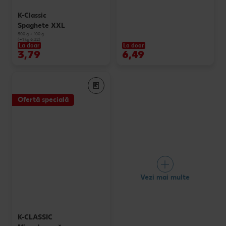
K-Classic
Spaghete XXL
500 g + 100 g
(=1 kg 6.32)
La doar
La doar
3,79
6,49
Ofertă specială
Vezi mai multe
K-CLASSIC