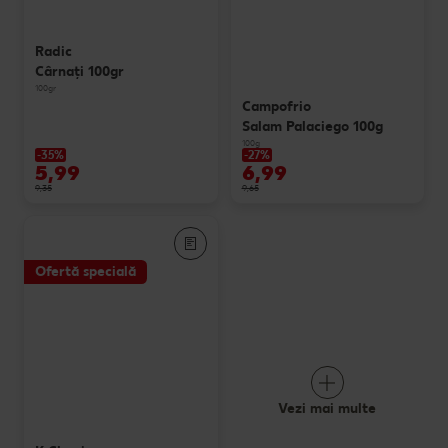
Radic
Cârnaţi 100gr
100gr
Campofrio
Salam Palaciego 100g
100g
-35%
-27%
5,99
6,99
9,35
9,65
Ofertă specială
Vezi mai multe