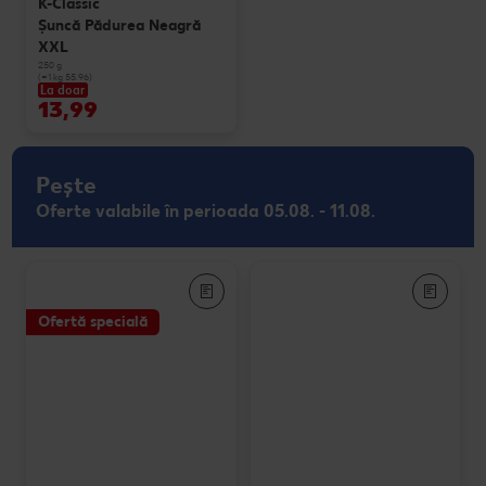
K-Classic
Şuncă Pădurea Neagră
XXL
250 g
(=1 kg 55.96)
La doar
13,99
Pește
Oferte valabile în perioada 05.08. - 11.08.
Ofertă specială