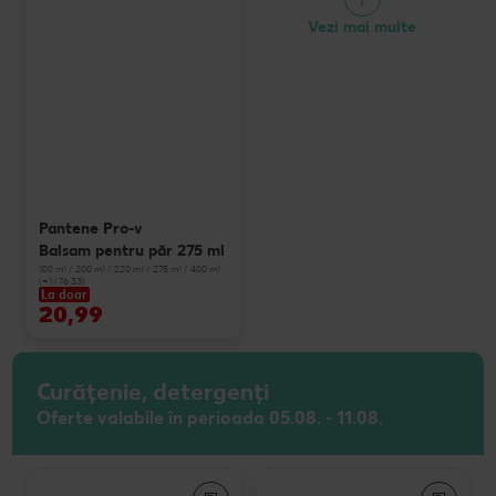
Vezi mai multe
Pantene Pro-v
Balsam pentru păr 275 ml
100 ml / 200 ml / 220 ml / 275 ml / 400 ml
(=1 l 76.33)
La doar
20,99
Curățenie, detergenți
Oferte valabile în perioada 05.08. - 11.08.