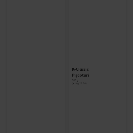
K-Classic
Pișcoturi
500 g
(=1 kg 22.38)