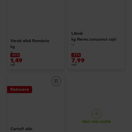
Lămâi
kg Nerec.consumul cojii
Varză albă România
kg
kg
kg
-40%
-33%
1,49
7,99
2,49
11,99
Reducere
Vezi mai multe
Cartofi albi