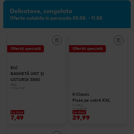
Delicatese, congelate
Oferte valabile în perioada 05.08. - 11.08.
Ofertă specială
Ofertă specială
KLC
BAGHETĂ UNT ȘI
USTUROI 350G
350g
(=1 kg 21.40)
K-Classic
Pizza pe vatră XXL
3 x 330 g
(=1 kg 30.30)
La doar
La doar
7,49
29,99