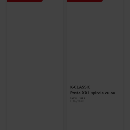
K-CLASSIC
Paste XXL spirale cu ou
500 g + 125 g
(=1 kg 10.39)