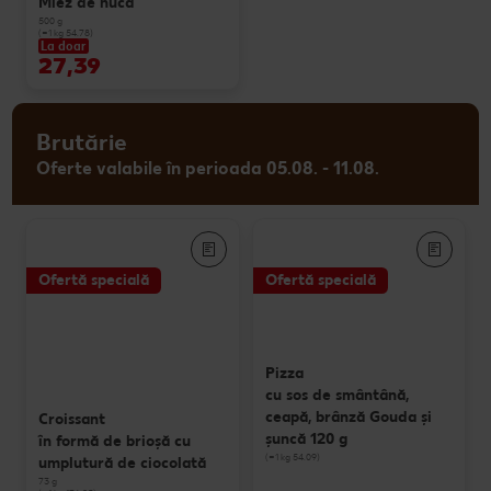
Miez de nucă
500 g
(=1 kg 54.78)
La doar
27,39
Brutărie
Oferte valabile în perioada 05.08. - 11.08.
Ofertă specială
Ofertă specială
Pizza
cu sos de smântână,
ceapă, brânză Gouda și
Croissant
șuncă 120 g
în formă de brioșă cu
(=1 kg 54.09)
umplutură de ciocolată
73 g