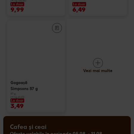
(=1 kg 136.85)
La doar
La doar
9,99
6,49
Vezi mai multe
Gogoașă
Simpsons 57 g
57 g
(=1 kg 61.23)
La doar
3,49
Cafea și ceai
Oferte valabile în perioada 05.08. - 11.08.