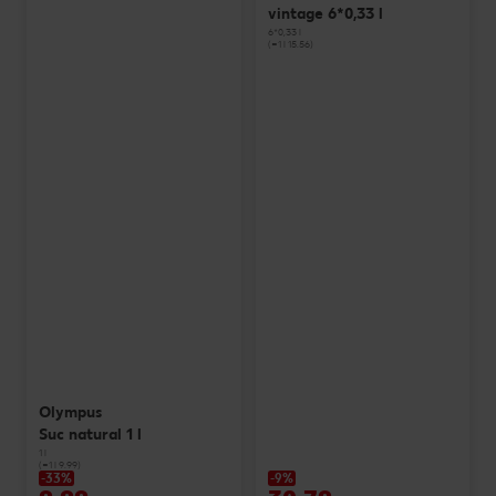
vintage 6*0,33 l
6*0,33 l
(=1 l 15.56)
Olympus
Suc natural 1 l
1 l
(=1 l 9.99)
-33%
-9%