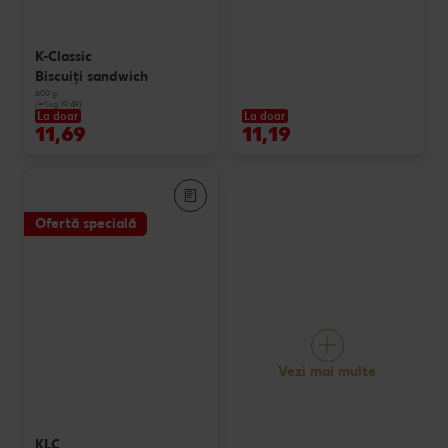
K-Classic
Biscuiți sandwich
600 g
(=1 kg 19.49)
La doar
La doar
11,69
11,19
Ofertă specială
Vezi mai multe
KLC