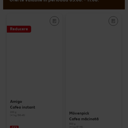
Reducere
Amigo
Cafea instant
200 g
Mövenpick
(=1 kg 158.45)
Cafea măcinată
500 g
(=1 kg 87.98)
-13%