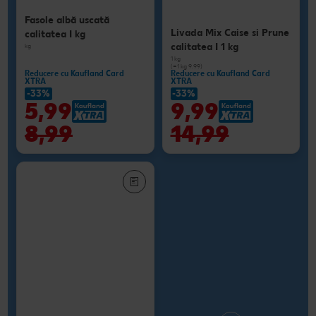
Fasole albă uscată
Livada Mix Caise si Prune
calitatea I kg
calitatea I 1 kg
kg
1 kg
(=1 kg 9.99)
Reducere cu Kaufland Card
Reducere cu Kaufland Card
XTRA
XTRA
-33%
-33%
5,99
9,99
8,99
14,99