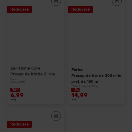
Reducere
Reducere
Zen Home Care
Pariss
Prosop de hârtie 2 role
Prosop de hârtie 200 m la
2 role
preț de 150 m
(=1 buc 3.50)
200 m la preț de 150 m
-30%
-11%
6,99
14,99
10,05
16,99
Reducere