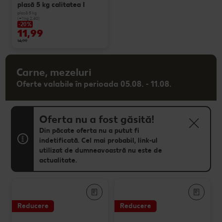
plasă 5 kg calitatea I
plasă 5 kg
(=1 kg 2.40)
-20%
11,99
14,99
Carne, mezeluri
Oferte valabile în perioada 05.08. - 11.08.
Oferta nu a fost găsită!
Din păcate oferta nu a putut fi
indetificată. Cel mai probabil, link-ul
utilizat de dumneavoastră nu este de
actualitate.
Reducere
Reducere