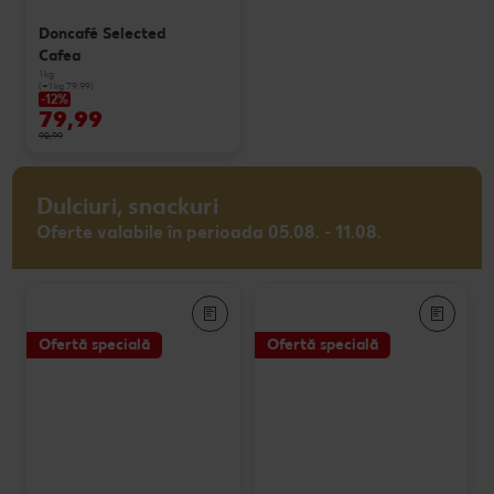
Doncafé Selected
Cafea
1 kg
(=1 kg 79.99)
-12%
79,99
90,99
Dulciuri, snackuri
Oferte valabile în perioada 05.08. - 11.08.
Ofertă specială
Ofertă specială