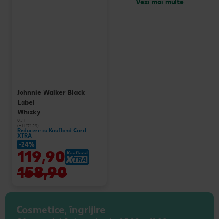
Vezi mai multe
Johnnie Walker Black
Label
Whisky
0,7 l
(=1 l 171.29)
Reducere cu Kaufland Card
XTRA
-24%
119,90
158,90
Cosmetice, îngrijire