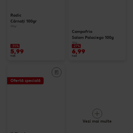
Radic
Cârnaţi 100gr
100gr
Campofrio
Salam Palaciego 100g
100g
-35%
-27%
5,99
6,99
9,35
9,65
Ofertă specială
Vezi mai multe