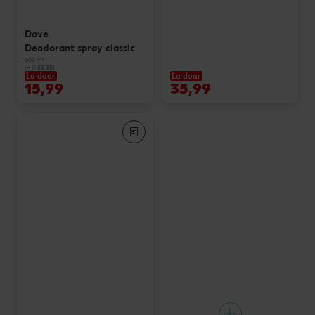
Dove
Deodorant spray classic
300 ml
(=1 l 53.30)
La doar
La doar
15,99
35,99