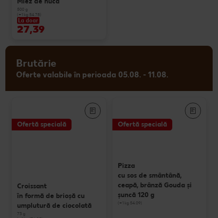
Miez de nucă
500 g
(=1 kg 54.78)
La doar
27,39
Brutărie
Oferte valabile în perioada 05.08. - 11.08.
Ofertă specială
Ofertă specială
Pizza
cu sos de smântână,
ceapă, brânză Gouda și
Croissant
șuncă 120 g
în formă de brioșă cu
(=1 kg 54.09)
umplutură de ciocolată
73 g