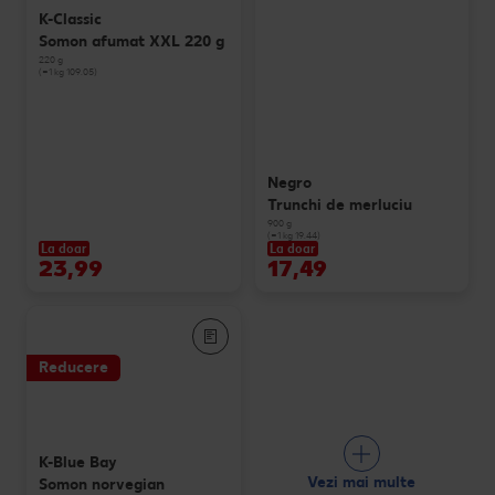
K-Classic
Somon afumat XXL 220 g
220 g
(=1 kg 109.05)
Negro
Trunchi de merluciu
900 g
(=1 kg 19.44)
La doar
La doar
23,99
17,49
Reducere
K-Blue Bay
Vezi mai multe
Somon norvegian