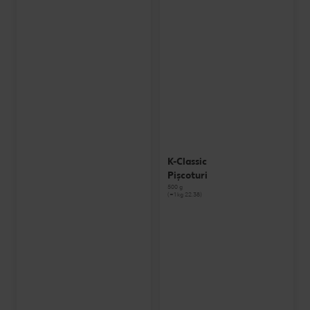
K-Classic
Pișcoturi
500 g
(=1 kg 22.38)