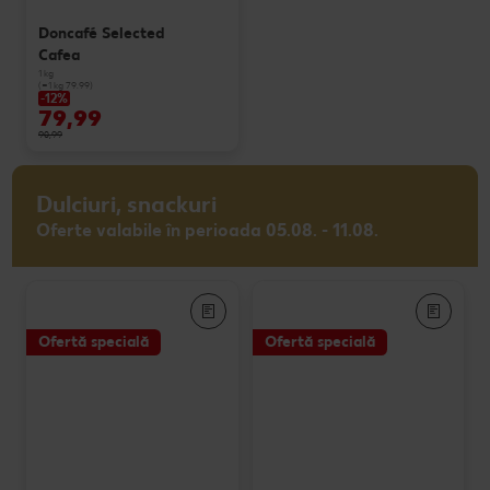
Doncafé Selected
Cafea
1 kg
(=1 kg 79.99)
-12%
79,99
90,99
Dulciuri, snackuri
Oferte valabile în perioada 05.08. - 11.08.
Ofertă specială
Ofertă specială