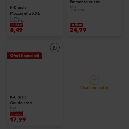
Emmentaler ras
500 g
K-Classic
(=1 kg 49.98)
Mozzarella XXL
2 x 125 g
(=1 kg 33.96)
La doar
La doar
8,49
24,99
Ofertă specială
Vezi mai multe
K-Classic
Gouda rasă
500 g
(=1 kg 35.98)
La doar
17,99