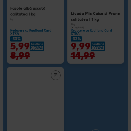
Fasole albă uscată
Livada Mix Caise si Prune
calitatea I kg
calitatea I 1 kg
kg
1 kg
(=1 kg 9.99)
Reducere cu Kaufland Card
Reducere cu Kaufland Card
XTRA
XTRA
-33%
-33%
5,99
9,99
8,99
14,99