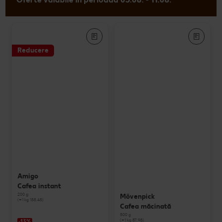
Reducere
Amigo
Cafea instant
200 g
Mövenpick
(=1 kg 158.45)
Cafea măcinată
500 g
(=1 kg 87.98)
-13%