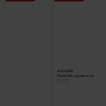
K-CLASSIC
Paste XXL spirale cu ou
500 g + 125 g
(=1 kg 10.39)