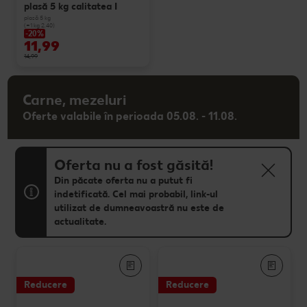
plasă 5 kg calitatea I
plasă 5 kg
(=1 kg 2.40)
-20%
11,99
14,99
Carne, mezeluri
Oferte valabile în perioada 05.08. - 11.08.
Oferta nu a fost găsită!
Din păcate oferta nu a putut fi
indetificată. Cel mai probabil, link-ul
utilizat de dumneavoastră nu este de
actualitate.
Reducere
Reducere