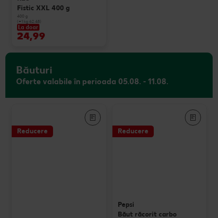
Fistic XXL 400 g
400 g
(=1 kg 62.48)
La doar
24,99
Băuturi
Oferte valabile în perioada 05.08. - 11.08.
Reducere
Reducere
Pepsi
Băut răcorit carbo