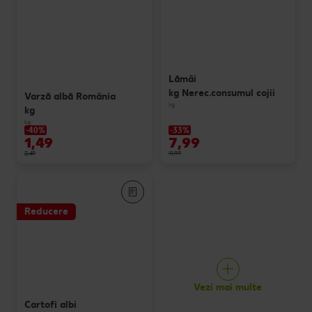
Lămâi
kg Nerec.consumul cojii
Varză albă România
kg
kg
kg
-40%
-33%
1,49
7,99
2,49
11,99
Reducere
Vezi mai multe
Cartofi albi