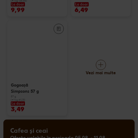
(=1 kg 136.85)
La doar
La doar
9,99
6,49
Vezi mai multe
Gogoașă
Simpsons 57 g
57 g
(=1 kg 61.23)
La doar
3,49
Cafea și ceai
Oferte valabile în perioada 05.08. - 11.08.