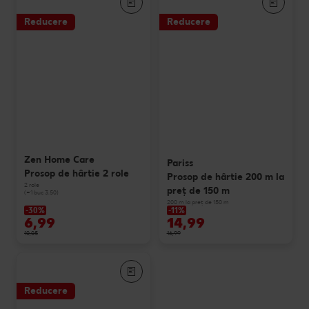
Reducere
Reducere
Zen Home Care
Pariss
Prosop de hârtie 2 role
Prosop de hârtie 200 m la
2 role
preț de 150 m
(=1 buc 3.50)
200 m la preț de 150 m
-30%
-11%
6,99
14,99
10,05
16,99
Reducere