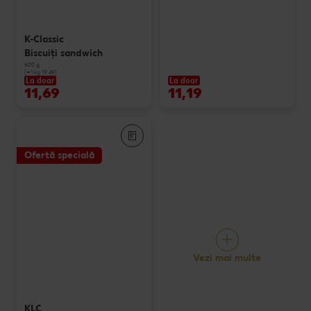
K-Classic
Biscuiți sandwich
600 g
(=1 kg 19.49)
La doar
La doar
11,69
11,19
Ofertă specială
Vezi mai multe
KLC