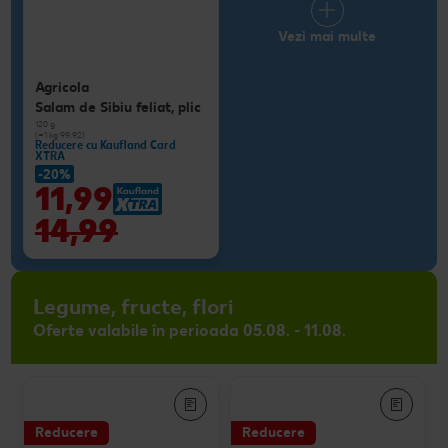
Vezi mai multe
Agricola
Salam de Sibiu feliat, plic
120 g
(=1 kg 99.92)
Reducere cu Kaufland Card
XTRA
-20%
11,99
14,99
Legume, fructe, flori
Oferte valabile în perioada 05.08. - 11.08.
Reducere
Reducere