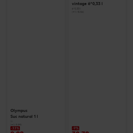
vintage 6*0,33 l
6*0,33 l
(=1 l 15.56)
Olympus
Suc natural 1 l
1 l
(=1 l 9.99)
-33%
-9%