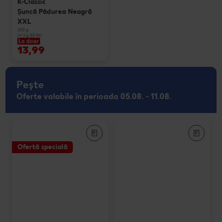
K-Classic
Şuncă Pădurea Neagră
XXL
250 g
(=1 kg 55.96)
La doar
13,99
Pește
Oferte valabile în perioada 05.08. - 11.08.
Ofertă specială