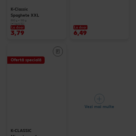
K-Classic
Spaghete XXL
500 g + 100 g
(=1 kg 6.32)
La doar
La doar
3,79
6,49
Ofertă specială
Vezi mai multe
K-CLASSIC