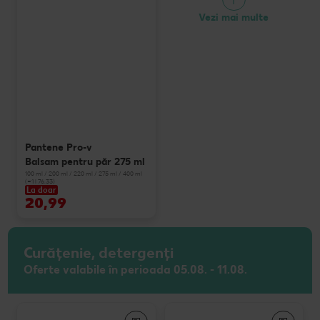
Vezi mai multe
Pantene Pro-v
Balsam pentru păr 275 ml
100 ml / 200 ml / 220 ml / 275 ml / 400 ml
(=1 l 76.33)
La doar
20,99
Curățenie, detergenți
Oferte valabile în perioada 05.08. - 11.08.