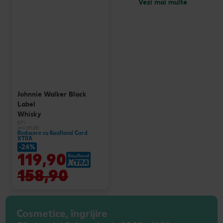
Vezi mai multe
Johnnie Walker Black
Label
Whisky
0,7 l
(=1 l 171.29)
Reducere cu Kaufland Card
XTRA
-24%
119,90
158,90
Cosmetice, îngrijire