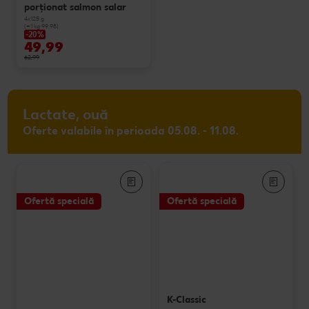
porționat salmon salar
4x125 g
(=1 kg 99.98)
-20%
49,99
62,99
Lactate, ouă
Oferte valabile în perioada 05.08. - 11.08.
Ofertă specială
Ofertă specială
K-Classic