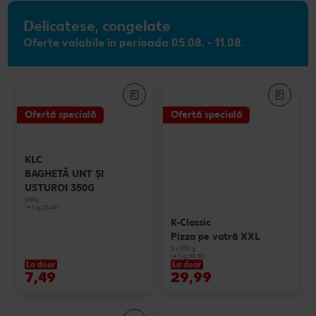
Delicatese, congelate
Oferte valabile în perioada 05.08. - 11.08.
Ofertă specială
Ofertă specială
KLC
BAGHETĂ UNT ȘI
USTUROI 350G
350g
(=1 kg 21.40)
K-Classic
Pizza pe vatră XXL
3 x 330 g
(=1 kg 30.30)
La doar
La doar
7,49
29,99