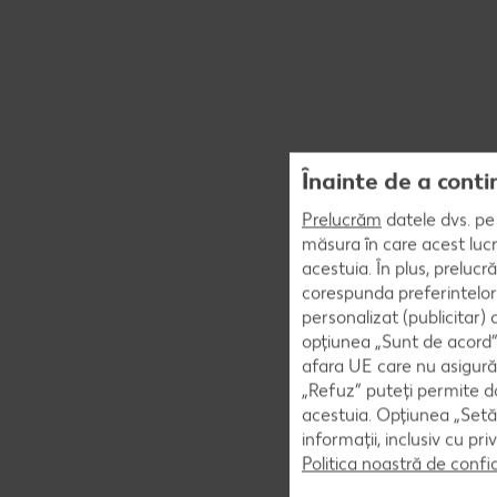
Înainte de a conti
Prelucrăm
datele dvs. pe 
măsura în care acest lucr
acestuia. În plus, preluc
corespunda preferintelor
personalizat (publicitar)
opțiunea „Sunt de acord” 
afara UE care nu asigură 
„Refuz” puteți permite doa
acestuia. Opțiunea „Setăr
informații, inclusiv cu pr
Politica noastră de confi