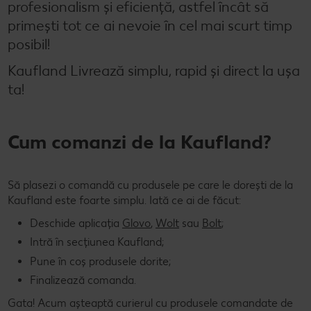
profesionalism și eficiență, astfel încât să
Concursuri online
primești tot ce ai nevoie în cel mai scurt timp
posibil!
Revista Kaufland - Acum și pe WhatsApp!
Kaufland Livrează simplu, rapid și direct la ușa
Click & Reserve
ta!
Cum comanzi de la Kaufland?
Să plasezi o comandă cu produsele pe care le dorești de la
Kaufland este foarte simplu. Iată ce ai de făcut:
Deschide aplicația
Glovo
,
Wolt
sau
Bolt
;
Intră în secțiunea Kaufland;
Pune în coș produsele dorite;
Finalizează comanda.
Gata! Acum așteaptă curierul cu produsele comandate de