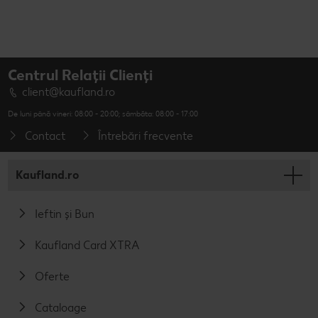
Centrul Relații Clienți
client@kaufland.ro
De luni până vineri: 08:00 - 20:00; sâmbăta: 08:00 - 17:00
Contact
Întrebări frecvente
Kaufland.ro
Ieftin și Bun
Kaufland Card XTRA
Oferte
Cataloage