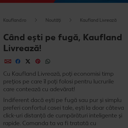
Cu Kaufland Card alimentezi ușor
Dicționar de alimente
Rețete by Kitchen Affair
FoodFix
Stare de bine
NOU
Kaufland.ro
Noutăți
Kaufland Livrează
Vreau din România
Ce gătim azi?
Codul Grataragiului
Timp liber
NOU
Când ești pe fugă, Kaufland
Rețete rapide
Ești producător local? Te strigă Kaufland!
Livrează!
Rețete de prăjituri
Ieftin și bun
Rețete cu carne
Când cere ceva dulce
Distribuie
Distribuie
Distribuie
Distribuie
Distribuie
Cu Kaufland Livrează, poți economisi timp
Rețete de post
Marcă proprie Kaufland - și calitate și preț mic
prețios pe care îl poți folosi pentru lucrurile
Raw vegan
RE:FRESH
care contează cu adevărat!
România știe să gătească
Indiferent dacă ești pe fugă sau pur și simplu
preferi confortul casei tale, ești la doar câteva
Kaufland Livrează
click-uri distanță de cumpărături inteligente și
rapide. Comanda ta va fi tratată cu
Fresh