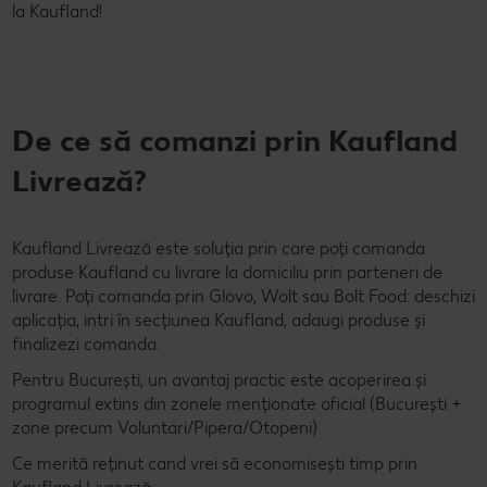
la Kaufland!
De ce să comanzi prin Kaufland
Livrează?
Kaufland Livrează este soluția prin care poți comanda
produse Kaufland cu livrare la domiciliu prin parteneri de
livrare. Poți comanda prin Glovo, Wolt sau Bolt Food: deschizi
aplicația, intri în secțiunea Kaufland, adaugi produse și
finalizezi comanda.
Pentru București, un avantaj practic este acoperirea și
programul extins din zonele menționate oficial (București +
zone precum Voluntari/Pipera/Otopeni)
Ce merită reținut cand vrei să economisești timp prin