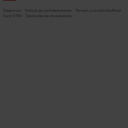
Despre noi
Politică de confidențialitate
Termeni și condiții Kaufland
Card XTRA
Declarație de Accesibilitate